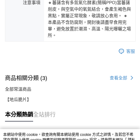
注意事項
🔸蕃藷含有多氛氧化酵素(簡稱PPO)當蕃藷
削皮，與空氣中的氧氣結合，會產生褐色與
黑點，實屬正常現象，敬請放心食用。 🔸
本產品不含防腐劑，開封後請盡早食用完
畢，避免放置於潮濕、高溫、陽光曝曬之場
所。
客服
商品相關分類 (3)
查看全部
全部常溫商品
【地瓜脆片】
本分類熱銷
全站排行
本網站中使用 cookie，欲查詢有關本網站使用 cookie 方式之詳情，及若您不希
熱門標籤