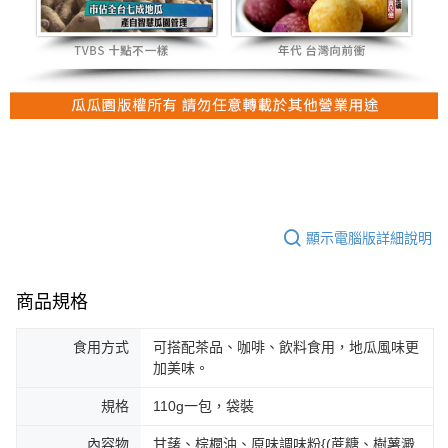
顯示電腦版詳細說明
商品規格
食用方式
可搭配茶品、咖啡、飲料食用，地瓜風味更
加美味。
規格
110g一包，袋裝
內容物
甘藷、棕櫚油、原味調味粉{(蔗糖、樹薯澱