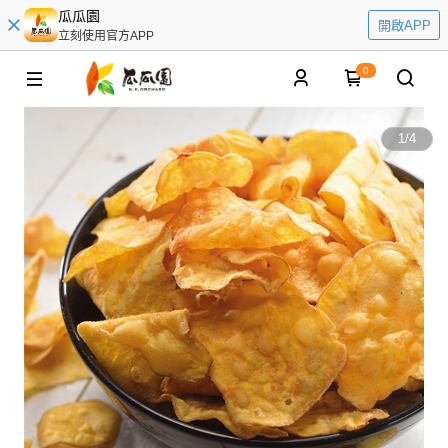
瓜瓜園
開啟APP
立刻使用官方APP
0
1
/
4