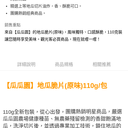
精選上等地瓜切片油炸，香、酥脆可口。
悠遊付
團購熱銷經典商品。
全盈+PAY
銷售重點
AFTEE先享後付
來自【瓜瓜園】的地瓜脆片(原味)，風味獨特、口感酥脆，110克裝
相關說明
讓您隨時享受美味。觀光客必買商品，現在就嚐一嚐！
【關於「AFTEE先享後付」】
ATM付款
AFTEE先享後付是「在收到商品之後才付款」的支付方式。 讓您購物簡單
便利好安心！
貨到付款
１．簡單：不需註冊會員、不需綁卡、不需儲值。
２．便利：只要手機號碼，簡訊認證，即可結帳。
詳細說明
商品規格
相關推薦
３．安心：先確認商品／服務後，再付款。
運送方式
【「AFTEE先享後付」結帳流程】
宅配到府(常溫)
１．於結帳方式選擇「AFTEE先享後付」後，將跳轉至「AFTEE先享後付」
【瓜瓜園】地瓜脆片(原味)110g/包
每筆NT$120，滿NT$1,500(含以上)免運費
結帳頁面，進行簡訊認證並確認金額後，即可完成結帳。
２．訂單成立數日內，您將收到繳費通知簡訊。
常溫貨到付款
３．收到繳費通知簡訊後14天內，點擊此簡訊中的連結，可透過四大超商／
ATM／網路銀行／等多元方式進行付款，方視為交易完成。
每筆NT$120，滿NT$1,500(含以上)免運費
※ 請注意：結帳手續完成當下不需立刻繳費，但若您需要取消訂單，請聯絡
團購熱銷明星商品，嚴選
110g全新包裝，從心出發，
購買商品的店家。未經商家同意取消之訂單仍視為有效，需透過AFTEE先享
瓜瓜園農場健康種苗、無農藥殘留檢測的香甜飽滿地
後付繳納相關費用。
※ 交易是否成功請以「AFTEE先享後付 」之結帳頁面顯示為準，若有關於
瓜，洗淨切片後，並透過專業加工技術，鎖住地瓜的