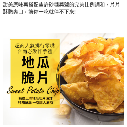
是否繳費成功／繳費後需取消欲退款等相關疑問，請聯繫「AFTEE先享後付
甜美原味再搭配些許砂糖與鹽的完美比例調和，片片
客戶支援中心」
https://netprotections.freshdesk.com/support/home
酥脆爽口，讓你一吃就停不下來!
【注意事項】
１．透過由恩沛科技股份有限公司提供之「AFTEE先享後付」服務完成之交
易，需依本服務之必要範圍內提供個人資料，並將交易相關給付款項請求債
權轉讓予恩沛科技股份有限公司。
２．關於個人資料處理事宜，請瀏覽以下網址：
https://aftee.tw/terms/#terms3
３．未成年的使用者請事先徵得法定代理人或監護人之同意方可使用
「AFTEE先享後付」，若未經同意申辦者引起之損失，本公司不負相關責
任。
４．使用「AFTEE先享後付」時，將依據個別帳號之用戶狀況，依本公司即
時審查核予不同之上限額度；若仍有額度不足之情形，本公司將視審查結果
請求用戶進行身份認證。
５．嚴禁一人註冊多個帳號或使用他人資訊註冊。若發現惡意使用之情形，
恩沛科技股份有限公司將有權停止該用戶之使用額度並採取法律行動。