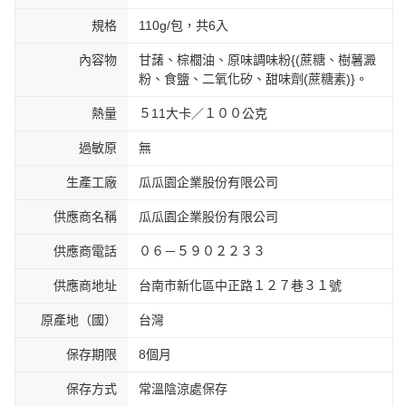
規格
110g/包，共6入
內容物
甘藷、棕櫚油、原味調味粉{(蔗糖、樹薯澱
粉、食鹽、二氧化矽、甜味劑(蔗糖素)}。
熱量
５11大卡／１００公克
過敏原
無
生產工廠
瓜瓜園企業股份有限公司
供應商名稱
瓜瓜園企業股份有限公司
供應商電話
０６－５９０２２３３
供應商地址
台南市新化區中正路１２７巷３１號
原產地（國）
台灣
保存期限
8個月
保存方式
常溫陰涼處保存