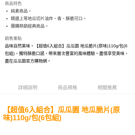
商品特色
Apple Pay
純素商品。
精選上等地瓜切片油炸，香、酥脆可口。
街口支付
團購熱銷經典商品。
悠遊付
銷售重點
全盈+PAY
品味自然美味。【超值6入組合】瓜瓜園 地瓜脆片(原味)110g/包(6
包組)，獨特酥脆口感，帶來層次豐富的風味體驗。盡情享受美味，
AFTEE先享後付
盡在瓜瓜園官方購物網。
相關說明
【關於「AFTEE先享後付」】
ATM付款
AFTEE先享後付是「在收到商品之後才付款」的支付方式。 讓您購物簡單
便利好安心！
貨到付款
１．簡單：不需註冊會員、不需綁卡、不需儲值。
詳細說明
商品規格
相關推薦
２．便利：只要手機號碼，簡訊認證，即可結帳。
３．安心：先確認商品／服務後，再付款。
運送方式
【「AFTEE先享後付」結帳流程】
【超值6入組合】瓜瓜園
地瓜脆片(原
全家取貨付款
１．於結帳方式選擇「AFTEE先享後付」後，將跳轉至「AFTEE先享後付」
110g/包(6包組)
味)
每筆NT$120，滿NT$599(含以上)免運費
結帳頁面，進行簡訊認證並確認金額後，即可完成結帳。
２．訂單成立數日內，您將收到繳費通知簡訊。
7-11取貨付款
３．收到繳費通知簡訊後14天內，點擊此簡訊中的連結，可透過四大超商／
ATM／網路銀行／等多元方式進行付款，方視為交易完成。