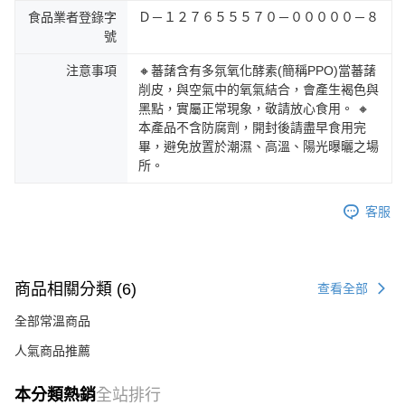
食品業者登錄字
Ｄ－１２７６５５５７０－０００００－８
號
注意事項
🔸蕃藷含有多氛氧化酵素(簡稱PPO)當蕃藷
削皮，與空氣中的氧氣結合，會產生褐色與
黑點，實屬正常現象，敬請放心食用。 🔸
本產品不含防腐劑，開封後請盡早食用完
畢，避免放置於潮濕、高溫、陽光曝曬之場
所。
客服
商品相關分類 (6)
查看全部
全部常溫商品
人氣商品推薦
本分類熱銷
全站排行