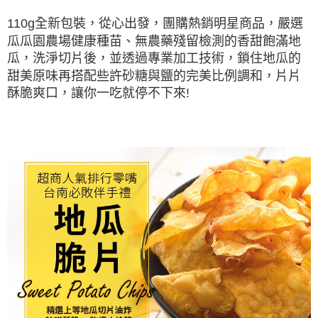
每筆NT$120，滿NT$599(含以上)免運費
※ 請注意：結帳手續完成當下不需立刻繳費，但若您需要取消訂單，請聯絡
團購熱銷明星商品，嚴選
110g全新包裝，從心出發，
購買商品的店家。未經商家同意取消之訂單仍視為有效，需透過AFTEE先享
宅配到府(常溫)
後付繳納相關費用。
瓜瓜園農場健康種苗、無農藥殘留檢測的香甜飽滿地
每筆NT$120，滿NT$1,500(含以上)免運費
※ 交易是否成功請以「AFTEE先享後付 」之結帳頁面顯示為準，若有關於
瓜，洗淨切片後，並透過專業加工技術，鎖住地瓜的
是否繳費成功／繳費後需取消欲退款等相關疑問，請聯繫「AFTEE先享後付
客戶支援中心」
https://netprotections.freshdesk.com/support/home
常溫貨到付款
甜美原味再搭配些許砂糖與鹽的完美比例調和，片片
酥脆爽口，讓你一吃就停不下來!
每筆NT$120，滿NT$1,500(含以上)免運費
【注意事項】
１．透過由恩沛科技股份有限公司提供之「AFTEE先享後付」服務完成之交
易，需依本服務之必要範圍內提供個人資料，並將交易相關給付款項請求債
權轉讓予恩沛科技股份有限公司。
２．關於個人資料處理事宜，請瀏覽以下網址：
https://aftee.tw/terms/#terms3
３．未成年的使用者請事先徵得法定代理人或監護人之同意方可使用
「AFTEE先享後付」，若未經同意申辦者引起之損失，本公司不負相關責
任。
４．使用「AFTEE先享後付」時，將依據個別帳號之用戶狀況，依本公司即
時審查核予不同之上限額度；若仍有額度不足之情形，本公司將視審查結果
請求用戶進行身份認證。
５．嚴禁一人註冊多個帳號或使用他人資訊註冊。若發現惡意使用之情形，
恩沛科技股份有限公司將有權停止該用戶之使用額度並採取法律行動。