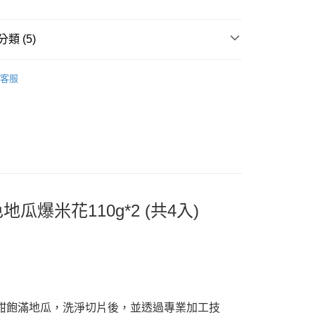
先享後付是「在收到商品之後才付款」的支付方式。 讓您購物簡單
心！
：不需註冊會員、不需綁卡、不需儲值。
類 (5)
：只要手機號碼，簡訊認證，即可結帳。
：先確認商品／服務後，再付款。
商品
客服
EE先享後付」結帳流程】
推薦
方式選擇「AFTEE先享後付」後，將跳轉至「AFTEE先享後
常溫)
頁面，進行簡訊認證並確認金額後，即可完成結帳。
 | 商品系列
多入系列
20，滿NT$1,500(含以上)免運費
成立數日內，您將收到繳費通知簡訊。
名】
費通知簡訊後14天內，點擊此簡訊中的連結，可透過四大超商
網路銀行／等多元方式進行付款，方視為交易完成。
付款
 | 商品系列
常溫組合
：結帳手續完成當下不需立刻繳費，但若您需要取消訂單，請聯
20，滿NT$1,500(含以上)免運費
的店家。未經商家同意取消之訂單仍視為有效，需透過AFTEE
繳納相關費用。
否成功請以「AFTEE先享後付 」之結帳頁面顯示為準，若有關於
瓜爆米花110g*2 (共4入)
功／繳費後需取消欲退款等相關疑問，請聯繫「AFTEE先享後
援中心」
https://netprotections.freshdesk.com/support/home
項】
恩沛科技股份有限公司提供之「AFTEE先享後付」服務完成之
依本服務之必要範圍內提供個人資料，並將交易相關給付款項請
讓予恩沛科技股份有限公司。
個人資料處理事宜，請瀏覽以下網址：
甜飽滿地瓜，洗淨切片後，並透過專業加工技
ee.tw/terms/#terms3