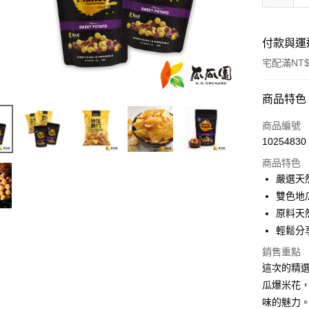
付款與運
宅配滿NT$
付款方式
商品特色
信用卡一
商品編號
10254830
LINE Pay
商品特色
Apple Pay
嚴選天
雙色地
街口支付
原料天
悠遊付
輕鬆分
全盈+PAY
銷售重點
這次的精
AFTEE先
瓜爆米花
相關說明
味的魅力
【關於「A