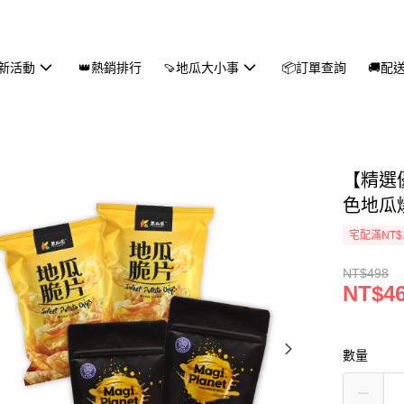
新活動
👑熱銷排行
🍠地瓜大小事
📦訂單查詢
🚚配
【精選優
色地瓜爆
宅配滿NT$
NT$498
NT$4
數量