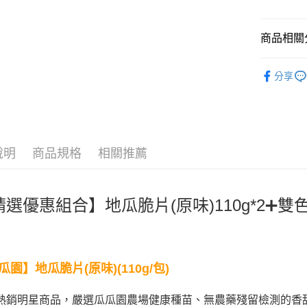
ATM付款
AFTEE
便利好安
貨到付款
１．簡單
商品相關分
２．便利
３．安心
全部常溫
分享
運送方式
【「AFT
人氣商品
１．於結帳
宅配到府(
付」結帳
📦超值組合
每筆NT$1
２．訂單
【超強聯
３．收到繳
／ATM／
常溫貨到
說明
商品規格
相關推薦
📦超值組合
※ 請注意
每筆NT$1
絡購買商品
先享後付
※ 交易是
選優惠組合】地瓜脆片(原味)110g*2➕雙色地
是否繳費成
付客戶支
【注意事
１．透過由
瓜園
地瓜脆片(原味)(110g/包)
】
交易，需
求債權轉
２．關於
熱銷明星商品，嚴選瓜瓜園農場健康種苗、無農藥殘留檢測的香
https://aft