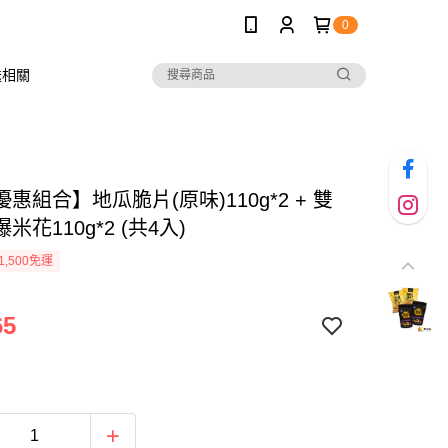
0
送相關
惠組合】地瓜脆片(原味)110g*2 + 雙
米花110g*2 (共4入)
1,500免運
65