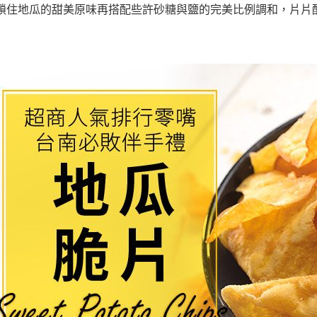
鎖住地瓜的甜美原味再搭配些許砂糖與鹽的完美比例調和，片片
３．未成
「AFTE
任。
４．使用「
即時審查
結果請求
５．嚴禁
形，恩沛
動。