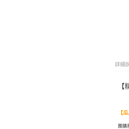
詳細
【精
瓜
【
團購