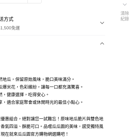
清除
紀錄
送方式
1,500免運
次付款
然地瓜，保留原始風味，脆口美味滿分。
瓜爆米花，色彩繽紛，讓每一口都充滿驚喜。
然，健康選擇，吃得安心。
享，適合家庭聚會或休閒時光的最佳小點心。
選優惠組合，絕對讓您一試難忘！原味地瓜脆片與雙色地
享後付
，香氣四溢、酥脆可口。品嚐瓜瓜園的美味，感受獨特風
。現在就來瓜瓜園官方購物網選購吧！
FTEE先享後付」】