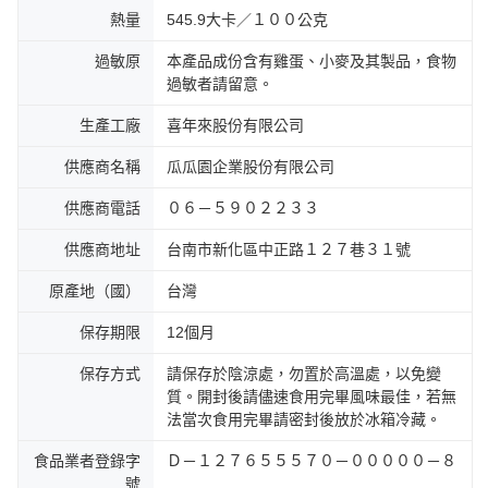
熱量
545.9大卡／１００公克
過敏原
本產品成份含有雞蛋、小麥及其製品，食物
過敏者請留意。
生產工廠
喜年來股份有限公司
供應商名稱
瓜瓜園企業股份有限公司
供應商電話
０６－５９０２２３３
供應商地址
台南市新化區中正路１２７巷３１號
原產地（國）
台灣
保存期限
12個月
保存方式
請保存於陰涼處，勿置於高溫處，以免變
質。開封後請儘速食用完畢風味最佳，若無
法當次食用完畢請密封後放於冰箱冷藏。
食品業者登錄字
Ｄ－１２７６５５５７０－０００００－８
號