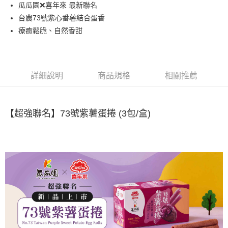
街口支付
瓜瓜園❌喜年來 最新聯名
台農73號紫心番薯結合蛋香
悠遊付
療癒鬆脆、自然香甜
全盈+PAY
AFTEE先享後付
相關說明
詳細說明
商品規格
相關推薦
【關於「AFTEE先享後付」】
ATM付款
AFTEE先享後付是「在收到商品之後才付款」的支付方式。 讓您購物簡單
便利好安心！
貨到付款
１．簡單：不需註冊會員、不需綁卡、不需儲值。
【超強聯名】73號紫薯蛋捲 (3包/盒)
２．便利：只要手機號碼，簡訊認證，即可結帳。
３．安心：先確認商品／服務後，再付款。
運送方式
【「AFTEE先享後付」結帳流程】
宅配到府(常溫)
１．於結帳方式選擇「AFTEE先享後付」後，將跳轉至「AFTEE先享後付」
每筆NT$120，滿NT$1,500(含以上)免運費
結帳頁面，進行簡訊認證並確認金額後，即可完成結帳。
２．訂單成立數日內，您將收到繳費通知簡訊。
常溫貨到付款
３．收到繳費通知簡訊後14天內，點擊此簡訊中的連結，可透過四大超商／
ATM／網路銀行／等多元方式進行付款，方視為交易完成。
每筆NT$120，滿NT$1,500(含以上)免運費
※ 請注意：結帳手續完成當下不需立刻繳費，但若您需要取消訂單，請聯絡
購買商品的店家。未經商家同意取消之訂單仍視為有效，需透過AFTEE先享
後付繳納相關費用。