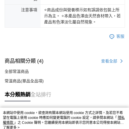
注意事項
⭐商品成份與營養標示如有誤請依包裝上所
示為主。 ⭐本產品色澤由天然食材帶入，若
產品有色澤淡化屬自然現象。
客服
商品相關分類 (4)
查看全部
全部常溫商品
常溫商品(單品全品項)
本分類熱銷
全站排行
本網站中使用 cookie，欲查詢有關本網站使用 cookie 方式之詳情，及若您不希
熱門標籤
望在電腦上使用 cookie 時應如何變更電腦的 cookie 設定，請參閱本網站「
隱私
權條款
」之 Cookie 聲明。您繼續使用本網站即表示您同意本公司得按本網站使
用條款之 Cookie 聲明使用 cookie。
了解更多 >