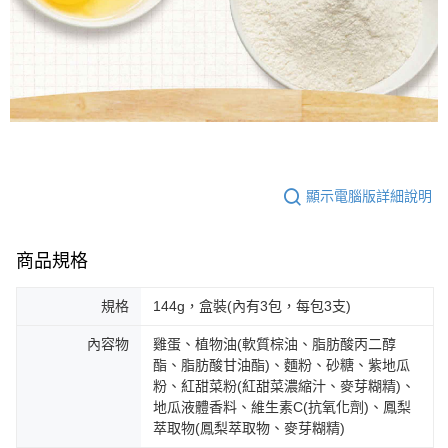
顯示電腦版詳細說明
商品規格
規格
144g，盒裝(內有3包，每包3支)
內容物
雞蛋、植物油(軟質棕油、脂肪酸丙二醇
酯、脂肪酸甘油酯)、麵粉、砂糖、紫地瓜
粉、紅甜菜粉(紅甜菜濃縮汁、麥芽糊精)、
地瓜液體香料、維生素C(抗氧化劑)、鳳梨
萃取物(鳳梨萃取物、麥芽糊精)