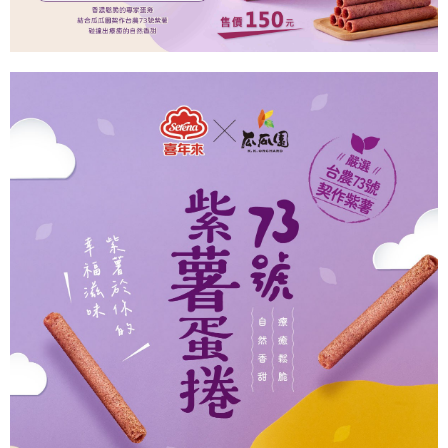
※ 交易是否成功請以「AFTEE先享後付 」之結帳頁面顯示為準，若有關於
是否繳費成功／繳費後需取消欲退款等相關疑問，請聯繫「AFTEE先享後付
客戶支援中心」
https://netprotections.freshdesk.com/support/home
【注意事項】
１．透過由恩沛科技股份有限公司提供之「AFTEE先享後付」服務完成之交
易，需依本服務之必要範圍內提供個人資料，並將交易相關給付款項請求債
權轉讓予恩沛科技股份有限公司。
２．關於個人資料處理事宜，請瀏覽以下網址：
https://aftee.tw/terms/#terms3
３．未成年的使用者請事先徵得法定代理人或監護人之同意方可使用
「AFTEE先享後付」，若未經同意申辦者引起之損失，本公司不負相關責
任。
４．使用「AFTEE先享後付」時，將依據個別帳號之用戶狀況，依本公司即
時審查核予不同之上限額度；若仍有額度不足之情形，本公司將視審查結果
請求用戶進行身份認證。
５．嚴禁一人註冊多個帳號或使用他人資訊註冊。若發現惡意使用之情形，
恩沛科技股份有限公司將有權停止該用戶之使用額度並採取法律行動。