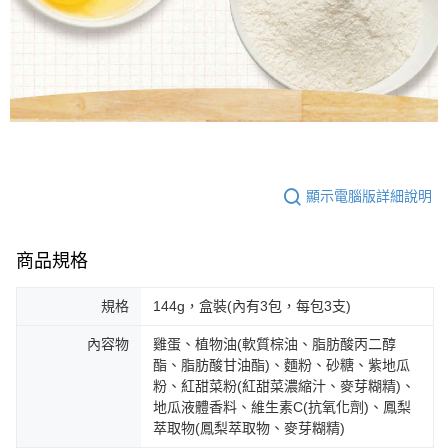
顯示電腦版詳細說明
商品規格
規格
144g，盒裝(內有3包，每包3支)
內容物
雞蛋、植物油(軟質棕油、脂肪酸丙二醇
酯、脂肪酸甘油酯)、麵粉、砂糖、紫地瓜
粉、紅甜菜粉(紅甜菜濃縮汁、麥芽糊精)、
地瓜液體香料、維生素C(抗氧化劑)、鳳梨
萃取物(鳳梨萃取物、麥芽糊精)