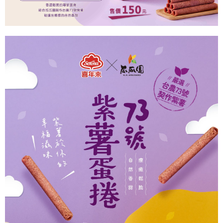
※ 交易是否成功請以「AFTEE先享後付 」之結帳頁面顯示為準，若有關於
是否繳費成功／繳費後需取消欲退款等相關疑問，請聯繫「AFTEE先享後付
客戶支援中心」
https://netprotections.freshdesk.com/support/home
【注意事項】
１．透過由恩沛科技股份有限公司提供之「AFTEE先享後付」服務完成之交
易，需依本服務之必要範圍內提供個人資料，並將交易相關給付款項請求債
權轉讓予恩沛科技股份有限公司。
２．關於個人資料處理事宜，請瀏覽以下網址：
https://aftee.tw/terms/#terms3
３．未成年的使用者請事先徵得法定代理人或監護人之同意方可使用
「AFTEE先享後付」，若未經同意申辦者引起之損失，本公司不負相關責
任。
４．使用「AFTEE先享後付」時，將依據個別帳號之用戶狀況，依本公司即
時審查核予不同之上限額度；若仍有額度不足之情形，本公司將視審查結果
請求用戶進行身份認證。
５．嚴禁一人註冊多個帳號或使用他人資訊註冊。若發現惡意使用之情形，
恩沛科技股份有限公司將有權停止該用戶之使用額度並採取法律行動。