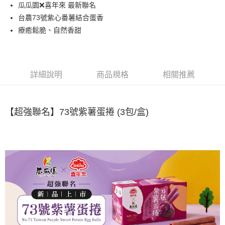
街口支付
瓜瓜園❌喜年來 最新聯名
台農73號紫心番薯結合蛋香
悠遊付
療癒鬆脆、自然香甜
全盈+PAY
AFTEE先享後付
相關說明
詳細說明
商品規格
相關推薦
【關於「AFTEE先享後付」】
ATM付款
AFTEE先享後付是「在收到商品之後才付款」的支付方式。 讓您購物簡單
便利好安心！
貨到付款
１．簡單：不需註冊會員、不需綁卡、不需儲值。
【超強聯名】73號紫薯蛋捲 (3包/盒)
２．便利：只要手機號碼，簡訊認證，即可結帳。
３．安心：先確認商品／服務後，再付款。
運送方式
【「AFTEE先享後付」結帳流程】
宅配到府(常溫)
１．於結帳方式選擇「AFTEE先享後付」後，將跳轉至「AFTEE先享後付」
每筆NT$120，滿NT$1,500(含以上)免運費
結帳頁面，進行簡訊認證並確認金額後，即可完成結帳。
２．訂單成立數日內，您將收到繳費通知簡訊。
常溫貨到付款
３．收到繳費通知簡訊後14天內，點擊此簡訊中的連結，可透過四大超商／
ATM／網路銀行／等多元方式進行付款，方視為交易完成。
每筆NT$120，滿NT$1,500(含以上)免運費
※ 請注意：結帳手續完成當下不需立刻繳費，但若您需要取消訂單，請聯絡
購買商品的店家。未經商家同意取消之訂單仍視為有效，需透過AFTEE先享
後付繳納相關費用。