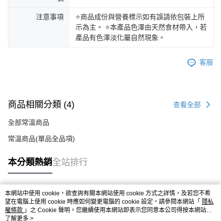
注意事項
⭐商品成份與營養標示如有誤請依包裝上所
示為主。 ⭐本產品色澤由天然食材帶入，若
產品有色澤淡化屬自然現象。
客服
商品相關分類 (4)
查看全部
全部常溫商品
常溫商品(單品全品項)
本分類熱銷
全站排行
本網站中使用 cookie，欲查詢有關本網站使用 cookie 方式之詳情，及若您不希
熱門標籤
望在電腦上使用 cookie 時應如何變更電腦的 cookie 設定，請參閱本網站「
隱私
權條款
」之 Cookie 聲明。您繼續使用本網站即表示您同意本公司得按本網站使
用條款之 Cookie 聲明使用 cookie。
了解更多 >