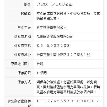
熱量
545.9大卡／１００公克
過敏原
本產品成份含有雞蛋、小麥及其製品，食物
過敏者請留意。
生產工廠
喜年來股份有限公司
供應商名稱
瓜瓜園企業股份有限公司
供應商電話
０６－５９０２２３３
供應商地址
台南市新化區中正路１２７巷３１號
原產地（國）
台灣
保存期限
12個月
保存方式
請保存於陰涼處，勿置於高溫處，以免變
質。開封後請儘速食用完畢風味最佳，若無
法當次食用完畢請密封後放於冰箱冷藏。
食品業者登錄字
Ｄ－１２７６５５５７０－０００００－８
號