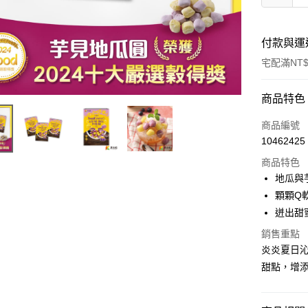
付款與運
宅配滿NT$
付款方式
商品特色
信用卡一
商品編號
10462425
LINE Pay
商品特色
Apple Pay
地瓜與
顆顆Q
街口支付
迸出甜
悠遊付
銷售重點
炎炎夏日
全盈+PAY
甜點，增
AFTEE先
相關說明
【關於「A