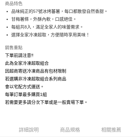
商品特色
街口支付
品味純正的57號冰烤蕃薯，每口都散發自然香甜。
甘梅薯條，外酥內軟，口感絕佳。
悠遊付
每組共8入，滿足全家人的味蕾需求。
全盈+PAY
選擇全家冷凍超取，方便隨時享用美味！
AFTEE先享後付
銷售重點
相關說明
下單前請注意‼
【關於「AFTEE先享後付」】
此為全家冷凍超取組合
ATM付款
AFTEE先享後付是「在收到商品之後才付款」的支付方式。 讓您購物簡單
便利好安心！
因超商寄送冷凍商品有包材限制
１．簡單：不需註冊會員、不需綁卡、不需儲值。
若選購非冷凍超取組合系列商品
運送方式
２．便利：只要手機號碼，簡訊認證，即可結帳。
會以宅配方式運送。
３．安心：先確認商品／服務後，再付款。
宅配到府(冷凍)
每筆訂單最多購買1組
每筆NT$250，滿NT$2,000(含以上)免運費
【「AFTEE先享後付」結帳流程】
若需要更多請分次下單或是一般賣場下單。
１．於結帳方式選擇「AFTEE先享後付」後，將跳轉至「AFTEE先享後付」
🤠全家冷凍超取回來了🤠
結帳頁面，進行簡訊認證並確認金額後，即可完成結帳。
２．訂單成立數日內，您將收到繳費通知簡訊。
每筆NT$180
３．收到繳費通知簡訊後14天內，點擊此簡訊中的連結，可透過四大超商／
ATM／網路銀行／等多元方式進行付款，方視為交易完成。
詳細說明
商品規格
相關推薦
※ 請注意：結帳手續完成當下不需立刻繳費，但若您需要取消訂單，請聯絡
購買商品的店家。未經商家同意取消之訂單仍視為有效，需透過AFTEE先享