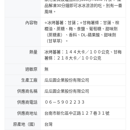
品解凍30分鐘即可冰冰涼涼的吃，別有一番
風味。
內容物
⭐冰烤蕃薯：甘藷；⭐甘梅薯條：甘藷、棕
櫚油、蔗糖、梅、食鹽、葡萄糖、甜味劑
（蔗糖素）、香料、DL-蘋果酸、甜味劑
（甘草萃）。
熱量
冰烤蕃薯：１４４大卡／１００公克、甘梅
薯條：２１８大卡／１００公克
過敏原
無
生產工廠
瓜瓜園企業股份有限公司
供應商名稱
瓜瓜園企業股份有限公司
供應商電話
０６－５９０２２３３
供應商地址
台南市新化區中正路１２７巷３１號
原產地（國）
台灣