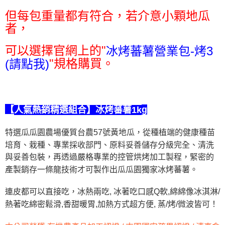
但每包重量都有符合，若介意小顆地瓜
者，
可以選擇官網上的"
冰烤蕃薯營業包-烤3
"規格購買。
(請點我)
g
【
人氣熱銷精選組合
】冰烤蕃薯1k
特選瓜瓜園農場優質台農57號黃地瓜，從種植端的健康種苗
培育、栽種、專業採收部門、原料妥善儲存分級完全、清洗
與妥善包裝，再透過嚴格專業的控管烘烤加工製程，緊密的
產製銷存一條龍技術才可製作出瓜瓜園獨家冰烤蕃薯。
連皮都可以直接吃，冰熱兩吃, 冰著吃口感Q軟,綿綿像冰淇淋/
熱著吃綿密鬆滑,香甜暖胃,加熱方式超方便, 蒸/烤/微波皆可！