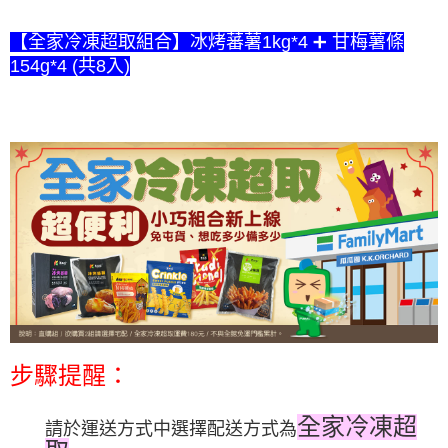
後付繳納相關費用。
※ 交易是否成功請以「AFTEE先享後付 」之結帳頁面顯示為準，若有關於
【全家冷凍超取組合】冰烤蕃薯1kg*4 ➕ 甘梅薯條
是否繳費成功／繳費後需取消欲退款等相關疑問，請聯繫「AFTEE先享後付
154g*4 (共8入)
客戶支援中心」
https://netprotections.freshdesk.com/support/home
【注意事項】
１．透過由恩沛科技股份有限公司提供之「AFTEE先享後付」服務完成之交
易，需依本服務之必要範圍內提供個人資料，並將交易相關給付款項請求債
權轉讓予恩沛科技股份有限公司。
２．關於個人資料處理事宜，請瀏覽以下網址：
https://aftee.tw/terms/#terms3
３．未成年的使用者請事先徵得法定代理人或監護人之同意方可使用
「AFTEE先享後付」，若未經同意申辦者引起之損失，本公司不負相關責
任。
４．使用「AFTEE先享後付」時，將依據個別帳號之用戶狀況，依本公司即
時審查核予不同之上限額度；若仍有額度不足之情形，本公司將視審查結果
請求用戶進行身份認證。
５．嚴禁一人註冊多個帳號或使用他人資訊註冊。若發現惡意使用之情形，
恩沛科技股份有限公司將有權停止該用戶之使用額度並採取法律行動。
步驟提醒：
全家冷凍超
請於運送方式中選
擇配送方式為