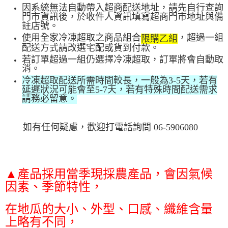
因系統無法自動帶入超商配送地址，請先自行查詢
門市資訊後，於收件人資訊填寫超商門市地址與備
註店號。
使用全家冷凍超取之商品組合
，超過一組
限購乙組
配送方式請改選
宅配或貨到付款。
若訂單
超過一組仍選擇冷凍超取，訂單將會自動取
消。
冷凍超取配送所需時間較長，一般為3-5天，若有
延遲狀況可能會至5-7天，若有特殊時間配送需求
請務必留意。
如有任何疑慮，歡迎打電話詢問 06-5906080
▲產品採用當季現採農產品，會因氣候
因素、季節特性，
在地瓜的大小、外型、口感、纖維含量
上略有不同，