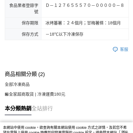
食品業者登錄字
Ｄ－１２７６５５５７０－０００００－８
號
保存期限
冰烤蕃薯：２４個月；甘梅薯條：18個月
保存方式
－18℃以下冷凍保存
客服
商品相關分類 (2)
全部冷凍商品
🏪全家超商取貨 | 冷凍運費180元
本分類熱銷
全站排行
本網站中使用 cookie，欲查詢有關本網站使用 cookie 方式之詳情，及若您不希
熱門標籤
望在電腦上使用 cookie 時應如何變更電腦的 cookie 設定，請參閱本網站「
隱私