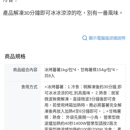
產品解凍30分鐘即可冰冰涼涼的吃，別有一番風味。
顯示電腦版詳細說明
商品規格
商品組合內容
冰烤蕃薯1kg/包*4、甘梅薯條154g/包*4，
共8入
食用方式
⭐冰烤蕃薯：1.冷食：稍解凍後約30分鐘,即
可冰冰涼涼的吃,別具風味。 2.熱食：居家
微波無需解凍，直接微波3分鐘後即可食
用。若使用烤箱加熱時，務必將蕃薯完全解
凍後再放入加熱4至6分鐘即可。；⭐甘梅薯
條：熱食： 外袋先撕開一小角， 營業型微
波爐加熱約40秒1400W營業型請按2兩次
家用型微波爐加熱約100秒700W 冷食： 產