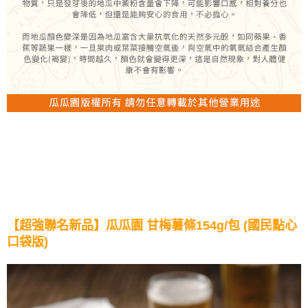
【超強聯名新品】瓜瓜園 甘梅薯條154g/包 (國民點心
口袋版)