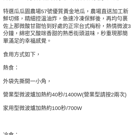
特選瓜瓜園農場57號優質黃金地瓜，農場直送加工新
鮮切條，精細控溫油炸，急速冷凍保鮮後，再均勻裹
佐上那微酸甘甜恰到好處的正宗台式梅粉，熱情微波3
分鐘，綿密又酸咪香甜的熟悉街頭滋味，秒重現那簡
單滿足的幸福感覺。
食用方式如下，
熱食：
外袋先撕開一小角，
營業型微波爐加熱約40秒/1400W(營業型請按2兩次)
家用型微波爐加熱約100秒/700W
冷食：