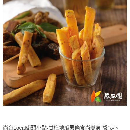
尚台Local街頭小點-甘梅地瓜薯條食尚變身“袋”走。