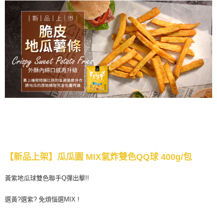
【新品上架】瓜瓜園 MIX氣炸雙色QQ球 400g/包
黃紫地瓜球雙色聯手Q彈出擊!!
選黃?選紫? 免煩惱選MIX !