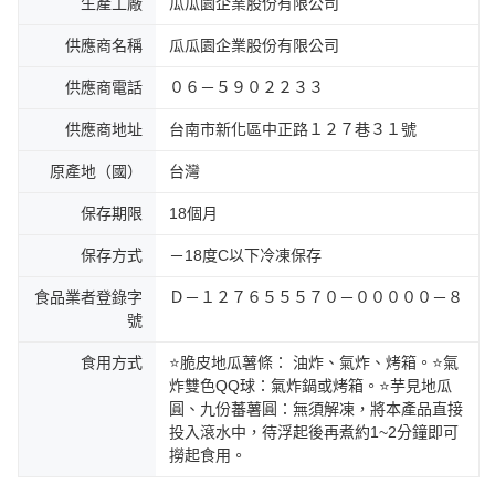
生產工廠
瓜瓜園企業股份有限公司
供應商名稱
瓜瓜園企業股份有限公司
供應商電話
０６－５９０２２３３
供應商地址
台南市新化區中正路１２７巷３１號
原產地（國）
台灣
保存期限
18個月
保存方式
－18度C以下冷凍保存
食品業者登錄字
Ｄ－１２７６５５５７０－０００００－８
號
食用方式
⭐脆皮地瓜薯條： 油炸、氣炸、烤箱。⭐氣
炸雙色QQ球：氣炸鍋或烤箱。⭐芋見地瓜
圓、九份蕃薯圓：無須解凍，將本產品直接
投入滾水中，待浮起後再煮約1~2分鐘即可
撈起食用。