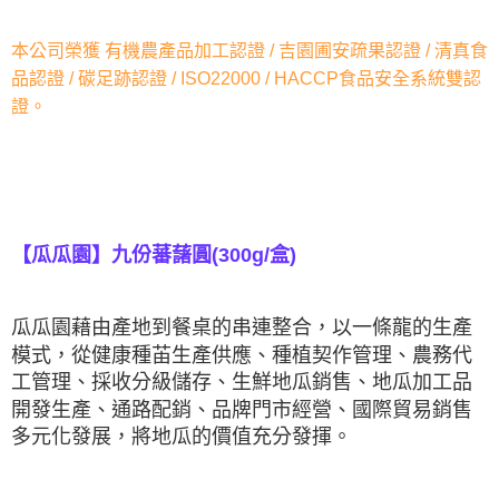
本公司榮獲 有機農產品加工認證 / 吉園圃安疏果認證 / 清真食
品認證 / 碳足跡認證 / ISO22000 / HACCP食品安全系統雙認
證。
【瓜瓜園】九份蕃藷圓(300g/盒)
瓜瓜園藉由產地到餐桌的串連整合，以一條龍的生產
模式，從健康種苖生產供應、種植契作管理、農務代
工管理、採收分級儲存、生鮮地瓜銷售、地瓜加工品
開發生產、通路配銷、品牌門市經營、國際貿易銷售
多元化發展，將地瓜的價值充分發揮。