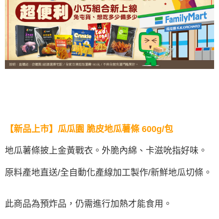
【新品上市】瓜瓜園 脆皮地瓜薯條 600g/包
地瓜薯條披上金黃戰衣。
外脆內綿、卡滋吮指好味。
原料產地直送/全自動化產線加工製作/新鮮地瓜切條。
此商品為預炸品，仍需進行加熱才能食用。