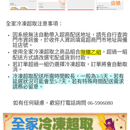
全家冷凍超取注意事項：
因系統無法自動帶入超商配送地址，請先自行查詢
門市資訊後，於收件人資訊填寫超商門市地址與備
註店號。
使用全家冷凍超取之商品組合
，超過一組
限購乙組
配送方式請改選
宅配或貨到付款。
若訂單
超過一組仍選擇冷凍超取，訂單將會自動取
消。
冷凍超取配送所需時間較長，一般為3-5天，若有
延遲狀況可能會至5-7天，若有特殊時間配送需求
請務必留意。
如有任何疑慮，歡迎打電話詢問 06-5906080