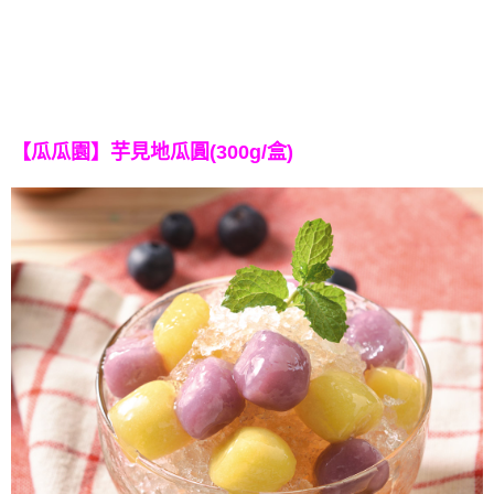
【瓜瓜園】芋見地瓜圓(300g/盒)