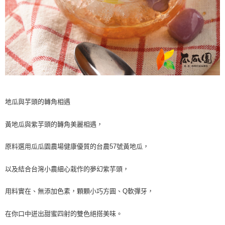
地瓜與芋頭的轉角相遇
黃地瓜與紫芋頭的轉角美麗相遇，
原料選用瓜瓜園農場健康優質的台農57號黃地瓜，
以及結合台灣小農細心栽作的夢幻紫芋頭，
用料實在、無添加色素，顆顆小巧方圓、Q軟彈牙，
在你口中迸出甜蜜四射的雙色絕搭美味。