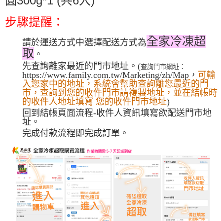
※ 請注意：結帳手續完成當下不需立刻繳費，但若您需要取消訂單，請聯絡
購買商品的店家。未經商家同意取消之訂單仍視為有效，需透過AFTEE先享
後付繳納相關費用。
步驟提醒：
※ 交易是否成功請以「AFTEE先享後付 」之結帳頁面顯示為準，若有關於
是否繳費成功／繳費後需取消欲退款等相關疑問，請聯繫「AFTEE先享後付
全家冷凍超
請於運送方式中選
擇配送方式為
客戶支援中心」
https://netprotections.freshdesk.com/support/home
取
。
【注意事項】
先查詢離家最近的門市地址。(
查詢門市網址：
１．透過由恩沛科技股份有限公司提供之「AFTEE先享後付」服務完成之交
https://www.family.com.tw/Marketing/zh/Map，
可輸
易，需依本服務之必要範圍內提供個人資料，並將交易相關給付款項請求債
入您家中的地址，系統會幫助查詢離您最近的門
權轉讓予恩沛科技股份有限公司。
市，查詢到您的收件門市請複製地址，並在結帳時
２．關於個人資料處理事宜，請瀏覽以下網址：
的收件人地址填寫 您的收件門市地址
)
https://aftee.tw/terms/#terms3
回到結帳頁面流程-收件人資訊填寫欲配送門市地
３．未成年的使用者請事先徵得法定代理人或監護人之同意方可使用
址。
「AFTEE先享後付」，若未經同意申辦者引起之損失，本公司不負相關責
完成付款流程即完成訂單。
任。
４．使用「AFTEE先享後付」時，將依據個別帳號之用戶狀況，依本公司即
時審查核予不同之上限額度；若仍有額度不足之情形，本公司將視審查結果
請求用戶進行身份認證。
５．嚴禁一人註冊多個帳號或使用他人資訊註冊。若發現惡意使用之情形，
恩沛科技股份有限公司將有權停止該用戶之使用額度並採取法律行動。