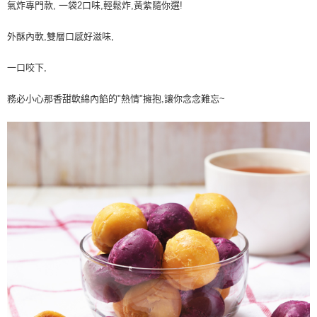
氣炸專門款, 一袋2口味,輕鬆炸,黃紫隨你選!
外酥內軟,雙層口感好滋味,
一口咬下,
務必小心那香甜軟綿內餡的"熱情"擁抱,讓你念念難忘~