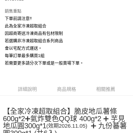
Apple Pay
銷售重點
街口支付
下單前請注意‼
此為全家冷凍超取組合
悠遊付
因超商寄送冷凍商品有包材限制
全盈+PAY
若選購非冷凍超取組合系列商品
會以宅配方式運送。
AFTEE先享後付
每筆訂單最多購買1組
相關說明
若需要更多請分次下單或是一般賣場下單。
【關於「AFTEE先享後付」】
ATM付款
AFTEE先享後付是「在收到商品之後才付款」的支付方式。 讓您購物簡單
便利好安心！
１．簡單：不需註冊會員、不需綁卡、不需儲值。
運送方式
２．便利：只要手機號碼，簡訊認證，即可結帳。
詳細說明
商品規格
相關推薦
３．安心：先確認商品／服務後，再付款。
宅配到府(冷凍)
每筆NT$250，滿NT$2,000(含以上)免運費
【「AFTEE先享後付」結帳流程】
１．於結帳方式選擇「AFTEE先享後付」後，將跳轉至「AFTEE先享後付」
【全家冷凍超取組合】脆皮地瓜薯條
🤠全家冷凍超取回來了🤠
結帳頁面，進行簡訊認證並確認金額後，即可完成結帳。
600g*2➕氣炸雙色QQ球 400g*2
➕
芋見
２．訂單成立數日內，您將收到繳費通知簡訊。
每筆NT$180
３．收到繳費通知簡訊後14天內，點擊此簡訊中的連結，可透過四大超商／
地瓜圓300g*1
➕
九份蕃薯
(效期
2026.11.05)
ATM／網路銀行／等多元方式進行付款，方視為交易完成。
圓300g*1 (共6入)