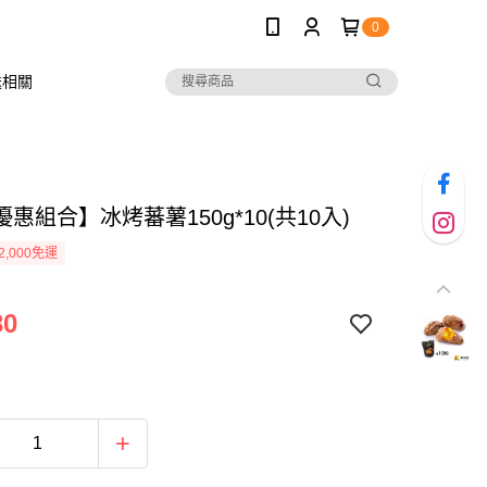
0
送相關
惠組合】冰烤蕃薯150g*10(共10入)
2,000免運
30