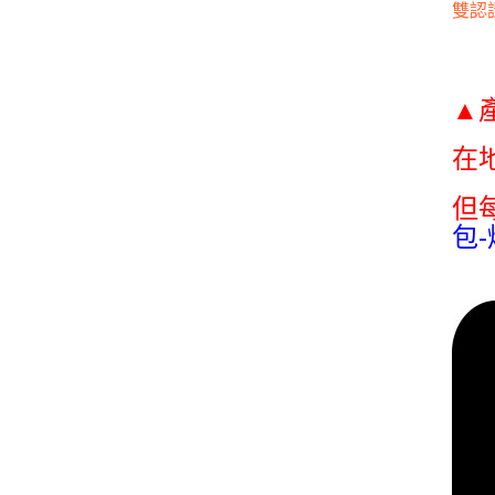
雙認
▲
在
但
包-