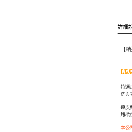
詳細
【精
【瓜
特選
洗與
連皮
烤/
本公司