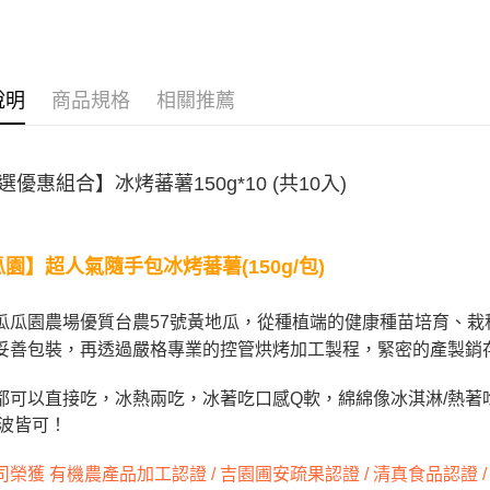
便利好安
貨到付款
１．簡單
【冰烤地
２．便利
３．安心
📦超值組合
運送方式
說明
商品規格
相關推薦
【「AFT
１．於結帳
宅配到府(
付」結帳
每筆NT$2
２．訂單
選優惠組合】冰烤蕃薯150g*10 (共10入)
３．收到繳
／ATM／
冷凍貨到
※ 請注意
每筆NT$2
絡購買商品
先享後付
瓜園】超人氣隨手包
冰烤蕃薯(150
g/包)
※ 交易是
是否繳費成
付客戶支
瓜瓜園農場優質台農57號黃地瓜，從種植端的健康種苗培育、
妥善包裝，再透過嚴格專業的控管烘烤加工製程，緊密的產製銷
【注意事
１．透過由
都可以直接吃，冰熱兩吃，冰著吃口感Q軟，綿綿像冰淇淋/熱著
交易，需
求債權轉
微波皆可！
２．關於
https://aft
榮獲 有機農產品加工認證 / 吉園圃安疏果認證 / 清真食品認證 / 碳足
３．未成