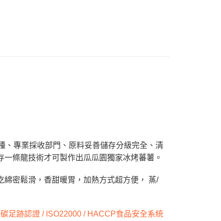
心！
：不需註冊會員、不需綁卡、不需儲值。
瓜】
：只要手機號碼，簡訊認證，即可結帳。
：先確認商品／服務後，再付款。
 | 商品系列
冷凍組合
EE先享後付」結帳流程】
方式選擇「AFTEE先享後付」後，將跳轉至「AFTEE先享後
冷凍)
頁面，進行簡訊認證並確認金額後，即可完成結帳。
50，滿NT$2,000(含以上)免運費
成立數日內，您將收到繳費通知簡訊。
費通知簡訊後14天內，點擊此簡訊中的連結，可透過四大超商
網路銀行／等多元方式進行付款，方視為交易完成。
付款
：結帳手續完成當下不需立刻繳費，但若您需要取消訂單，請聯
50，滿NT$2,000(含以上)免運費
的店家。未經商家同意取消之訂單仍視為有效，需透過AFTEE
繳納相關費用。
否成功請以「AFTEE先享後付 」之結帳頁面顯示為準，若有關於
功／繳費後需取消欲退款等相關疑問，請聯繫「AFTEE先享後
援中心」
https://netprotections.freshdesk.com/support/home
栽種、專業採收部門、原料妥善儲存分級完全、清
存一條龍技術才可製作出瓜瓜園獨家冰烤蕃薯。
項】
恩沛科技股份有限公司提供之「AFTEE先享後付」服務完成之
吃綿密鬆滑，香甜暖胃，加熱方式超方便， 蒸/
依本服務之必要範圍內提供個人資料，並將交易相關給付款項請
讓予恩沛科技股份有限公司。
個人資料處理事宜，請瀏覽以下網址：
ee.tw/terms/#terms3
跡認證 / ISO22000 / HACCP食品安全系統
年的使用者請事先徵得法定代理人或監護人之同意方可使用