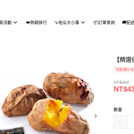
新活動
👑熱銷排行
🍠地瓜大小事
📦訂單查詢
🚚配
【精選優
宅配滿NT$
NT$450
NT$4
數量