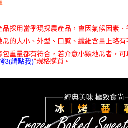
「AFTE
證
任。
４．使用「
即時審查
結果請求
產品採用當季現採農產品，會因氣候因素、
５．嚴禁
形，恩沛
動。
地瓜的大小、外型、口感、纖維含量上略有
每包重量都有符合，若介意小顆地瓜者，
可
"規格購買。
烤3(請點我)