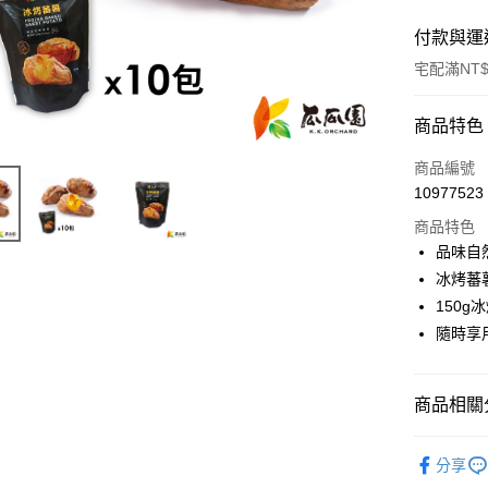
付款與運
宅配滿NT$
付款方式
商品特色
信用卡一
商品編號
10977523
LINE Pay
商品特色
Apple Pay
品味自
冰烤蕃
街口支付
150
悠遊付
隨時享
全盈+PAY
商品相關分
AFTEE先
相關說明
全部冷凍
【關於「A
分享
ATM付款
AFTEE
📦超值組合