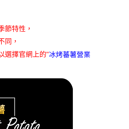
E先享後付」，若未經同意申辦者引起之損失，本公司不負相關責
AFTEE先享後付」時，將依據個別帳號之用戶狀況，依本公司
核予不同之上限額度；若仍有額度不足之情形，本公司將視審查
用戶進行身份認證。
季節特性，
一人註冊多個帳號或使用他人資訊註冊。若發現惡意使用之情
科技股份有限公司將有權停止該用戶之使用額度並採取法律行
不同，
以選擇官網上的"
冰烤蕃薯營業