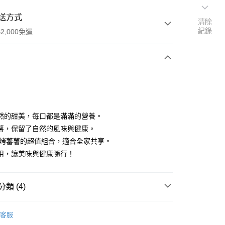
送方式
清除
紀錄
2,000免運
次付款
然的甜美，每口都是滿滿的營養。
薯，保留了自然的風味與健康。
g冰烤蕃薯的超值組合，適合全家共享。
用，讓美味與健康隨行！
類 (4)
享後付
商品
FTEE先享後付」】
客服
先享後付是「在收到商品之後才付款」的支付方式。 讓您購物簡單
 | 商品系列
多入系列