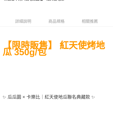
悠遊付
全盈+PAY
詳細說明
商品規格
相關推薦
AFTEE先享後付
相關說明
【關於「AFTEE先享後付」】
ATM付款
【限時販售】 紅天使烤地
AFTEE先享後付是「在收到商品之後才付款」的支付方式。 讓您購物簡單
便利好安心！
瓜 350g/包
貨到付款
１．簡單：不需註冊會員、不需綁卡、不需儲值。
２．便利：只要手機號碼，簡訊認證，即可結帳。
３．安心：先確認商品／服務後，再付款。
運送方式
【「AFTEE先享後付」結帳流程】
宅配到府(冷凍)
１．於結帳方式選擇「AFTEE先享後付」後，將跳轉至「AFTEE先享後付」
每筆NT$250，滿NT$2,000(含以上)免運費
結帳頁面，進行簡訊認證並確認金額後，即可完成結帳。
２．訂單成立數日內，您將收到繳費通知簡訊。
冷凍貨到付款
３．收到繳費通知簡訊後14天內，點擊此簡訊中的連結，可透過四大超商／
ATM／網路銀行／等多元方式進行付款，方視為交易完成。
每筆NT$250，滿NT$2,000(含以上)免運費
✨ 瓜瓜園 × 卡樂比｜紅天使地瓜聯名典藏款 ✨
※ 請注意：結帳手續完成當下不需立刻繳費，但若您需要取消訂單，請聯絡
購買商品的店家。未經商家同意取消之訂單仍視為有效，需透過AFTEE先享
後付繳納相關費用。
※ 交易是否成功請以「AFTEE先享後付 」之結帳頁面顯示為準，若有關於