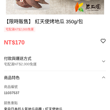
【限時販售】 紅天使烤地瓜 350g/包
宅配滿NT$2,000免運
NT$170
付款與運送方式
宅配滿NT$2,000免運
付款方式
商品特色
信用卡一次付款
商品編號
LINE Pay
11037537
Apple Pay
銷售重點
街口支付
來自日本的人氣地瓜品種，紅天使地瓜