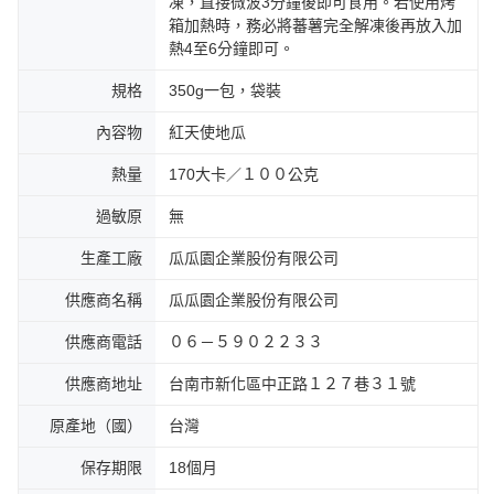
凍，直接微波3分鐘後即可食用。若使用烤
箱加熱時，務必將蕃薯完全解凍後再放入加
熱4至6分鐘即可。
規格
350g一包，袋裝
內容物
紅天使地瓜
熱量
170大卡／１００公克
過敏原
無
生產工廠
瓜瓜園企業股份有限公司
供應商名稱
瓜瓜園企業股份有限公司
供應商電話
０６－５９０２２３３
供應商地址
台南市新化區中正路１２７巷３１號
原產地（國）
台灣
保存期限
18個月