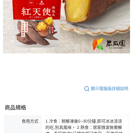
顯示電腦版詳細說明
商品規格
食用方式
1.冷食：稍解凍後5~30分鐘,即可冰冰涼涼
的吃,別具風味。 2.熱食：居家微波無需解