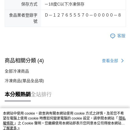
保存方式
－18度C以下冷凍保存
食品業者登錄字
Ｄ－１２７６５５５７０－０００００－８
號
客服
商品相關分類 (4)
查看全部
全部冷凍商品
冷凍商品(單品全品項)
本分類熱銷
全站排行
本網站中使用 cookie，欲查詢有關本網站使用 cookie 方式之詳情，及若您不希
熱門標籤
望在電腦上使用 cookie 時應如何變更電腦的 cookie 設定，請參閱本網站「
隱私
權條款
」之 Cookie 聲明。您繼續使用本網站即表示您同意本公司得按本網站使
用條款之 Cookie 聲明使用 cookie。
了解更多 >