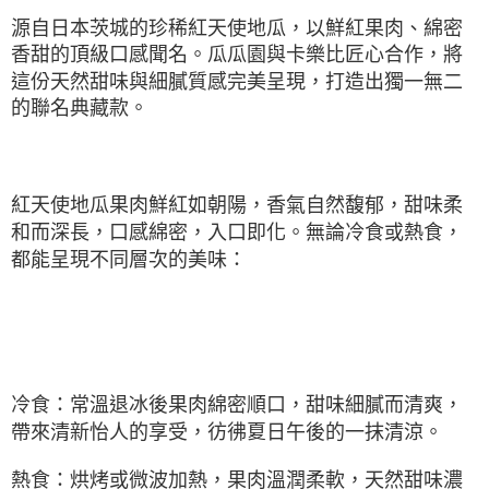
是否繳費成功／繳費後需取消欲退款等相關疑問，請聯繫「AFTEE先享後付
源自日本茨城的珍稀紅天使地瓜，以鮮紅果肉、綿密
客戶支援中心」
https://netprotections.freshdesk.com/support/home
香甜的頂級口感聞名。瓜瓜園與卡樂比匠心合作，將
【注意事項】
這份天然甜味與細膩質感完美呈現，打造出獨一無二
１．透過由恩沛科技股份有限公司提供之「AFTEE先享後付」服務完成之交
的聯名典藏款。
易，需依本服務之必要範圍內提供個人資料，並將交易相關給付款項請求債
權轉讓予恩沛科技股份有限公司。
２．關於個人資料處理事宜，請瀏覽以下網址：
https://aftee.tw/terms/#terms3
３．未成年的使用者請事先徵得法定代理人或監護人之同意方可使用
紅天使地瓜果肉鮮紅如朝陽，香氣自然馥郁，甜味柔
「AFTEE先享後付」，若未經同意申辦者引起之損失，本公司不負相關責
任。
和而深長，口感綿密，入口即化。無論冷食或熱食，
４．使用「AFTEE先享後付」時，將依據個別帳號之用戶狀況，依本公司即
都能呈現不同層次的美味：
時審查核予不同之上限額度；若仍有額度不足之情形，本公司將視審查結果
請求用戶進行身份認證。
５．嚴禁一人註冊多個帳號或使用他人資訊註冊。若發現惡意使用之情形，
恩沛科技股份有限公司將有權停止該用戶之使用額度並採取法律行動。
冷食：常溫退冰後果肉綿密順口，甜味細膩而清爽，
帶來清新怡人的享受，彷彿夏日午後的一抹清涼。
熱食：烘烤或微波加熱，果肉溫潤柔軟，天然甜味濃