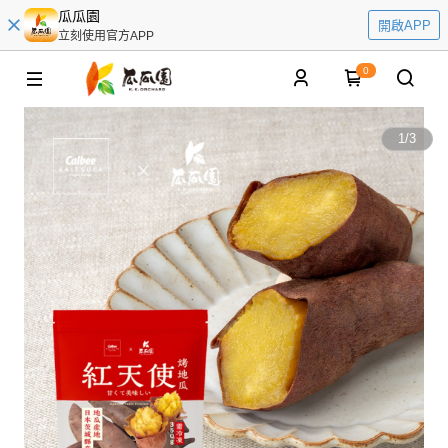
瓜瓜園
開啟APP
立刻使用官方APP
0
1
/
3