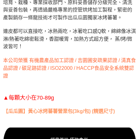
培育、栽種、專業採收部門、原料妥善儲存分級完全、清洗
後付繳納相關費用。
※ 交易是否成功請以「AFTEE先享後付 」之結帳頁面顯示為準，若有關於
與妥善包裝，再透過嚴格專業的控管烘烤加工製程，緊密的
是否繳費成功／繳費後需取消欲退款等相關疑問，請聯繫「AFTEE先享後付
產製銷存一條龍技術才可製作出瓜瓜園獨家冰烤蕃薯。
客戶支援中心」
https://netprotections.freshdesk.com/support/home
連皮都可以直接吃，冰熱兩吃，冰著吃口感Q軟，綿綿像冰淇
【注意事項】
１．透過由恩沛科技股份有限公司提供之「AFTEE先享後付」服務完成之交
淋/熱著吃綿密鬆滑，香甜暖胃，加熱方式超方便， 蒸/烤/微
易，需依本服務之必要範圍內提供個人資料，並將交易相關給付款項請求債
波皆可！
權轉讓予恩沛科技股份有限公司。
２．關於個人資料處理事宜，請瀏覽以下網址：
https://aftee.tw/terms/#terms3
本公司榮獲 有機農產品加工認證 / 吉園圃安疏果認證 / 清真食
３．未成年的使用者請事先徵得法定代理人或監護人之同意方可使用
品認證 / 碳足跡認證 / ISO22000 / HACCP食品安全系統雙認
「AFTEE先享後付」，若未經同意申辦者引起之損失，本公司不負相關責
證
任。
４．使用「AFTEE先享後付」時，將依據個別帳號之用戶狀況，依本公司即
時審查核予不同之上限額度；若仍有額度不足之情形，本公司將視審查結果
請求用戶進行身份認證。
▲每顆大小在
70-89g
５．嚴禁一人註冊多個帳號或使用他人資訊註冊。若發現惡意使用之情形，
恩沛科技股份有限公司將有權停止該用戶之使用額度並採取法律行動。
【瓜瓜園】黃心冰烤蕃薯營業包(3kg/包) (精選尺寸)