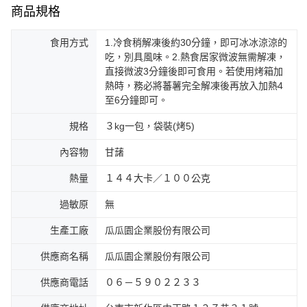
商品規格
食用方式
1.冷食稍解凍後約30分鐘，即可冰冰涼涼的
吃，別具風味。2.熱食居家微波無需解凍，
直接微波3分鐘後即可食用。若使用烤箱加
熱時，務必將蕃薯完全解凍後再放入加熱4
至6分鐘即可。
規格
３kg一包，袋裝(烤5)
內容物
甘藷
熱量
１４４大卡／１００公克
過敏原
無
生產工廠
瓜瓜園企業股份有限公司
供應商名稱
瓜瓜園企業股份有限公司
供應商電話
０６－５９０２２３３