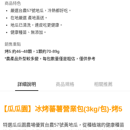
商品特色
街口支付
嚴選台農57號地瓜，冷熱都好吃。
在地嚴選 產地直送。
悠遊付
地瓜已清洗，連皮吃更健康。
全盈+PAY
健康種苗、無添加。
AFTEE先享後付
銷售重點
相關說明
烤5:約46~48顆，1顆約70-89g
【關於「AFTEE先享後付」】
*農產品外型較多變，每包數量僅是粗估，僅供參考
ATM付款
AFTEE先享後付是「在收到商品之後才付款」的支付方式。 讓您購物簡單
便利好安心！
貨到付款
１．簡單：不需註冊會員、不需綁卡、不需儲值。
２．便利：只要手機號碼，簡訊認證，即可結帳。
３．安心：先確認商品／服務後，再付款。
運送方式
詳細說明
商品規格
相關推薦
【「AFTEE先享後付」結帳流程】
宅配到府(冷凍)
１．於結帳方式選擇「AFTEE先享後付」後，將跳轉至「AFTEE先享後付」
每筆NT$250，滿NT$2,000(含以上)免運費
結帳頁面，進行簡訊認證並確認金額後，即可完成結帳。
【瓜瓜園】
２．訂單成立數日內，您將收到繳費通知簡訊。
冰烤蕃薯營業包(3k
g/包)-烤5
冷凍貨到付款
３．收到繳費通知簡訊後14天內，點擊此簡訊中的連結，可透過四大超商／
ATM／網路銀行／等多元方式進行付款，方視為交易完成。
每筆NT$250，滿NT$2,000(含以上)免運費
※ 請注意：結帳手續完成當下不需立刻繳費，但若您需要取消訂單，請聯絡
特選瓜瓜園農場優質台農57號黃地瓜，從種植端的健康種苗
購買商品的店家。未經商家同意取消之訂單仍視為有效，需透過AFTEE先享