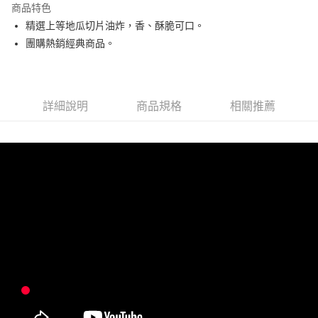
商品特色
Apple Pay
精選上等地瓜切片油炸，香、酥脆可口。
團購熱銷經典商品。
街口支付
悠遊付
全盈+PAY
詳細說明
商品規格
相關推薦
AFTEE先享後付
相關說明
【關於「AFTEE先享後付」】
ATM付款
AFTEE先享後付是「在收到商品之後才付款」的支付方式。 讓您購物簡單
便利好安心！
貨到付款
１．簡單：不需註冊會員、不需綁卡、不需儲值。
２．便利：只要手機號碼，簡訊認證，即可結帳。
３．安心：先確認商品／服務後，再付款。
運送方式
【「AFTEE先享後付」結帳流程】
全家取貨付款
１．於結帳方式選擇「AFTEE先享後付」後，將跳轉至「AFTEE先享後付」
每筆NT$120，滿NT$599(含以上)免運費
結帳頁面，進行簡訊認證並確認金額後，即可完成結帳。
２．訂單成立數日內，您將收到繳費通知簡訊。
7-11取貨付款
３．收到繳費通知簡訊後14天內，點擊此簡訊中的連結，可透過四大超商／
ATM／網路銀行／等多元方式進行付款，方視為交易完成。