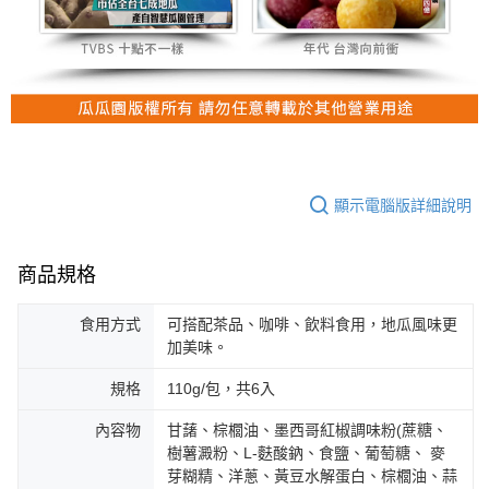
顯示電腦版詳細說明
商品規格
食用方式
可搭配茶品、咖啡、飲料食用，地瓜風味更
加美味。
規格
110g/包，共6入
內容物
甘藷、棕櫚油、墨西哥紅椒調味粉(蔗糖、
樹薯澱粉、L-麩酸鈉、食鹽、葡萄糖、 麥
芽糊精、洋蔥、黃豆水解蛋白、棕櫚油、蒜