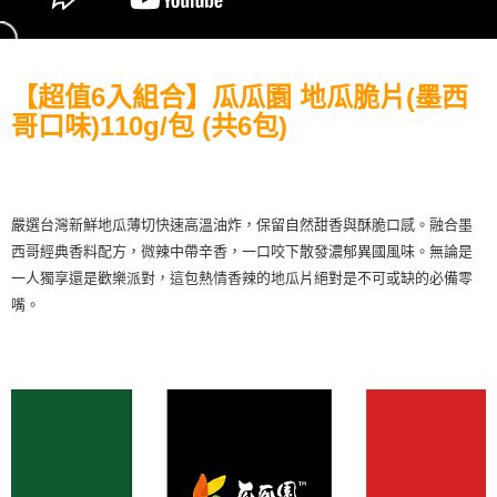
每筆NT$120，滿NT$599(含以上)免運費
※ 請注意：結帳手續完成當下不需立刻繳費，但若您需要取消訂單，請聯絡
購買商品的店家。未經商家同意取消之訂單仍視為有效，需透過AFTEE先享
宅配到府(常溫)
後付繳納相關費用。
每筆NT$120，滿NT$1,500(含以上)免運費
※ 交易是否成功請以「AFTEE先享後付 」之結帳頁面顯示為準，若有關於
【超值6入組合】瓜瓜園 地瓜脆片(墨西
是否繳費成功／繳費後需取消欲退款等相關疑問，請聯繫「AFTEE先享後付
客戶支援中心」
https://netprotections.freshdesk.com/support/home
常溫貨到付款
哥口味)110g/包 (共6包)
每筆NT$120，滿NT$1,500(含以上)免運費
【注意事項】
１．透過由恩沛科技股份有限公司提供之「AFTEE先享後付」服務完成之交
易，需依本服務之必要範圍內提供個人資料，並將交易相關給付款項請求債
權轉讓予恩沛科技股份有限公司。
嚴選台灣新鮮地瓜薄切快速高溫油炸，保留自然甜香與酥脆口感。融合墨
２．關於個人資料處理事宜，請瀏覽以下網址：
西哥經典香料配方，微辣中帶辛香，一口咬下散發濃郁異國風味。無論是
https://aftee.tw/terms/#terms3
３．未成年的使用者請事先徵得法定代理人或監護人之同意方可使用
一人獨享還是歡樂派對，這包熱情香辣的地瓜片絕對是不可或缺的必備零
「AFTEE先享後付」，若未經同意申辦者引起之損失，本公司不負相關責
嘴。
任。
４．使用「AFTEE先享後付」時，將依據個別帳號之用戶狀況，依本公司即
時審查核予不同之上限額度；若仍有額度不足之情形，本公司將視審查結果
請求用戶進行身份認證。
５．嚴禁一人註冊多個帳號或使用他人資訊註冊。若發現惡意使用之情形，
恩沛科技股份有限公司將有權停止該用戶之使用額度並採取法律行動。