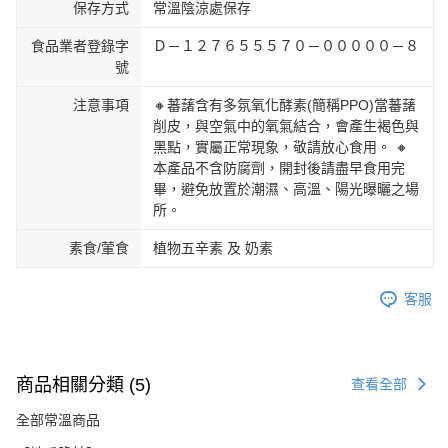
保存方式
常溫陰涼處保存
食品業者登錄字
Ｄ－１２７６５５５７０－０００００－８
號
注意事項
🔸蕃藷含有多氛氧化酵素(簡稱PPO)當蕃藷
削皮，與空氣中的氧氣結合，會產生褐色與
黑點，實屬正常現象，敬請放心食用。 🔸
本產品不含防腐劑，開封後請盡早食用完
畢，避免放置於潮濕、高溫、陽光曝曬之場
所。
素食/葷食
植物五辛素 及 奶素
客服
商品相關分類 (5)
查看全部
全部常溫商品