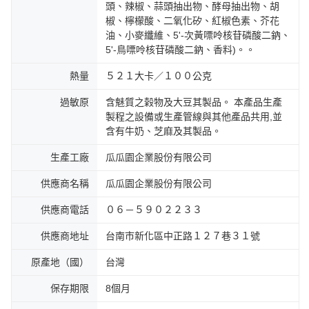
頭、辣椒、蒜頭抽出物、酵母抽出物、胡
椒、檸檬酸、二氧化矽、紅椒色素、芥花
油、小麥纖維、5'-次黃嘌呤核苷磷酸二鈉、
5'-鳥嘌呤核苷磷酸二鈉、香料)。。
熱量
５２１大卡／１００公克
過敏原
含魅質之榖物及大豆其製品。 本產品生產
製程之設備或生產管線與其他產品共用,並
含有牛奶、芝麻及其製品。
生產工廠
瓜瓜園企業股份有限公司
供應商名稱
瓜瓜園企業股份有限公司
供應商電話
０６－５９０２２３３
供應商地址
台南市新化區中正路１２７巷３１號
原產地（國）
台灣
保存期限
8個月