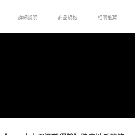
街口支付
詳細說明
商品規格
相關推薦
悠遊付
全盈+PAY
AFTEE先享後付
相關說明
【關於「AFTEE先享後付」】
ATM付款
AFTEE先享後付是「在收到商品之後才付款」的支付方式。 讓您購物簡單
便利好安心！
貨到付款
１．簡單：不需註冊會員、不需綁卡、不需儲值。
２．便利：只要手機號碼，簡訊認證，即可結帳。
３．安心：先確認商品／服務後，再付款。
運送方式
【「AFTEE先享後付」結帳流程】
宅配到府(冷凍)
１．於結帳方式選擇「AFTEE先享後付」後，將跳轉至「AFTEE先享後付」
每筆NT$250，滿NT$2,000(含以上)免運費
結帳頁面，進行簡訊認證並確認金額後，即可完成結帳。
２．訂單成立數日內，您將收到繳費通知簡訊。
冷凍貨到付款
３．收到繳費通知簡訊後14天內，點擊此簡訊中的連結，可透過四大超商／
ATM／網路銀行／等多元方式進行付款，方視為交易完成。
每筆NT$250，滿NT$2,000(含以上)免運費
※ 請注意：結帳手續完成當下不需立刻繳費，但若您需要取消訂單，請聯絡
購買商品的店家。未經商家同意取消之訂單仍視為有效，需透過AFTEE先享