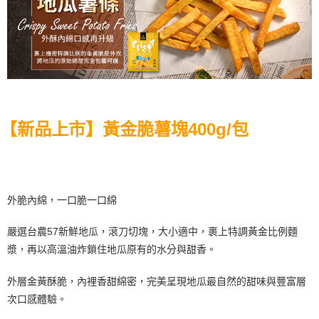
【新品上市】黃金脆薯塊400g/包
外脆內綿，一口脆一口綿
嚴選台農57新鮮地瓜，滾刀切塊，大小適中，裹上特調黃金比例麵
漿，再以高溫油炸鎖住地瓜原有的水分與甜香。
外層金黃酥脆，內裡香甜綿密，完美呈現地瓜最自然的甜味與豐富層
次口感體驗。