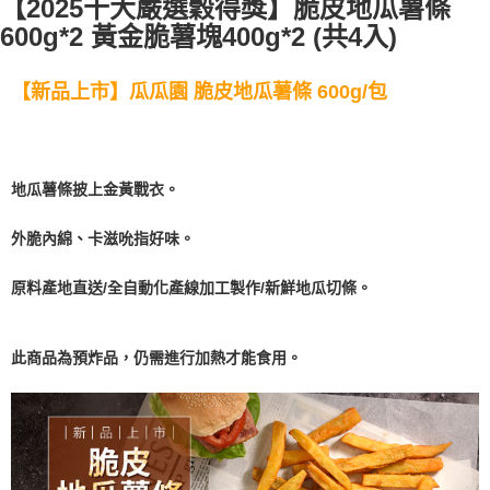
【2025十大嚴選穀得獎】脆皮地瓜薯條
後付繳納相關費用。
600g*2 黃金脆薯塊400g*2 (共4入)
※ 交易是否成功請以「AFTEE先享後付 」之結帳頁面顯示為準，若有關於
是否繳費成功／繳費後需取消欲退款等相關疑問，請聯繫「AFTEE先享後付
客戶支援中心」
https://netprotections.freshdesk.com/support/home
【新品上市】瓜瓜園 脆皮地瓜薯條 600g/包
【注意事項】
１．透過由恩沛科技股份有限公司提供之「AFTEE先享後付」服務完成之交
易，需依本服務之必要範圍內提供個人資料，並將交易相關給付款項請求債
權轉讓予恩沛科技股份有限公司。
地瓜薯條披上金黃戰衣。
２．關於個人資料處理事宜，請瀏覽以下網址：
https://aftee.tw/terms/#terms3
３．未成年的使用者請事先徵得法定代理人或監護人之同意方可使用
外脆內綿、卡滋吮指好味。
「AFTEE先享後付」，若未經同意申辦者引起之損失，本公司不負相關責
任。
原料產地直送/全自動化產線加工製作/新鮮地瓜切條。
４．使用「AFTEE先享後付」時，將依據個別帳號之用戶狀況，依本公司即
時審查核予不同之上限額度；若仍有額度不足之情形，本公司將視審查結果
請求用戶進行身份認證。
５．嚴禁一人註冊多個帳號或使用他人資訊註冊。若發現惡意使用之情形，
此商品為預炸品，仍需進行加熱才能食用。
恩沛科技股份有限公司將有權停止該用戶之使用額度並採取法律行動。