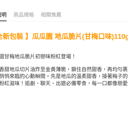
便利好安
⛺️露營必
貨到付款
１．簡單
說明
商品規格
相關推薦
２．便利
３．安心
運送方式
【「AFT
新包裝 】瓜瓜園 地瓜脆片(甘梅口味)110g
１．於結帳
宅配到府(
付」結帳
每筆NT$1
２．訂單
３．收到繳
／ATM／
園甘梅地瓜脆片初戀味粉紅登場！
常溫貨到
※ 請注意
每筆NT$1
絡購買商品
香甜地瓜切片油炸至金黃薄脆，鎖住自然甜香，再均勻裹
先享後付
悄悄來臨的心動瞬間。先是地瓜的溫柔甜香，接著梅子的
※ 交易是
是否繳費成
粉紅滋味！追劇、聊天、出遊必備零食，每一口都像戀愛
付客戶支
【注意事
１．透過由
交易，需
求債權轉
２．關於
https://aft
３．未成