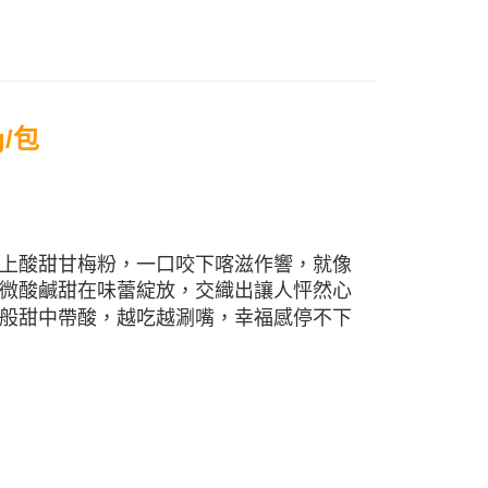
心！
備 | 地瓜點心專屬嚴選
：不需註冊會員、不需綁卡、不需儲值。
：只要手機號碼，簡訊認證，即可結帳。
：先確認商品／服務後，再付款。
EE先享後付」結帳流程】
/包
方式選擇「AFTEE先享後付」後，將跳轉至「AFTEE先享後
常溫)
頁面，進行簡訊認證並確認金額後，即可完成結帳。
20，滿NT$1,500(含以上)免運費
成立數日內，您將收到繳費通知簡訊。
費通知簡訊後14天內，點擊此簡訊中的連結，可透過四大超商
網路銀行／等多元方式進行付款，方視為交易完成。
付款
：結帳手續完成當下不需立刻繳費，但若您需要取消訂單，請聯
20，滿NT$1,500(含以上)免運費
的店家。未經商家同意取消之訂單仍視為有效，需透過AFTEE
上酸甜甘梅粉，一口咬下喀滋作響，就像
繳納相關費用。
微酸鹹甜在味蕾綻放，交織出讓人怦然心
否成功請以「AFTEE先享後付 」之結帳頁面顯示為準，若有關於
功／繳費後需取消欲退款等相關疑問，請聯繫「AFTEE先享後
般甜中帶酸，越吃越涮嘴，幸福感停不下
援中心」
https://netprotections.freshdesk.com/support/home
項】
恩沛科技股份有限公司提供之「AFTEE先享後付」服務完成之
依本服務之必要範圍內提供個人資料，並將交易相關給付款項請
讓予恩沛科技股份有限公司。
個人資料處理事宜，請瀏覽以下網址：
ee.tw/terms/#terms3
年的使用者請事先徵得法定代理人或監護人之同意方可使用