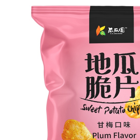
「AFTE
任。
４．使用「
即時審查
結果請求
５．嚴禁
形，恩沛
動。