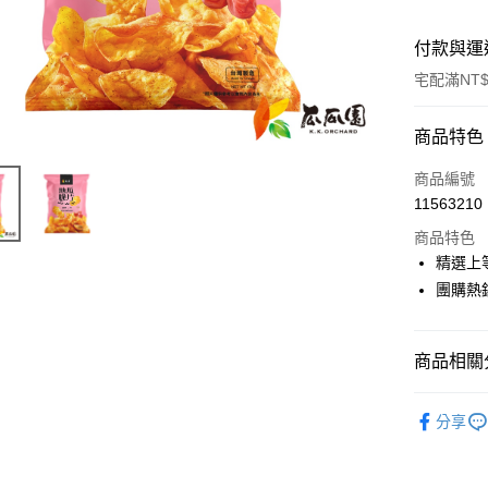
付款與運
宅配滿NT$
付款方式
商品特色
信用卡一
商品編號
11563210
LINE Pay
商品特色
Apple Pay
精選上
團購熱
街口支付
悠遊付
商品相關分
全盈+PAY
全部常溫
AFTEE先
分享
【地瓜脆
相關說明
【關於「A
常溫商品(
ATM付款
AFTEE