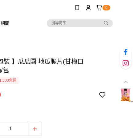
0
送相關
包裝 】瓜瓜園 地瓜脆片(甘梅口
g/包
1,500免運
9