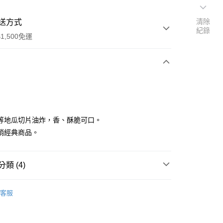
清除
送方式
紀錄
1,500免運
次付款
等地瓜切片油炸，香、酥脆可口。
銷經典商品。
類 (4)
商品
享後付
客服
片】
FTEE先享後付」】
單品全品項)
先享後付是「在收到商品之後才付款」的支付方式。 讓您購物簡單