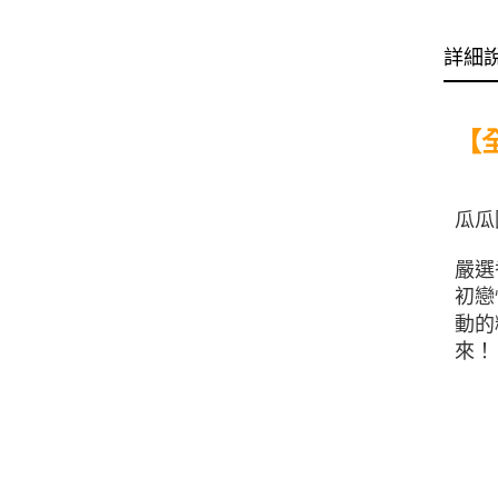
詳細
【全
瓜瓜
嚴選
初戀
動的
來！