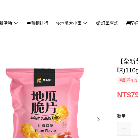
新活動
👑熱銷排行
🍠地瓜大小事
📦訂單查詢
🚚配
【全新
味)110
宅配滿NT$
NT$7
數量