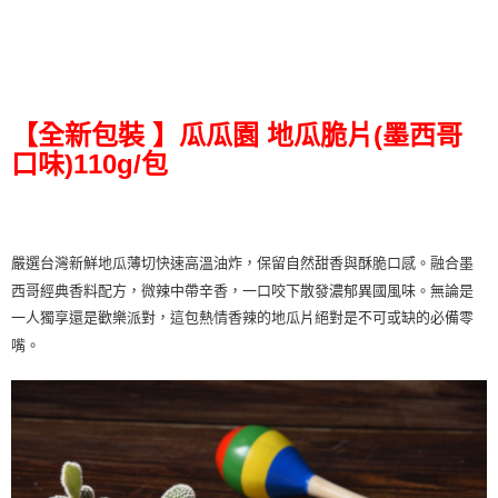
【全新包裝 】瓜瓜園 地瓜脆片(墨西哥
口味)110g/包
嚴選台灣新鮮地瓜薄切快速高溫油炸，保留自然甜香與酥脆口感。融合墨
西哥經典香料配方，微辣中帶辛香，一口咬下散發濃郁異國風味。無論是
一人獨享還是歡樂派對，這包熱情香辣的地瓜片絕對是不可或缺的必備零
嘴。