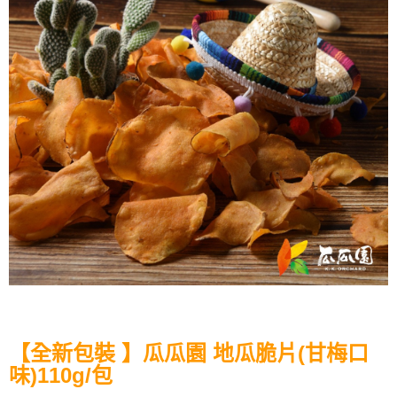
【全新包裝 】瓜瓜園 地瓜脆片(甘梅口
味)110g/包