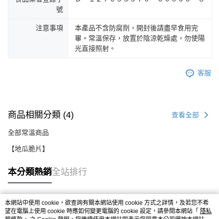
號
注意事項
本產品不含防腐劑，開封後請盡早食用完
畢。常溫保存，放置於陰涼乾燥處，勿使陽
光直接照射。
客服
商品相關分類 (4)
查看全部
全部常溫商品
【地瓜脆片】
本分類熱銷
全站排行
本網站中使用 cookie，欲查詢有關本網站使用 cookie 方式之詳情，及若您不希
熱門標籤
望在電腦上使用 cookie 時應如何變更電腦的 cookie 設定，請參閱本網站「
隱私