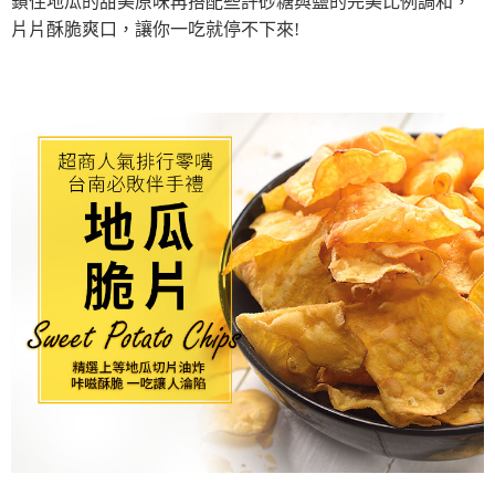
鎖住地瓜的甜美原味再搭配些許砂糖與鹽的完美比例調和，
片片酥脆爽口，讓你一吃就停不下來!