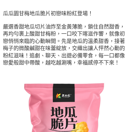
瓜瓜園甘梅地瓜脆片初戀味粉紅登場！
嚴選香甜地瓜切片油炸至金黃薄脆，鎖住自然甜香，
再均勻裹上酸甜甘梅粉，一口咬下喀滋作響，就像初
戀悄悄來臨的心動瞬間。先是地瓜的溫柔甜香，接著
梅子的微酸鹹甜在味蕾綻放，交織出讓人怦然心動的
粉紅滋味！追劇、聊天、出遊必備零食，每一口都像
戀愛般甜中帶酸，越吃越涮嘴，幸福感停不下來！