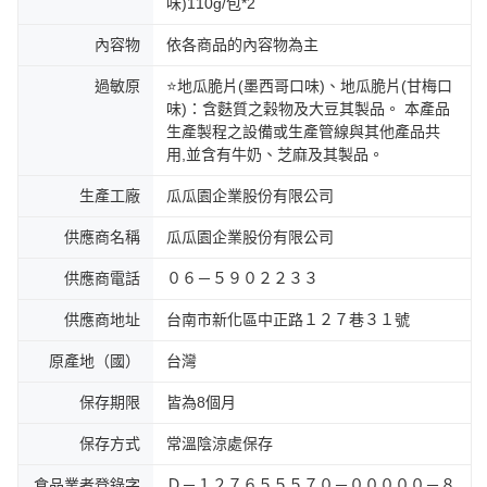
味)110g/包*2
內容物
依各商品的內容物為主
過敏原
⭐地瓜脆片(墨西哥口味)、地瓜脆片(甘梅口
味)：含麩質之榖物及大豆其製品。 本產品
生產製程之設備或生產管線與其他產品共
用,並含有牛奶、芝麻及其製品。
生產工廠
瓜瓜園企業股份有限公司
供應商名稱
瓜瓜園企業股份有限公司
供應商電話
０６－５９０２２３３
供應商地址
台南市新化區中正路１２７巷３１號
原產地（國）
台灣
保存期限
皆為8個月
保存方式
常溫陰涼處保存
食品業者登錄字
Ｄ－１２７６５５５７０－０００００－８