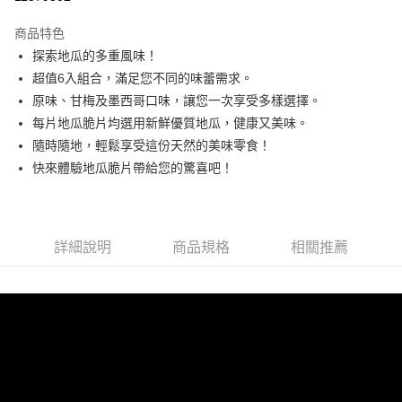
LINE Pay
商品特色
Apple Pay
探索地瓜的多重風味！
超值6入組合，滿足您不同的味蕾需求。
街口支付
原味、甘梅及墨西哥口味，讓您一次享受多樣選擇。
悠遊付
每片地瓜脆片均選用新鮮優質地瓜，健康又美味。
隨時隨地，輕鬆享受這份天然的美味零食！
全盈+PAY
快來體驗地瓜脆片帶給您的驚喜吧！
AFTEE先享後付
相關說明
【關於「AFTEE先享後付」】
ATM付款
AFTEE先享後付是「在收到商品之後才付款」的支付方式。 讓您購物簡單
詳細說明
商品規格
相關推薦
便利好安心！
貨到付款
１．簡單：不需註冊會員、不需綁卡、不需儲值。
２．便利：只要手機號碼，簡訊認證，即可結帳。
３．安心：先確認商品／服務後，再付款。
運送方式
【「AFTEE先享後付」結帳流程】
全家取貨付款
１．於結帳方式選擇「AFTEE先享後付」後，將跳轉至「AFTEE先享後付」
每筆NT$120，滿NT$599(含以上)免運費
結帳頁面，進行簡訊認證並確認金額後，即可完成結帳。
２．訂單成立數日內，您將收到繳費通知簡訊。