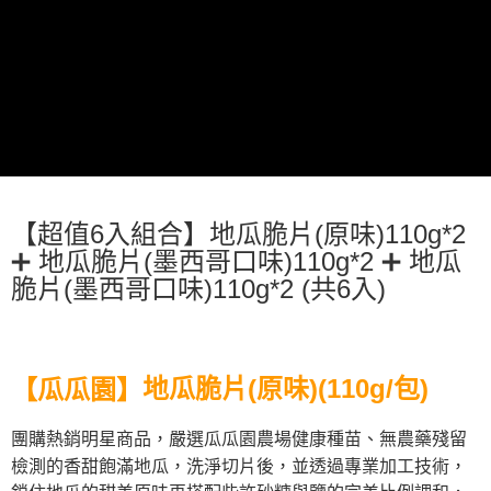
7-11取貨付款
３．收到繳費通知簡訊後14天內，點擊此簡訊中的連結，可透過四大超商／
ATM／網路銀行／等多元方式進行付款，方視為交易完成。
每筆NT$120，滿NT$599(含以上)免運費
※ 請注意：結帳手續完成當下不需立刻繳費，但若您需要取消訂單，請聯絡
購買商品的店家。未經商家同意取消之訂單仍視為有效，需透過AFTEE先享
宅配到府(常溫)
後付繳納相關費用。
每筆NT$120，滿NT$1,500(含以上)免運費
※ 交易是否成功請以「AFTEE先享後付 」之結帳頁面顯示為準，若有關於
是否繳費成功／繳費後需取消欲退款等相關疑問，請聯繫「AFTEE先享後付
客戶支援中心」
https://netprotections.freshdesk.com/support/home
常溫貨到付款
每筆NT$120，滿NT$1,500(含以上)免運費
【注意事項】
１．透過由恩沛科技股份有限公司提供之「AFTEE先享後付」服務完成之交
易，需依本服務之必要範圍內提供個人資料，並將交易相關給付款項請求債
【超值6入組合】
地瓜脆片(原味)110g*2
權轉讓予恩沛科技股份有限公司。
➕ 地瓜
➕ 地瓜脆片(墨西哥口味)110g*2
２．關於個人資料處理事宜，請瀏覽以下網址：
https://aftee.tw/terms/#terms3
脆片(墨西哥
口味)110g*2
(共6入)
３．未成年的使用者請事先徵得法定代理人或監護人之同意方可使用
「AFTEE先享後付」，若未經同意申辦者引起之損失，本公司不負相關責
任。
４．使用「AFTEE先享後付」時，將依據個別帳號之用戶狀況，依本公司即
時審查核予不同之上限額度；若仍有額度不足之情形，本公司將視審查結果
地瓜脆片(原味)(110g/包)
瓜瓜園
【
】
請求用戶進行身份認證。
５．嚴禁一人註冊多個帳號或使用他人資訊註冊。若發現惡意使用之情形，
恩沛科技股份有限公司將有權停止該用戶之使用額度並採取法律行動。
團購熱銷明星商品，嚴選瓜瓜園農場健康種苗、無農藥殘留
檢測的香甜飽滿地瓜，洗淨切片後，並透過專業加工技術，