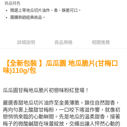
商品特色
Apple Pay
精選上等地瓜切片油炸，香、酥脆可口。
團購熱銷經典商品。
街口支付
悠遊付
全盈+PAY
詳細說明
商品規格
相關推薦
AFTEE先享後付
相關說明
【全新包裝 】瓜瓜園 地瓜脆片(甘梅口
【關於「AFTEE先享後付」】
ATM付款
味)110g/包
AFTEE先享後付是「在收到商品之後才付款」的支付方式。 讓您購物簡單
便利好安心！
貨到付款
１．簡單：不需註冊會員、不需綁卡、不需儲值。
２．便利：只要手機號碼，簡訊認證，即可結帳。
瓜瓜園甘梅地瓜脆片初戀味粉紅登場！
３．安心：先確認商品／服務後，再付款。
運送方式
【「AFTEE先享後付」結帳流程】
全家取貨付款
嚴選香甜地瓜切片油炸至金黃薄脆，鎖住自然甜香，
１．於結帳方式選擇「AFTEE先享後付」後，將跳轉至「AFTEE先享後付」
再均勻裹上酸甜甘梅粉，一口咬下喀滋作響，就像初
每筆NT$120，滿NT$599(含以上)免運費
結帳頁面，進行簡訊認證並確認金額後，即可完成結帳。
２．訂單成立數日內，您將收到繳費通知簡訊。
戀悄悄來臨的心動瞬間。先是地瓜的溫柔甜香，接著
7-11取貨付款
３．收到繳費通知簡訊後14天內，點擊此簡訊中的連結，可透過四大超商／
梅子的微酸鹹甜在味蕾綻放，交織出讓人怦然心動的
ATM／網路銀行／等多元方式進行付款，方視為交易完成。