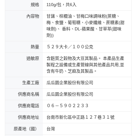
規格
110g/包，共6入
內容物
甘藷、棕櫚油、甘梅口味調味粉(蔗糖、
梅、食鹽、葡萄糖、小麥纖維、蔗糖素(甜
味劑)、 香料、DL-蘋果酸、甘草萃(甜味
劑))
熱量
５２９大卡／１００公克
過敏原
含麩質之榖物及大豆其製品。 本產品生產
製程之設備或生產管線與其他產品共用,並
含有牛奶、芝麻及其製品。
生產工廠
瓜瓜園企業股份有限公司
供應商名稱
瓜瓜園企業股份有限公司
供應商電話
０６－５９０２２３３
供應商地址
台南市新化區中正路１２７巷３１號
原產地（國）
台灣