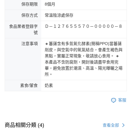
保存期限
8個月
保存方式
常溫陰涼處保存
食品業者登錄字
Ｄ－１２７６５５５７０－０００００－８
號
注意事項
🔸蕃藷含有多氛氧化酵素(簡稱PPO)當蕃藷
削皮，與空氣中的氧氣結合，會產生褐色與
黑點，實屬正常現象，敬請放心食用。 🔸
本產品不含防腐劑，開封後請盡早食用完
畢，避免放置於潮濕、高溫、陽光曝曬之場
所。
素食/葷食
奶素
客服
商品相關分類 (4)
查看全部