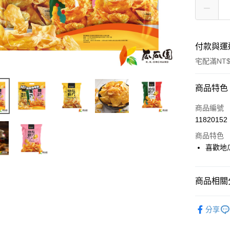
付款與運
宅配滿NT$
付款方式
商品特色
信用卡一
商品編號
11820152
LINE Pay
商品特色
Apple Pay
喜歡地
街口支付
商品相關分
悠遊付
全部常溫
全盈+PAY
分享
人氣商品
AFTEE先