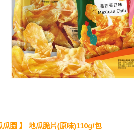
】
110g/包
瓜瓜園
地瓜脆片(原味)