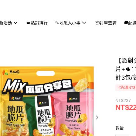
新活動
👑熱銷排行
🍠地瓜大小事
📦訂單查詢
🚚配
【派對分
片+🌵
計3包/
宅配滿NT$
NT$237
NT$2
數量