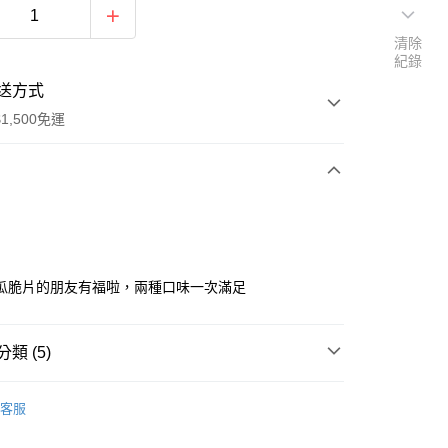
清除
紀錄
送方式
1,500免運
次付款
瓜脆片的朋友有福啦，兩種口味一次滿足
類 (5)
商品
客服
推薦
享後付