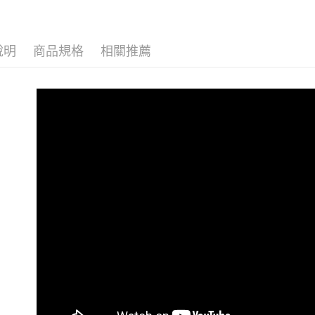
相關說明
【地瓜脆
【關於「A
ATM付款
📦超值組合
AFTEE
便利好安
說明
商品規格
相關推薦
📦超值組合
貨到付款
１．簡單
２．便利
３．安心
運送方式
【「AFT
１．於結帳
宅配到府(
付」結帳
每筆NT$1
２．訂單
３．收到繳
／ATM／
常溫貨到
※ 請注意
每筆NT$1
絡購買商品
先享後付
※ 交易是
是否繳費成
付客戶支
【注意事
１．透過由
交易，需
求債權轉