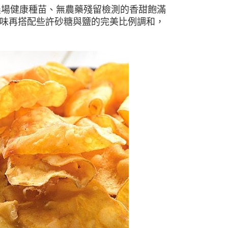
農場健康種苗、無農藥殘留檢測的香甜飽滿
味再搭配些許砂糖與鹽的完美比例調和，