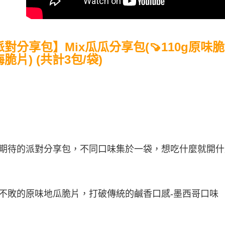
２．關於
https://aft
３．未成
「AFTE
任。
對分享包】Mix瓜瓜分享包(🍠110g原味脆片 
４．使用「
脆片) (共計3包/袋)
即時審查
結果請求
５．嚴禁
形，恩沛
動。
期待的派對分享包，不同口味集於一袋，想吃什麼就開什
不敗的原味地瓜脆片，打破傳統的鹹香口感-墨西哥口味