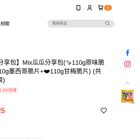
0
送相關
享包】Mix瓜瓜分享包(🍠110g原味脆
110g墨西哥脆片+❤️110g甘梅脆片) (共
袋)
1,500免運
25