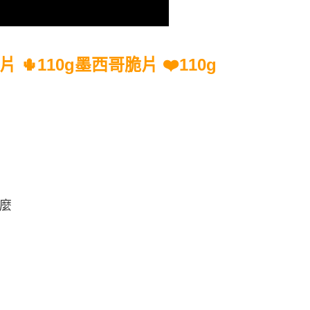
個人資料處理事宜，請瀏覽以下網址：
ee.tw/terms/#terms3
年的使用者請事先徵得法定代理人或監護人之同意方可使用
E先享後付」，若未經同意申辦者引起之損失，本公司不負相關責
🌵110g墨西哥脆片 ❤️110g
AFTEE先享後付」時，將依據個別帳號之用戶狀況，依本公司
核予不同之上限額度；若仍有額度不足之情形，本公司將視審查
用戶進行身份認證。
一人註冊多個帳號或使用他人資訊註冊。若發現惡意使用之情
科技股份有限公司將有權停止該用戶之使用額度並採取法律行
麼