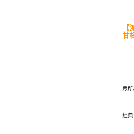
【派
甘梅
眾所
經典