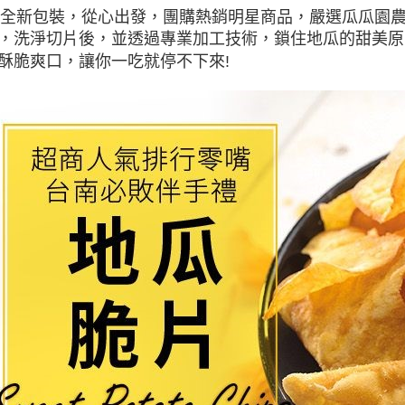
團購熱銷明星商品，嚴選瓜瓜園
0g全新包裝，從心出發，
，洗淨切片後，並透過專業加工技術，鎖住地瓜的甜美原
酥脆爽口，讓你一吃就停不下來!