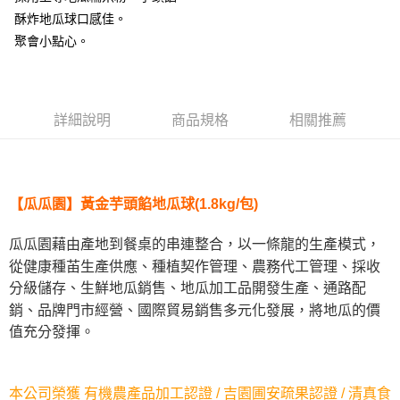
酥炸地瓜球口感佳。
悠遊付
聚會小點心。
全盈+PAY
AFTEE先享後付
相關說明
詳細說明
商品規格
相關推薦
【關於「AFTEE先享後付」】
ATM付款
AFTEE先享後付是「在收到商品之後才付款」的支付方式。 讓您購物簡單
便利好安心！
貨到付款
１．簡單：不需註冊會員、不需綁卡、不需儲值。
２．便利：只要手機號碼，簡訊認證，即可結帳。
【瓜瓜園】黃金芋頭餡地瓜球(1.8kg/包)
３．安心：先確認商品／服務後，再付款。
運送方式
瓜瓜園藉由產地到餐桌的串連整合，以一條龍的生產模式，
【「AFTEE先享後付」結帳流程】
宅配到府(冷凍)
１．於結帳方式選擇「AFTEE先享後付」後，將跳轉至「AFTEE先享後付」
從健康種苖生產供應、種植契作管理、農務代工管理、採收
每筆NT$250，滿NT$2,000(含以上)免運費
結帳頁面，進行簡訊認證並確認金額後，即可完成結帳。
分級儲存、生鮮地瓜銷售、地瓜加工品開發生產、通路配
２．訂單成立數日內，您將收到繳費通知簡訊。
銷、品牌門市經營、國際貿易銷售多元化發展，將地瓜的價
冷凍貨到付款
３．收到繳費通知簡訊後14天內，點擊此簡訊中的連結，可透過四大超商／
ATM／網路銀行／等多元方式進行付款，方視為交易完成。
值充分發揮。
每筆NT$250，滿NT$2,000(含以上)免運費
※ 請注意：結帳手續完成當下不需立刻繳費，但若您需要取消訂單，請聯絡
購買商品的店家。未經商家同意取消之訂單仍視為有效，需透過AFTEE先享
後付繳納相關費用。
※ 交易是否成功請以「AFTEE先享後付 」之結帳頁面顯示為準，若有關於
本公司榮獲 有機農產品加工認證 / 吉園圃安疏果認證 / 清真食