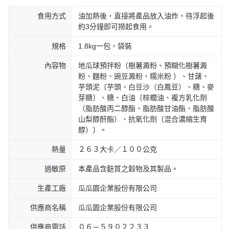
食用方式
油加熱後，直接將產品放入油炸，待浮起後
約3分鐘即可撈起食用。
規格
1.8kg一包，袋裝
內容物
地瓜球預拌粉（樹薯澱粉、預糊化樹薯澱
粉、麵粉、豌豆澱粉、糯米粉 ）、甘藷、
芋頭泥〔芋頭、白豆沙（白鳳豆）、糖、麥
芽糖〕、糖、白油〔棕櫚油、複方乳化劑
（脂肪酸丙二醇酯、脂肪酸甘油酯、脂肪酸
山梨醇酐酯）、抗氧化劑（混合濃縮生育
醇）〕。
熱量
２６３大卡／１００公克
過敏原
本產品含麩質之穀物及其製品。
生產工廠
瓜瓜園企業股份有限公司
供應商名稱
瓜瓜園企業股份有限公司
供應商電話
０６－５９０２２３３