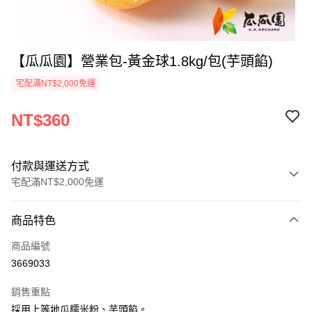
【瓜瓜園】營業包-黃金球1.8kg/包(芋頭餡)
宅配滿NT$2,000免運
NT$360
付款與運送方式
宅配滿NT$2,000免運
付款方式
商品特色
信用卡一次付款
商品編號
LINE Pay
3669033
Apple Pay
銷售重點
街口支付
採用上等地瓜糯米粉、芋頭餡。