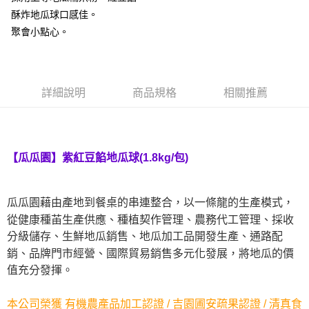
酥炸地瓜球口感佳。
悠遊付
聚會小點心。
全盈+PAY
AFTEE先享後付
相關說明
詳細說明
商品規格
相關推薦
【關於「AFTEE先享後付」】
ATM付款
AFTEE先享後付是「在收到商品之後才付款」的支付方式。 讓您購物簡單
便利好安心！
貨到付款
１．簡單：不需註冊會員、不需綁卡、不需儲值。
２．便利：只要手機號碼，簡訊認證，即可結帳。
【瓜瓜園】紫紅豆餡地瓜球(1.8kg/包)
３．安心：先確認商品／服務後，再付款。
運送方式
【「AFTEE先享後付」結帳流程】
宅配到府(冷凍)
瓜瓜園藉由產地到餐桌的串連整合，以一條龍的生產模式，
１．於結帳方式選擇「AFTEE先享後付」後，將跳轉至「AFTEE先享後付」
每筆NT$250，滿NT$2,000(含以上)免運費
結帳頁面，進行簡訊認證並確認金額後，即可完成結帳。
從健康種苖生產供應、種植契作管理、農務代工管理、採收
２．訂單成立數日內，您將收到繳費通知簡訊。
分級儲存、生鮮地瓜銷售、地瓜加工品開發生產、通路配
冷凍貨到付款
３．收到繳費通知簡訊後14天內，點擊此簡訊中的連結，可透過四大超商／
ATM／網路銀行／等多元方式進行付款，方視為交易完成。
銷、品牌門市經營、國際貿易銷售多元化發展，將地瓜的價
每筆NT$250，滿NT$2,000(含以上)免運費
※ 請注意：結帳手續完成當下不需立刻繳費，但若您需要取消訂單，請聯絡
值充分發揮。
購買商品的店家。未經商家同意取消之訂單仍視為有效，需透過AFTEE先享
後付繳納相關費用。
※ 交易是否成功請以「AFTEE先享後付 」之結帳頁面顯示為準，若有關於
本公司榮獲 有機農產品加工認證 / 吉園圃安疏果認證 / 清真食