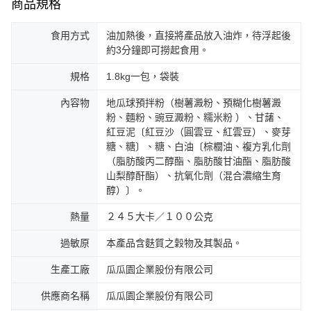
商品規格
食用方式
油加熱後，直接將產品放入油炸，待浮起後
約3分鐘即可撈起食用。
規格
1.8kg一包，袋裝
內容物
地瓜球預拌粉（樹薯澱粉、預糊化樹薯澱
粉、麵粉、豌豆澱粉、糯米粉 ）、甘藷、
紅豆泥〔紅豆沙（圓雲豆、紅雲豆）、麥芽
糖、糖〕、糖、白油〔棕櫚油、複方乳化劑
（脂肪酸丙二醇酯、脂肪酸甘油酯、脂肪酸
山梨醇酐酯）、抗氧化劑（混合濃縮生育
醇）〕。
熱量
２４５大卡／１００公克
過敏原
本產品含麩質之穀物及其製品。
生產工廠
瓜瓜園企業股份有限公司
供應商名稱
瓜瓜園企業股份有限公司