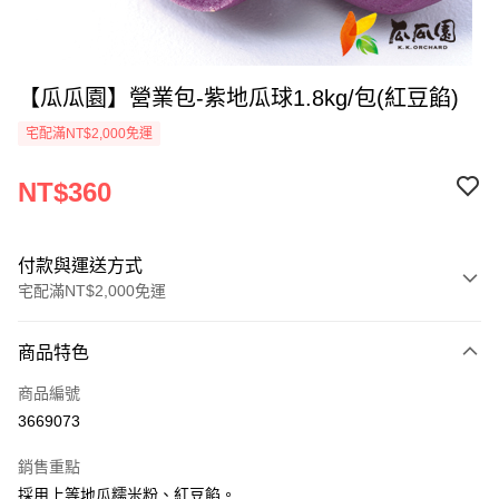
【瓜瓜園】營業包-紫地瓜球1.8kg/包(紅豆餡)
宅配滿NT$2,000免運
NT$360
付款與運送方式
宅配滿NT$2,000免運
付款方式
商品特色
信用卡一次付款
商品編號
LINE Pay
3669073
Apple Pay
銷售重點
街口支付
採用上等地瓜糯米粉、紅豆餡。