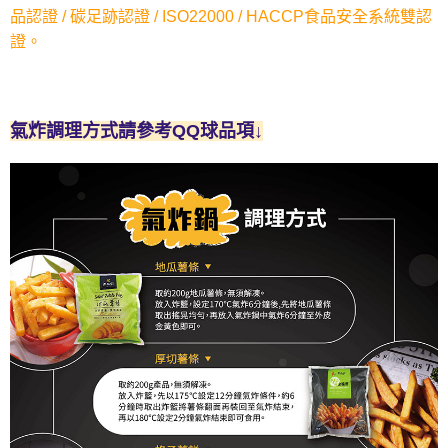
是否繳費成功／繳費後需取消欲退款等相關疑問，請聯繫「AFTEE先享後付
品認證 / 碳足跡認證 / ISO22000 / HACCP食品安全系統雙認
客戶支援中心」
https://netprotections.freshdesk.com/support/home
證。
【注意事項】
１．透過由恩沛科技股份有限公司提供之「AFTEE先享後付」服務完成之交
易，需依本服務之必要範圍內提供個人資料，並將交易相關給付款項請求債
權轉讓予恩沛科技股份有限公司。
氣炸調理方式請參考QQ球品項↓
２．關於個人資料處理事宜，請瀏覽以下網址：
https://aftee.tw/terms/#terms3
３．未成年的使用者請事先徵得法定代理人或監護人之同意方可使用
「AFTEE先享後付」，若未經同意申辦者引起之損失，本公司不負相關責
任。
４．使用「AFTEE先享後付」時，將依據個別帳號之用戶狀況，依本公司即
時審查核予不同之上限額度；若仍有額度不足之情形，本公司將視審查結果
請求用戶進行身份認證。
５．嚴禁一人註冊多個帳號或使用他人資訊註冊。若發現惡意使用之情形，
恩沛科技股份有限公司將有權停止該用戶之使用額度並採取法律行動。