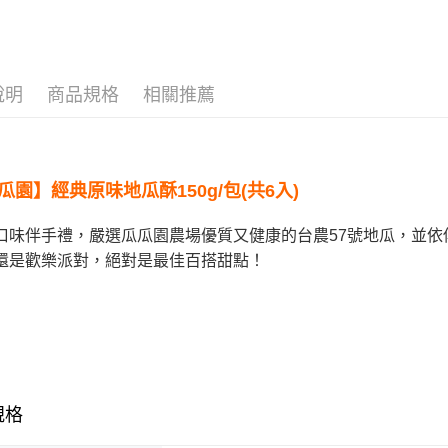
相關說明
🚚常溫超商
【關於「A
ATM付款
AFTEE
📦超值組合
便利好安
貨到付款
１．簡單
說明
商品規格
相關推薦
📦超值組合
２．便利
３．安心
運送方式
【「AFT
１．於結帳
全家取貨
瓜園
】經典原味地瓜酥150g/包(共6入)
付」結帳
每筆NT$1
２．訂單
３．收到繳
口味伴手禮，嚴選瓜瓜園農場優質又健康的台農57號地瓜，並
／ATM／
7-11取貨
還是歡樂派對，絕對是最佳百搭甜點！
※ 請注意
每筆NT$1
絡購買商品
先享後付
宅配到府(
※ 交易是
是否繳費成
每筆NT$1
付客戶支
常溫貨到
【注意事
每筆NT$1
１．透過由
規格
交易，需
求債權轉