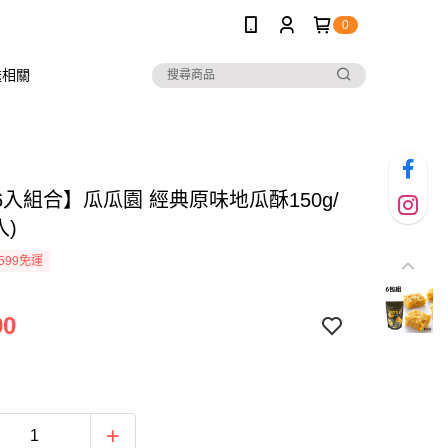
0
送相關
6入組合】瓜瓜園 經典原味地瓜酥150g/
入)
599免運
90