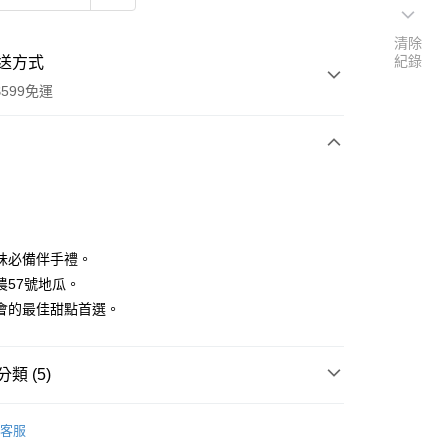
清除
紀錄
送方式
599免運
次付款
付款
味必備伴手禮。
農57號地瓜。
會的最佳甜點首選。
類 (5)
商品
客服
享後付
推薦