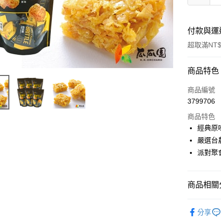
付款與運
超取滿NT$
付款方式
商品特色
信用卡一
商品編號
3799706
超商取貨
商品特色
LINE Pay
經典原
嚴選台
Apple Pay
派對聚
街口支付
悠遊付
商品相關分
全盈+PAY
全部常溫
分享
AFTEE先
人氣商品