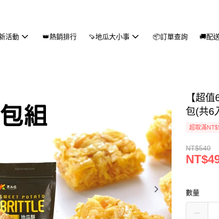
新活動
👑熱銷排行
🍠地瓜大小事
📦訂單查詢
🚚配
【超值
包(共6
超取滿NT$
NT$540
NT$4
數量