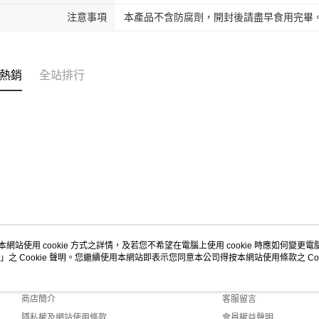
注意事項
本產品不含防腐劑，開封後請盡早食用完畢
熱銷
全站排行
本網站使用 cookie 方式之詳情，及若您不希望在電腦上使用 cookie 時應如何變更電腦的
」之 Cookie 聲明。您繼續使用本網站即表示您同意本公司得按本網站使用條款之 Coo
關於我們
客服資訊
品牌故事
購物說明
商店簡介
客服留言
隱私權及網站使用條款
會員權益聲明