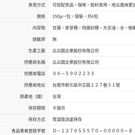
食用方式
可搭配茶品、咖啡、飲料食用，地瓜風味更
２．關於
https://aft
３．未成
規格
150g一包，袋裝，共6包
「AFTE
任。
內容物
甘藷、麥芽糖、特級砂糖、大豆油、水、樹
４．使用「
即時審查
過敏原
無
結果請求
５．嚴禁
生產工廠
瓜瓜園企業股份有限公司
形，恩沛
動。
供應商名稱
瓜瓜園企業股份有限公司
供應商電話
０６－５９０２２３３
供應商地址
台南市新化區中正路１２７巷３１號
原產地（國）
台灣
保存期限
８個月
保存方式
常溫陰涼處保存
食品業者登錄字號
Ｄ－１２７６５５５７０－０００００－８