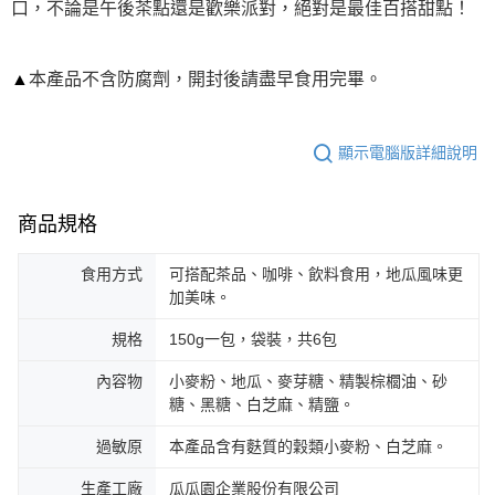
每筆NT$120，滿NT$599(含以上)免運費
口，不論是午後茶點還是歡樂派對，絕對是最佳百搭甜點！
※ 請注意：結帳手續完成當下不需立刻繳費，但若您需要取消訂單，請聯絡
購買商品的店家。未經商家同意取消之訂單仍視為有效，需透過AFTEE先享
宅配到府(常溫)
後付繳納相關費用。
每筆NT$120，滿NT$1,500(含以上)免運費
※ 交易是否成功請以「AFTEE先享後付 」之結帳頁面顯示為準，若有關於
▲
本產品不含防腐劑，開封後請盡早食用完畢。
是否繳費成功／繳費後需取消欲退款等相關疑問，請聯繫「AFTEE先享後付
客戶支援中心」
https://netprotections.freshdesk.com/support/home
常溫貨到付款
每筆NT$120，滿NT$1,500(含以上)免運費
顯示電腦版詳細說明
【注意事項】
１．透過由恩沛科技股份有限公司提供之「AFTEE先享後付」服務完成之交
易，需依本服務之必要範圍內提供個人資料，並將交易相關給付款項請求債
權轉讓予恩沛科技股份有限公司。
商品規格
２．關於個人資料處理事宜，請瀏覽以下網址：
https://aftee.tw/terms/#terms3
３．未成年的使用者請事先徵得法定代理人或監護人之同意方可使用
食用方式
可搭配茶品、咖啡、飲料食用，地瓜風味更
「AFTEE先享後付」，若未經同意申辦者引起之損失，本公司不負相關責
加美味。
任。
４．使用「AFTEE先享後付」時，將依據個別帳號之用戶狀況，依本公司即
規格
150g一包，袋裝，共6包
時審查核予不同之上限額度；若仍有額度不足之情形，本公司將視審查結果
請求用戶進行身份認證。
內容物
小麥粉、地瓜、麥芽糖、精製棕櫚油、砂
５．嚴禁一人註冊多個帳號或使用他人資訊註冊。若發現惡意使用之情形，
糖、黑糖、白芝麻、精鹽。
恩沛科技股份有限公司將有權停止該用戶之使用額度並採取法律行動。
過敏原
本產品含有麩質的穀類小麥粉、白芝麻。
生產工廠
瓜瓜園企業股份有限公司