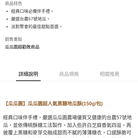
商品特色
Apple Pay
經典口味必備伴手禮。
嚴選台農57號地瓜。
街口支付
派對聚會的最佳甜點首選。
悠遊付
銷售重點
全盈+PAY
瓜瓜園超勸敗商品
AFTEE先享後付
相關說明
【關於「AFTEE先享後付」】
詳細說明
商品規格
相關推薦
ATM付款
AFTEE先享後付是「在收到商品之後才付款」的支付方式。 讓您購物簡單
便利好安心！
貨到付款
１．簡單：不需註冊會員、不需綁卡、不需儲值。
２．便利：只要手機號碼，簡訊認證，即可結帳。
３．安心：先確認商品／服務後，再付款。
運送方式
【
瓜瓜園
】瓜瓜園超人氣黑糖地瓜酥(150g/包)
【「AFTEE先享後付」結帳流程】
全家取貨付款
１．於結帳方式選擇「AFTEE先享後付」後，將跳轉至「AFTEE先享後付」
經典口味伴手禮，嚴選瓜瓜園農場優質又健康的台農57號地
每筆NT$120，滿NT$599(含以上)免運費
結帳頁面，進行簡訊認證並確認金額後，即可完成結帳。
瓜，並依傳統酥糖工法製作，加入些許白芝麻香氣四溢，再
２．訂單成立數日內，您將收到繳費通知簡訊。
7-11取貨付款
３．收到繳費通知簡訊後14天內，點擊此簡訊中的連結，可透過四大超商／
披覆上黑糖和麥芽交融成甜而不膩的薄薄糖衣，口感酥脆可
ATM／網路銀行／等多元方式進行付款，方視為交易完成。