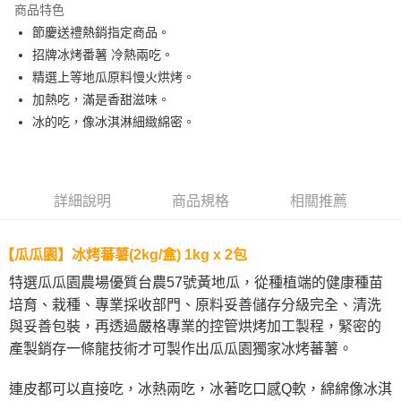
商品特色
街口支付
節慶送禮熱銷指定商品。
招牌冰烤番薯 冷熱兩吃。
悠遊付
精選上等地瓜原料慢火烘烤。
全盈+PAY
加熱吃，滿是香甜滋味。
冰的吃，像冰淇淋細緻綿密。
AFTEE先享後付
相關說明
【關於「AFTEE先享後付」】
ATM付款
AFTEE先享後付是「在收到商品之後才付款」的支付方式。 讓您購物簡單
詳細說明
商品規格
相關推薦
便利好安心！
貨到付款
１．簡單：不需註冊會員、不需綁卡、不需儲值。
２．便利：只要手機號碼，簡訊認證，即可結帳。
３．安心：先確認商品／服務後，再付款。
【瓜瓜園】
冰烤蕃薯(2k
g/盒) 1kg
x 2包
運送方式
特選瓜瓜園農場優質台農57號黃地瓜，從種植端的健康種苗
【「AFTEE先享後付」結帳流程】
宅配到府(冷凍)
１．於結帳方式選擇「AFTEE先享後付」後，將跳轉至「AFTEE先享後付」
培育、栽種、專業採收部門、原料妥善儲存分級完全、清洗
每筆NT$250，滿NT$2,000(含以上)免運費
結帳頁面，進行簡訊認證並確認金額後，即可完成結帳。
與妥善包裝，再透過嚴格專業的控管烘烤加工製程，緊密的
２．訂單成立數日內，您將收到繳費通知簡訊。
冷凍貨到付款
３．收到繳費通知簡訊後14天內，點擊此簡訊中的連結，可透過四大超商／
產製銷存一條龍技術才可製作出瓜瓜園獨家冰烤蕃薯。
ATM／網路銀行／等多元方式進行付款，方視為交易完成。
每筆NT$250，滿NT$2,000(含以上)免運費
※ 請注意：結帳手續完成當下不需立刻繳費，但若您需要取消訂單，請聯絡
連皮都可以直接吃，冰熱兩吃，冰著吃口感Q軟，綿綿像冰淇
購買商品的店家。未經商家同意取消之訂單仍視為有效，需透過AFTEE先享