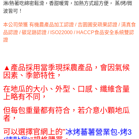
淋/熱著吃綿密鬆滑，香甜暖胃，加熱方式超方便， 蒸/烤/微
後付繳納相關費用。
※ 交易是否成功請以「AFTEE先享後付 」之結帳頁面顯示為準，若有關於
波皆可！
是否繳費成功／繳費後需取消欲退款等相關疑問，請聯繫「AFTEE先享後付
客戶支援中心」
https://netprotections.freshdesk.com/support/home
本公司榮獲 有機農產品加工認證 / 吉園圃安疏果認證 / 清真食
【注意事項】
品認證 / 碳足跡認證 / ISO22000 / HACCP食品安全系統雙認
１．透過由恩沛科技股份有限公司提供之「AFTEE先享後付」服務完成之交
證
易，需依本服務之必要範圍內提供個人資料，並將交易相關給付款項請求債
權轉讓予恩沛科技股份有限公司。
２．關於個人資料處理事宜，請瀏覽以下網址：
https://aftee.tw/terms/#terms3
３．未成年的使用者請事先徵得法定代理人或監護人之同意方可使用
▲產品採用當季現採農產品，會因氣候
「AFTEE先享後付」，若未經同意申辦者引起之損失，本公司不負相關責
因素、季節特性，
任。
４．使用「AFTEE先享後付」時，將依據個別帳號之用戶狀況，依本公司即
在地瓜的大小、外型、口感、纖維含量
時審查核予不同之上限額度；若仍有額度不足之情形，本公司將視審查結果
請求用戶進行身份認證。
上略有不同，
５．嚴禁一人註冊多個帳號或使用他人資訊註冊。若發現惡意使用之情形，
恩沛科技股份有限公司將有權停止該用戶之使用額度並採取法律行動。
但每包重量都有符合，若介意小顆地瓜
者，
可以選擇官網上的"
冰烤蕃薯營業包-烤3