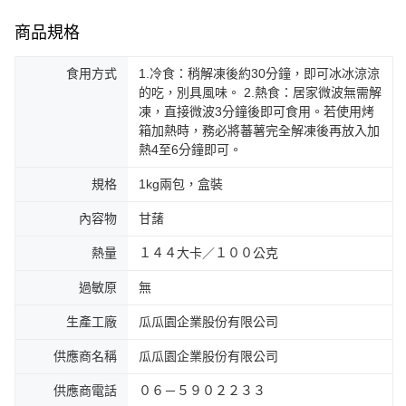
商品規格
食用方式
1.冷食：稍解凍後約30分鐘，即可冰冰涼涼
的吃，別具風味。 2.熱食：居家微波無需解
凍，直接微波3分鐘後即可食用。若使用烤
箱加熱時，務必將蕃薯完全解凍後再放入加
熱4至6分鐘即可。
規格
1kg兩包，盒裝
內容物
甘藷
熱量
１４４大卡／１００公克
過敏原
無
生產工廠
瓜瓜園企業股份有限公司
供應商名稱
瓜瓜園企業股份有限公司
供應商電話
０６－５９０２２３３