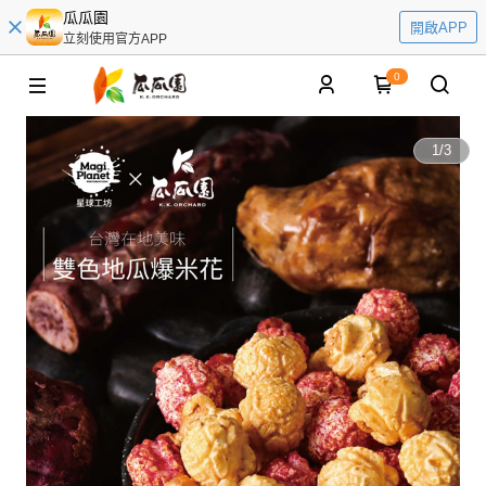
瓜瓜園
開啟APP
立刻使用官方APP
0
1
/
3