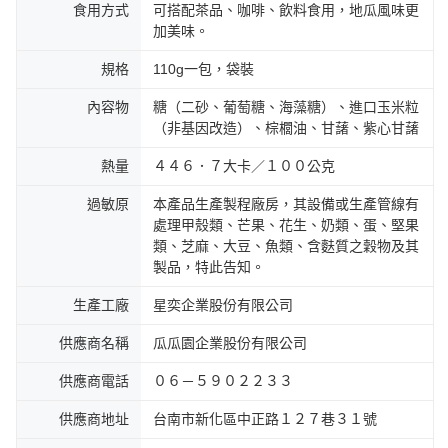
食用方式
可搭配茶品、咖啡、飲料食用，地瓜風味更
加美味。
規格
110g一包，袋裝
內容物
糖（二砂、葡萄糖、海藻糖）、進口玉米粒
（非基因改造）、棕櫚油、甘藷、紫心甘藷
熱量
４４６．７大卡／１００公克
過敏原
本產品生產製程廠房，其設備或生產管線有
處理甲殼類、芒果、花生、奶類、蛋、堅果
類、芝麻、大豆、魚類、含麩質之穀物及其
製品，特此告知。
生產工廠
星奕企業股份有限公司
供應商名稱
瓜瓜園企業股份有限公司
供應商電話
０６－５９０２２３３
供應商地址
台南市新化區中正路１２７巷３１號