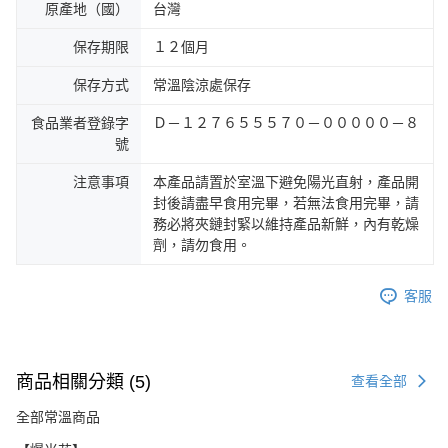
原產地（國）
台灣
保存期限
１２個月
保存方式
常溫陰涼處保存
食品業者登錄字
Ｄ－１２７６５５５７０－０００００－８
號
注意事項
本產品請置於室溫下避免陽光直射，產品開
封後請盡早食用完畢，若無法食用完畢，請
務必將夾鏈封緊以維持產品新鮮，內有乾燥
劑，請勿食用。
客服
商品相關分類 (5)
查看全部
全部常溫商品