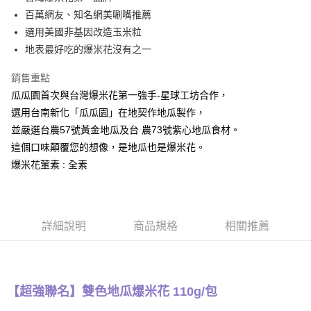
百萬網友、知名網美唰嘴推薦
街口支付
選用美國非基因改造玉米粒
悠遊付
地表最好吃的爆米花沒有之一
全盈+PAY
銷售重點
瓜瓜園首次與台灣爆米花第一強手-星球工坊合作，
AFTEE先享後付
選用台南新化「瓜瓜園」在地契作地瓜製作，
相關說明
並嚴選台農57號黃金地瓜及台 農73號紫心地瓜食材。
【關於「AFTEE先享後付」】
ATM付款
AFTEE先享後付是「在收到商品之後才付款」的支付方式。 讓您購物簡單
這個口味顛覆您的想像，是地瓜也是爆米花。
便利好安心！
爆米花葷素 : 全素
貨到付款
１．簡單：不需註冊會員、不需綁卡、不需儲值。
２．便利：只要手機號碼，簡訊認證，即可結帳。
３．安心：先確認商品／服務後，再付款。
運送方式
【「AFTEE先享後付」結帳流程】
全家取貨付款
詳細說明
商品規格
相關推薦
１．於結帳方式選擇「AFTEE先享後付」後，將跳轉至「AFTEE先享後付」
每筆NT$120，滿NT$599(含以上)免運費
結帳頁面，進行簡訊認證並確認金額後，即可完成結帳。
２．訂單成立數日內，您將收到繳費通知簡訊。
全家取貨不付款
３．收到繳費通知簡訊後14天內，點擊此簡訊中的連結，可透過四大超商／
ATM／網路銀行／等多元方式進行付款，方視為交易完成。
每筆NT$120，滿NT$599(含以上)免運費
【超強聯名】雙色地瓜爆米花 110g/包
※ 請注意：結帳手續完成當下不需立刻繳費，但若您需要取消訂單，請聯絡
購買商品的店家。未經商家同意取消之訂單仍視為有效，需透過AFTEE先享