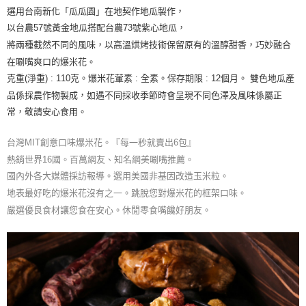
7-11取貨付款
後付繳納相關費用。
選用台南新化「瓜瓜園」在地契作地瓜製作，
每筆NT$120，滿NT$599(含以上)免運費
※ 交易是否成功請以「AFTEE先享後付 」之結帳頁面顯示為準，若有關於
以台農57號黃金地瓜搭配台農73號紫心地瓜，
是否繳費成功／繳費後需取消欲退款等相關疑問，請聯繫「AFTEE先享後付
客戶支援中心」
https://netprotections.freshdesk.com/support/home
7-11取貨不付款
將兩種截然不同的風味，以高溫烘烤技術保留原有的溫醇甜香，巧妙融合
在唰嘴爽口的爆米花。
每筆NT$120，滿NT$599(含以上)免運費
【注意事項】
克重(淨重) : 110克。爆米花葷素 : 全素。保存期限 : 12個月。
雙色地瓜產
１．透過由恩沛科技股份有限公司提供之「AFTEE先享後付」服務完成之交
宅配到府(常溫)
易，需依本服務之必要範圍內提供個人資料，並將交易相關給付款項請求債
品係採農作物製成，如遇不同採收季節時會呈現不同色澤及風味係屬正
權轉讓予恩沛科技股份有限公司。
每筆NT$120，滿NT$1,500(含以上)免運費
常，敬請安心食用。
２．關於個人資料處理事宜，請瀏覽以下網址：
https://aftee.tw/terms/#terms3
常溫貨到付款
３．未成年的使用者請事先徵得法定代理人或監護人之同意方可使用
台灣MIT創意口味爆米花。『每一秒就賣出6包』
每筆NT$120，滿NT$1,500(含以上)免運費
「AFTEE先享後付」，若未經同意申辦者引起之損失，本公司不負相關責
熱銷世界16國。百萬網友、知名網美唰嘴推薦。
任。
國內外各大媒體採訪報導。選用美國非基因改造玉米粒。
４．使用「AFTEE先享後付」時，將依據個別帳號之用戶狀況，依本公司即
時審查核予不同之上限額度；若仍有額度不足之情形，本公司將視審查結果
地表最好吃的爆米花沒有之一。跳脫您對爆米花的框架口味。
請求用戶進行身份認證。
嚴選優良食材讓您食在安心。休閒零食嘴饞好朋友。
５．嚴禁一人註冊多個帳號或使用他人資訊註冊。若發現惡意使用之情形，
恩沛科技股份有限公司將有權停止該用戶之使用額度並採取法律行動。