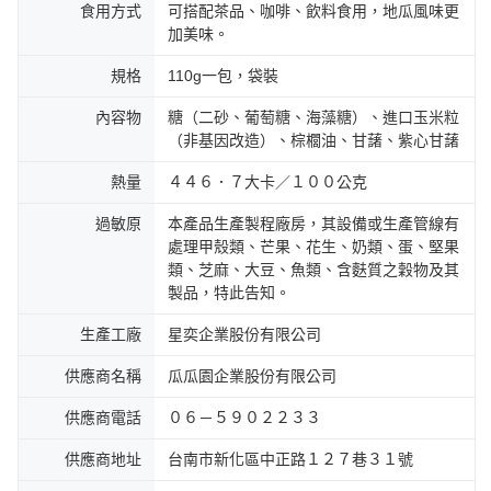
食用方式
可搭配茶品、咖啡、飲料食用，地瓜風味更
加美味。
規格
110g一包，袋裝
內容物
糖（二砂、葡萄糖、海藻糖）、進口玉米粒
（非基因改造）、棕櫚油、甘藷、紫心甘藷
熱量
４４６．７大卡／１００公克
過敏原
本產品生產製程廠房，其設備或生產管線有
處理甲殼類、芒果、花生、奶類、蛋、堅果
類、芝麻、大豆、魚類、含麩質之穀物及其
製品，特此告知。
生產工廠
星奕企業股份有限公司
供應商名稱
瓜瓜園企業股份有限公司
供應商電話
０６－５９０２２３３
供應商地址
台南市新化區中正路１２７巷３１號