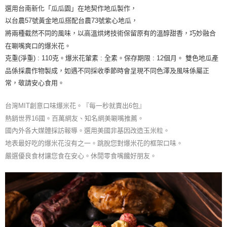
7-11取貨付款
後付繳納相關費用。
選用台南新化「瓜瓜園」在地契作地瓜製作，
每筆NT$120，滿NT$599(含以上)免運費
※ 交易是否成功請以「AFTEE先享後付 」之結帳頁面顯示為準，若有關於
以台農57號黃金地瓜搭配台農73號紫心地瓜，
是否繳費成功／繳費後需取消欲退款等相關疑問，請聯繫「AFTEE先享後付
客戶支援中心」
https://netprotections.freshdesk.com/support/home
7-11取貨不付款
將兩種截然不同的風味，以高溫烘烤技術保留原有的溫醇甜香，巧妙融合
在唰嘴爽口的爆米花。
每筆NT$120，滿NT$599(含以上)免運費
【注意事項】
克重(淨重) : 110克。爆米花葷素 : 全素。保存期限 : 12個月。
雙色地瓜產
１．透過由恩沛科技股份有限公司提供之「AFTEE先享後付」服務完成之交
宅配到府(常溫)
易，需依本服務之必要範圍內提供個人資料，並將交易相關給付款項請求債
品係採農作物製成，如遇不同採收季節時會呈現不同色澤及風味係屬正
權轉讓予恩沛科技股份有限公司。
每筆NT$120，滿NT$1,500(含以上)免運費
常，敬請安心食用。
２．關於個人資料處理事宜，請瀏覽以下網址：
https://aftee.tw/terms/#terms3
常溫貨到付款
３．未成年的使用者請事先徵得法定代理人或監護人之同意方可使用
台灣MIT創意口味爆米花。『每一秒就賣出6包』
每筆NT$120，滿NT$1,500(含以上)免運費
「AFTEE先享後付」，若未經同意申辦者引起之損失，本公司不負相關責
熱銷世界16國。百萬網友、知名網美唰嘴推薦。
任。
國內外各大媒體採訪報導。選用美國非基因改造玉米粒。
４．使用「AFTEE先享後付」時，將依據個別帳號之用戶狀況，依本公司即
時審查核予不同之上限額度；若仍有額度不足之情形，本公司將視審查結果
地表最好吃的爆米花沒有之一。跳脫您對爆米花的框架口味。
請求用戶進行身份認證。
嚴選優良食材讓您食在安心。休閒零食嘴饞好朋友。
５．嚴禁一人註冊多個帳號或使用他人資訊註冊。若發現惡意使用之情形，
恩沛科技股份有限公司將有權停止該用戶之使用額度並採取法律行動。