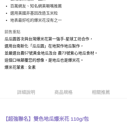
百萬網友、知名網美唰嘴推薦
街口支付
選用美國非基因改造玉米粒
悠遊付
地表最好吃的爆米花沒有之一
全盈+PAY
銷售重點
瓜瓜園首次與台灣爆米花第一強手-星球工坊合作，
AFTEE先享後付
選用台南新化「瓜瓜園」在地契作地瓜製作，
相關說明
並嚴選台農57號黃金地瓜及台 農73號紫心地瓜食材。
【關於「AFTEE先享後付」】
ATM付款
AFTEE先享後付是「在收到商品之後才付款」的支付方式。 讓您購物簡單
這個口味顛覆您的想像，是地瓜也是爆米花。
便利好安心！
爆米花葷素 : 全素
貨到付款
１．簡單：不需註冊會員、不需綁卡、不需儲值。
２．便利：只要手機號碼，簡訊認證，即可結帳。
３．安心：先確認商品／服務後，再付款。
運送方式
【「AFTEE先享後付」結帳流程】
全家取貨付款
詳細說明
商品規格
相關推薦
１．於結帳方式選擇「AFTEE先享後付」後，將跳轉至「AFTEE先享後付」
每筆NT$120，滿NT$599(含以上)免運費
結帳頁面，進行簡訊認證並確認金額後，即可完成結帳。
２．訂單成立數日內，您將收到繳費通知簡訊。
全家取貨不付款
３．收到繳費通知簡訊後14天內，點擊此簡訊中的連結，可透過四大超商／
ATM／網路銀行／等多元方式進行付款，方視為交易完成。
每筆NT$120，滿NT$599(含以上)免運費
【超強聯名】雙色地瓜爆米花 110g/包
※ 請注意：結帳手續完成當下不需立刻繳費，但若您需要取消訂單，請聯絡
購買商品的店家。未經商家同意取消之訂單仍視為有效，需透過AFTEE先享