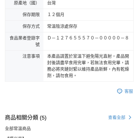
原產地（國）
台灣
保存期限
１２個月
保存方式
常溫陰涼處保存
食品業者登錄字
Ｄ－１２７６５５５７０－０００００－８
號
注意事項
本產品請置於室溫下避免陽光直射，產品開
封後請盡早食用完畢，若無法食用完畢，請
務必將夾鏈封緊以維持產品新鮮，內有乾燥
劑，請勿食用。
客服
商品相關分類 (5)
查看全部
全部常溫商品