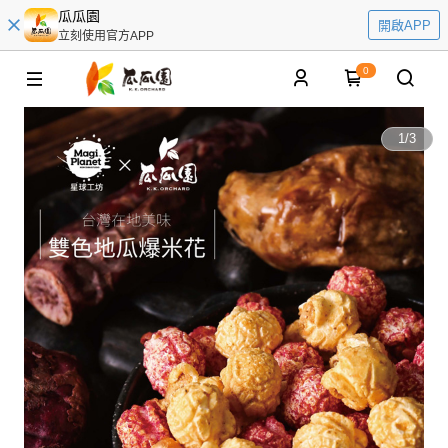
瓜瓜園
開啟APP
立刻使用官方APP
0
1
/
3