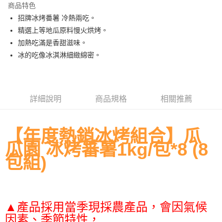
商品特色
街口支付
招牌冰烤番薯 冷熱兩吃。
精選上等地瓜原料慢火烘烤。
悠遊付
加熱吃滿是香甜滋味。
全盈+PAY
冰的吃像冰淇淋細緻綿密。
AFTEE先享後付
相關說明
【關於「AFTEE先享後付」】
詳細說明
商品規格
相關推薦
ATM付款
AFTEE先享後付是「在收到商品之後才付款」的支付方式。 讓您購物簡單
便利好安心！
貨到付款
１．簡單：不需註冊會員、不需綁卡、不需儲值。
２．便利：只要手機號碼，簡訊認證，即可結帳。
【年度熱銷冰烤組合】瓜
３．安心：先確認商品／服務後，再付款。
瓜園 冰烤蕃薯1kg/包*8 (8
運送方式
包組)
【「AFTEE先享後付」結帳流程】
宅配到府(冷凍)
１．於結帳方式選擇「AFTEE先享後付」後，將跳轉至「AFTEE先享後付」
每筆NT$250，滿NT$2,000(含以上)免運費
結帳頁面，進行簡訊認證並確認金額後，即可完成結帳。
２．訂單成立數日內，您將收到繳費通知簡訊。
冷凍貨到付款
３．收到繳費通知簡訊後14天內，點擊此簡訊中的連結，可透過四大超商／
ATM／網路銀行／等多元方式進行付款，方視為交易完成。
▲產品採用當季現採農產品，會因氣候
每筆NT$250，滿NT$2,000(含以上)免運費
※ 請注意：結帳手續完成當下不需立刻繳費，但若您需要取消訂單，請聯絡
因素、季節特性，
購買商品的店家。未經商家同意取消之訂單仍視為有效，需透過AFTEE先享