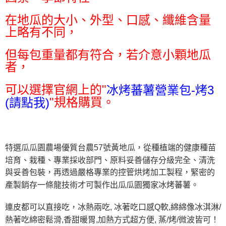
後付繳納相關費用。
※ 交易是否成功請以「AFTEE先享後付 」之結帳頁面顯示為準，若有關於
在地瓜的大小、外型、口感、纖維含量
是否繳費成功／繳費後需取消欲退款等相關疑問，請聯繫「AFTEE先享後付
上略有不同，
客戶支援中心」
https://netprotections.freshdesk.com/support/home
【注意事項】
但每包重量都有符合，若介意小顆地瓜
１．透過由恩沛科技股份有限公司提供之「AFTEE先享後付」服務完成之交
者，
易，需依本服務之必要範圍內提供個人資料，並將交易相關給付款項請求債
權轉讓予恩沛科技股份有限公司。
可以選擇官網上的"
冰烤蕃薯營業包-烤3
２．關於個人資料處理事宜，請瀏覽以下網址：
https://aftee.tw/terms/#terms3
"規格購買。
(請點我)
３．未成年的使用者請事先徵得法定代理人或監護人之同意方可使用
「AFTEE先享後付」，若未經同意申辦者引起之損失，本公司不負相關責
任。
４．使用「AFTEE先享後付」時，將依據個別帳號之用戶狀況，依本公司即
時審查核予不同之上限額度；若仍有額度不足之情形，本公司將視審查結果
特選瓜瓜園農場優質台農57號黃地瓜，從種植端的健康種苗
請求用戶進行身份認證。
培育、栽種、專業採收部門、原料妥善儲存分級完全、清洗
５．嚴禁一人註冊多個帳號或使用他人資訊註冊。若發現惡意使用之情形，
恩沛科技股份有限公司將有權停止該用戶之使用額度並採取法律行動。
與妥善包裝，再透過嚴格專業的控管烘烤加工製程，緊密的
產製銷存一條龍技術才可製作出瓜瓜園獨家冰烤蕃薯。
連皮都可以直接吃，冰熱兩吃, 冰著吃口感Q軟,綿綿像冰淇淋/
熱著吃綿密鬆滑,香甜暖胃,加熱方式超方便, 蒸/烤/微波皆可！