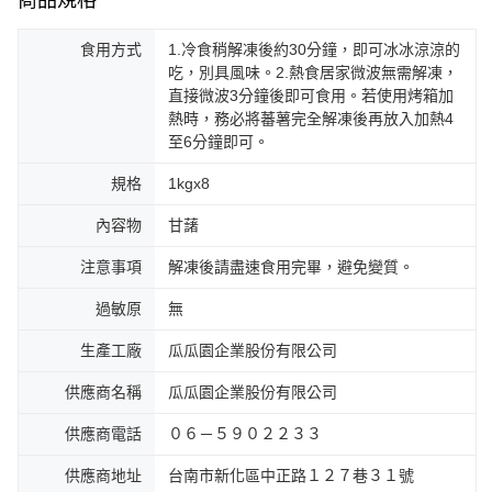
食用方式
1.冷食稍解凍後約30分鐘，即可冰冰涼涼的
吃，別具風味。2.熱食居家微波無需解凍，
直接微波3分鐘後即可食用。若使用烤箱加
熱時，務必將蕃薯完全解凍後再放入加熱4
至6分鐘即可。
規格
1kgx8
內容物
甘藷
注意事項
解凍後請盡速食用完畢，避免變質。
過敏原
無
生產工廠
瓜瓜園企業股份有限公司
供應商名稱
瓜瓜園企業股份有限公司
供應商電話
０６－５９０２２３３
供應商地址
台南市新化區中正路１２７巷３１號