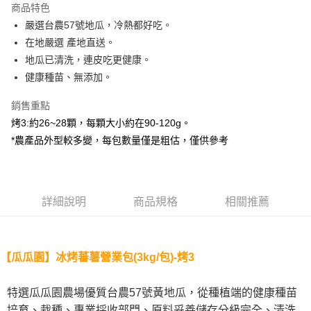
商品特色
街口支付
嚴選台農57號地瓜，冷熱都好吃。
在地嚴選 產地直送。
悠遊付
地瓜已清洗，連皮吃更健康。
全盈+PAY
健康種苗、無添加。
AFTEE先享後付
銷售重點
相關說明
烤3:約26~28顆，每顆大小約在90-120g。
【關於「AFTEE先享後付」】
*農產品外型較多變，每包數量僅是粗估，僅供參考
ATM付款
AFTEE先享後付是「在收到商品之後才付款」的支付方式。 讓您購物簡單
便利好安心！
貨到付款
１．簡單：不需註冊會員、不需綁卡、不需儲值。
２．便利：只要手機號碼，簡訊認證，即可結帳。
３．安心：先確認商品／服務後，再付款。
運送方式
詳細說明
商品規格
相關推薦
【「AFTEE先享後付」結帳流程】
宅配到府(冷凍)
１．於結帳方式選擇「AFTEE先享後付」後，將跳轉至「AFTEE先享後付」
每筆NT$250，滿NT$2,000(含以上)免運費
結帳頁面，進行簡訊認證並確認金額後，即可完成結帳。
２．訂單成立數日內，您將收到繳費通知簡訊。
【瓜瓜園】
冰烤蕃薯營業包(3k
g/包)-烤3
冷凍貨到付款
３．收到繳費通知簡訊後14天內，點擊此簡訊中的連結，可透過四大超商／
ATM／網路銀行／等多元方式進行付款，方視為交易完成。
每筆NT$250，滿NT$2,000(含以上)免運費
特選瓜瓜園農場優質台農57號黃地瓜，從種植端的健康種苗
※ 請注意：結帳手續完成當下不需立刻繳費，但若您需要取消訂單，請聯絡
購買商品的店家。未經商家同意取消之訂單仍視為有效，需透過AFTEE先享
培育、栽種、專業採收部門、原料妥善儲存分級完全、清洗