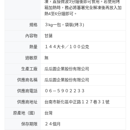
凍，直接微波3分鐘後即可食用。若使用烤
箱加熱時，務必將蕃薯完全解凍後再放入加
熱4至6分鐘即可。
規格
３kg一包，袋裝(烤３)
內容物
甘藷
熱量
１４４大卡／１００公克
過敏原
無
生產工廠
瓜瓜園企業股份有限公司
供應商名稱
瓜瓜園企業股份有限公司
供應商電話
０６－５９０２２３３
供應商地址
台南市新化區中正路１２７巷３１號
原產地（國）
台灣
保存期限
２４個月