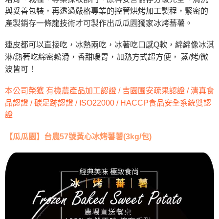
後付繳納相關費用。
與妥善包裝，再透過嚴格專業的控管烘烤加工製程，緊密的
※ 交易是否成功請以「AFTEE先享後付 」之結帳頁面顯示為準，若有關於
產製銷存一條龍技術才可製作出瓜瓜園獨家冰烤蕃薯。
是否繳費成功／繳費後需取消欲退款等相關疑問，請聯繫「AFTEE先享後付
客戶支援中心」
https://netprotections.freshdesk.com/support/home
連皮都可以直接吃，冰熱兩吃，冰著吃口感Q軟，綿綿像冰淇
【注意事項】
淋/熱著吃綿密鬆滑，香甜暖胃，加熱方式超方便， 蒸/烤/微
１．透過由恩沛科技股份有限公司提供之「AFTEE先享後付」服務完成之交
易，需依本服務之必要範圍內提供個人資料，並將交易相關給付款項請求債
波皆可！
權轉讓予恩沛科技股份有限公司。
２．關於個人資料處理事宜，請瀏覽以下網址：
本公司榮獲 有機農產品加工認證 / 吉園圃安疏果認證 / 清真食
https://aftee.tw/terms/#terms3
品認證 / 碳足跡認證 / ISO22000 / HACCP食品安全系統雙認
３．未成年的使用者請事先徵得法定代理人或監護人之同意方可使用
「AFTEE先享後付」，若未經同意申辦者引起之損失，本公司不負相關責
證
任。
４．使用「AFTEE先享後付」時，將依據個別帳號之用戶狀況，依本公司即
【瓜瓜園】台農57號黃心冰烤蕃薯(3kg/包)
時審查核予不同之上限額度；若仍有額度不足之情形，本公司將視審查結果
請求用戶進行身份認證。
５．嚴禁一人註冊多個帳號或使用他人資訊註冊。若發現惡意使用之情形，
恩沛科技股份有限公司將有權停止該用戶之使用額度並採取法律行動。