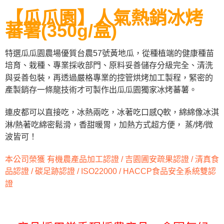
後付繳納相關費用。
【瓜瓜園】人氣熱銷冰
烤
※ 交易是否成功請以「AFTEE先享後付 」之結帳頁面顯示為準，若有關於
是否繳費成功／繳費後需取消欲退款等相關疑問，請聯繫「AFTEE先享後付
蕃
薯(350g/盒)
客戶支援中心」
https://netprotections.freshdesk.com/support/home
【注意事項】
特選瓜瓜園農場優質台農57號黃地瓜，從種植端的健康種苗
１．透過由恩沛科技股份有限公司提供之「AFTEE先享後付」服務完成之交
培育、栽種、專業採收部門、原料妥善儲存分級完全、清洗
易，需依本服務之必要範圍內提供個人資料，並將交易相關給付款項請求債
與妥善包裝，再透過嚴格專業的控管烘烤加工製程，緊密的
權轉讓予恩沛科技股份有限公司。
２．關於個人資料處理事宜，請瀏覽以下網址：
產製銷存一條龍技術才可製作出瓜瓜園獨家冰烤蕃薯。
https://aftee.tw/terms/#terms3
３．未成年的使用者請事先徵得法定代理人或監護人之同意方可使用
連皮都可以直接吃，冰熱兩吃，冰著吃口感Q軟，綿綿像冰淇
「AFTEE先享後付」，若未經同意申辦者引起之損失，本公司不負相關責
任。
淋/熱著吃綿密鬆滑，香甜暖胃，加熱方式超方便， 蒸/烤/微
４．使用「AFTEE先享後付」時，將依據個別帳號之用戶狀況，依本公司即
波皆可！
時審查核予不同之上限額度；若仍有額度不足之情形，本公司將視審查結果
請求用戶進行身份認證。
本公司榮獲 有機農產品加工認證 / 吉園圃安疏果認證 / 清真食
５．嚴禁一人註冊多個帳號或使用他人資訊註冊。若發現惡意使用之情形，
恩沛科技股份有限公司將有權停止該用戶之使用額度並採取法律行動。
品認證 / 碳足跡認證 / ISO22000 / HACCP食品安全系統雙認
證