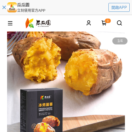
瓜瓜園
開啟APP
立刻使用官方APP
0
1
/
4