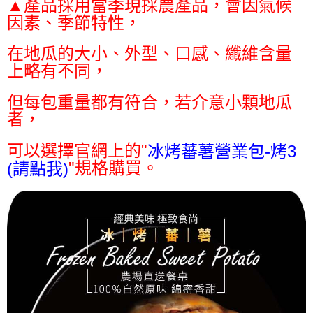
▲產品採用當季現採農產品，會因氣候
因素、季節特性，
在地瓜的大小、外型、口感、纖維含量
上略有不同，
但每包重量都有符合，若介意小顆地瓜
者，
可以選擇官網上的"
冰烤蕃薯營業包-烤3
"規格購買。
(請點我)