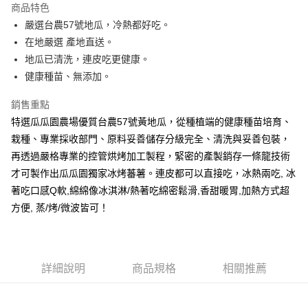
商品特色
街口支付
嚴選台農57號地瓜，冷熱都好吃。
在地嚴選 產地直送。
悠遊付
地瓜已清洗，連皮吃更健康。
全盈+PAY
健康種苗、無添加。
AFTEE先享後付
銷售重點
相關說明
特選瓜瓜園農場優質台農57號黃地瓜，從種植端的健康種苗培育、
【關於「AFTEE先享後付」】
栽種、專業採收部門、原料妥善儲存分級完全、清洗與妥善包裝，
ATM付款
AFTEE先享後付是「在收到商品之後才付款」的支付方式。 讓您購物簡單
便利好安心！
再透過嚴格專業的控管烘烤加工製程，緊密的產製銷存一條龍技術
貨到付款
１．簡單：不需註冊會員、不需綁卡、不需儲值。
才可製作出瓜瓜園獨家冰烤蕃薯。連皮都可以直接吃，冰熱兩吃, 冰
２．便利：只要手機號碼，簡訊認證，即可結帳。
著吃口感Q軟,綿綿像冰淇淋/熱著吃綿密鬆滑,香甜暖胃,加熱方式超
３．安心：先確認商品／服務後，再付款。
運送方式
方便, 蒸/烤/微波皆可！
【「AFTEE先享後付」結帳流程】
宅配到府(冷凍)
１．於結帳方式選擇「AFTEE先享後付」後，將跳轉至「AFTEE先享後付」
每筆NT$250，滿NT$2,000(含以上)免運費
結帳頁面，進行簡訊認證並確認金額後，即可完成結帳。
２．訂單成立數日內，您將收到繳費通知簡訊。
冷凍貨到付款
３．收到繳費通知簡訊後14天內，點擊此簡訊中的連結，可透過四大超商／
詳細說明
商品規格
相關推薦
ATM／網路銀行／等多元方式進行付款，方視為交易完成。
每筆NT$250，滿NT$2,000(含以上)免運費
※ 請注意：結帳手續完成當下不需立刻繳費，但若您需要取消訂單，請聯絡
購買商品的店家。未經商家同意取消之訂單仍視為有效，需透過AFTEE先享