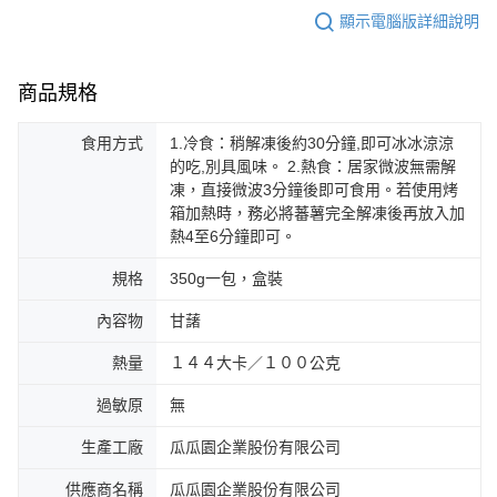
顯示電腦版詳細說明
商品規格
食用方式
1.冷食：稍解凍後約30分鐘,即可冰冰涼涼
的吃,別具風味。 2.熱食：居家微波無需解
凍，直接微波3分鐘後即可食用。若使用烤
箱加熱時，務必將蕃薯完全解凍後再放入加
熱4至6分鐘即可。
規格
350g一包，盒裝
內容物
甘藷
熱量
１４４大卡／１００公克
過敏原
無
生產工廠
瓜瓜園企業股份有限公司
供應商名稱
瓜瓜園企業股份有限公司