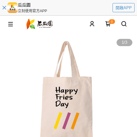
瓜瓜園
開啟APP
立刻使用官方APP
0
1
/
3