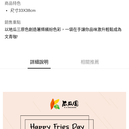
商品特色
Apple Pay
尺寸33X38cm
街口支付
銷售重點
以地瓜三原色創造薯條繽紛色彩，一袋在手讓你品味激升輕鬆成為
悠遊付
文青咖!
全盈+PAY
AFTEE先享後付
相關說明
詳細說明
相關推薦
【關於「AFTEE先享後付」】
ATM付款
AFTEE先享後付是「在收到商品之後才付款」的支付方式。 讓您購物簡單
便利好安心！
１．簡單：不需註冊會員、不需綁卡、不需儲值。
運送方式
２．便利：只要手機號碼，簡訊認證，即可結帳。
３．安心：先確認商品／服務後，再付款。
全家取貨付款
每筆NT$120，滿NT$599(含以上)免運費
【「AFTEE先享後付」結帳流程】
１．於結帳方式選擇「AFTEE先享後付」後，將跳轉至「AFTEE先享後付」
7-11取貨付款
結帳頁面，進行簡訊認證並確認金額後，即可完成結帳。
２．訂單成立數日內，您將收到繳費通知簡訊。
每筆NT$120，滿NT$599(含以上)免運費
３．收到繳費通知簡訊後14天內，點擊此簡訊中的連結，可透過四大超商／
ATM／網路銀行／等多元方式進行付款，方視為交易完成。