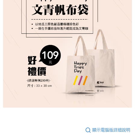
宅配到府(常溫)
※ 請注意：結帳手續完成當下不需立刻繳費，但若您需要取消訂單，請聯絡
每筆NT$120，滿NT$1,500(含以上)免運費
購買商品的店家。未經商家同意取消之訂單仍視為有效，需透過AFTEE先享
後付繳納相關費用。
※ 交易是否成功請以「AFTEE先享後付 」之結帳頁面顯示為準，若有關於
是否繳費成功／繳費後需取消欲退款等相關疑問，請聯繫「AFTEE先享後付
客戶支援中心」
https://netprotections.freshdesk.com/support/home
【注意事項】
１．透過由恩沛科技股份有限公司提供之「AFTEE先享後付」服務完成之交
易，需依本服務之必要範圍內提供個人資料，並將交易相關給付款項請求債
權轉讓予恩沛科技股份有限公司。
２．關於個人資料處理事宜，請瀏覽以下網址：
https://aftee.tw/terms/#terms3
３．未成年的使用者請事先徵得法定代理人或監護人之同意方可使用
「AFTEE先享後付」，若未經同意申辦者引起之損失，本公司不負相關責
任。
４．使用「AFTEE先享後付」時，將依據個別帳號之用戶狀況，依本公司即
時審查核予不同之上限額度；若仍有額度不足之情形，本公司將視審查結果
請求用戶進行身份認證。
５．嚴禁一人註冊多個帳號或使用他人資訊註冊。若發現惡意使用之情形，
恩沛科技股份有限公司將有權停止該用戶之使用額度並採取法律行動。
顯示電腦版詳細說明