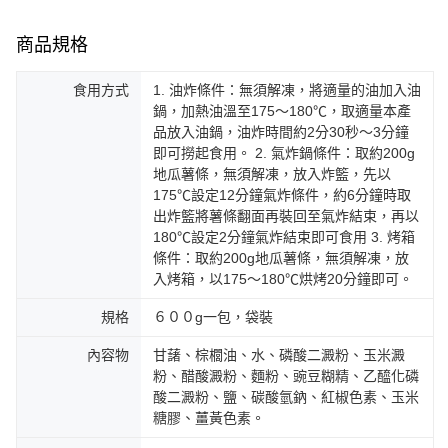
商品規格
食用方式
1. 油炸條件：無須解凍，將適量的油加入油
鍋，加熱油溫至175～180℃，取適量本產
品放入油鍋，油炸時間約2分30秒～3分鐘
即可撈起食用。 2. 氣炸鍋條件：取約200g
地瓜薯條，無須解凍，放入炸籃，先以
175℃設定12分鐘氣炸條件，約6分鐘時取
出炸籃將薯條翻面再裝回至氣炸結束，再以
180℃設定2分鐘氣炸結束即可食用 3. 烤箱
條件：取約200g地瓜薯條，無須解凍，放
入烤箱，以175～180℃烘烤20分鐘即可。
規格
６００g一包，袋裝
內容物
甘藷、棕櫚油、水、磷酸二澱粉、玉米澱
粉、醋酸澱粉、麵粉、豌豆糊精、乙醯化磷
酸二澱粉、鹽、碳酸氫鈉、紅椒色素、玉米
糖膠、薑黃色素。