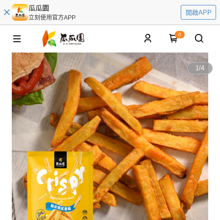
瓜瓜園
開啟APP
立刻使用官方APP
0
1
/
4