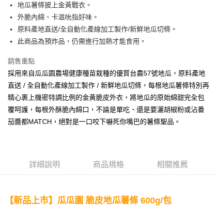
街口支付
地瓜薯條披上金黃戰衣。
外脆內綿、卡滋吮指好味。
悠遊付
原料產地直送/全自動化產線加工製作/新鮮地瓜切條。
全盈+PAY
此商品為預炸品，仍需進行加熱才能食用。
AFTEE先享後付
銷售重點
相關說明
採用來自瓜瓜園農場健康種苗栽種的優質台農57號地瓜，原料產地
【關於「AFTEE先享後付」】
直送 / 全自動化產線加工製作 / 新鮮地瓜切條，每根地瓜薯條特別再
ATM付款
AFTEE先享後付是「在收到商品之後才付款」的支付方式。 讓您購物簡單
便利好安心！
精心裹上機密特調比例的金黃脆皮外衣，將地瓜的原始綿甜完全包
貨到付款
１．簡單：不需註冊會員、不需綁卡、不需儲值。
覆呵護，每根外酥脆內綿口，不論是單吃、還是要灑胡椒粉或沾番
２．便利：只要手機號碼，簡訊認證，即可結帳。
茄醬都MATCH，絕對是一口咬下嚇死你嘴巴的薯條聖品。
３．安心：先確認商品／服務後，再付款。
運送方式
【「AFTEE先享後付」結帳流程】
宅配到府(冷凍)
１．於結帳方式選擇「AFTEE先享後付」後，將跳轉至「AFTEE先享後付」
每筆NT$250，滿NT$2,000(含以上)免運費
結帳頁面，進行簡訊認證並確認金額後，即可完成結帳。
詳細說明
商品規格
相關推薦
２．訂單成立數日內，您將收到繳費通知簡訊。
國際薯條節 冷凍免運組(限7/12~7/14)
３．收到繳費通知簡訊後14天內，點擊此簡訊中的連結，可透過四大超商／
ATM／網路銀行／等多元方式進行付款，方視為交易完成。
每筆NT$250，滿NT$2,000(含以上)免運費
※ 請注意：結帳手續完成當下不需立刻繳費，但若您需要取消訂單，請聯絡
【新品上市】瓜瓜園 脆皮地瓜薯條 600g/包
購買商品的店家。未經商家同意取消之訂單仍視為有效，需透過AFTEE先享
冷凍貨到付款
後付繳納相關費用。