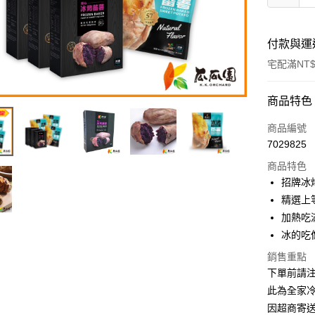
付款與運
宅配滿NT$
付款方式
商品特色
信用卡一
商品編號
7029825
LINE Pay
商品特色
Apple Pay
招牌冰
精選上
街口支付
加熱吃
悠遊付
冰的吃
全盈+PAY
銷售重點
下單前請注
AFTEE先
此為全家
相關說明
因超商寄
【關於「A