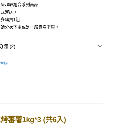
冷凍超取組合系列商品
先享後付是「在收到商品之後才付款」的支付方式。 讓您購物簡單
心！
方式運送。
：不需註冊會員、不需綁卡、不需儲值。
多購買1組
：只要手機號碼，簡訊認證，即可結帳。
：先確認商品／服務後，再付款。
多請分次下單或是一般賣場下單。
冷凍)
EE先享後付」結帳流程】
50，滿NT$2,000(含以上)免運費
方式選擇「AFTEE先享後付」後，將跳轉至「AFTEE先享後
類 (2)
頁面，進行簡訊認證並確認金額後，即可完成結帳。
凍超取回來了🤠
成立數日內，您將收到繳費通知簡訊。
商品
費通知簡訊後14天內，點擊此簡訊中的連結，可透過四大超商
80
客服
網路銀行／等多元方式進行付款，方視為交易完成。
取貨 | 冷凍運費180元
：結帳手續完成當下不需立刻繳費，但若您需要取消訂單，請聯
的店家。未經商家同意取消之訂單仍視為有效，需透過AFTEE
繳納相關費用。
否成功請以「AFTEE先享後付 」之結帳頁面顯示為準，若有關於
功／繳費後需取消欲退款等相關疑問，請聯繫「AFTEE先享後
援中心」
https://netprotections.freshdesk.com/support/home
項】
恩沛科技股份有限公司提供之「AFTEE先享後付」服務完成之
依本服務之必要範圍內提供個人資料，並將交易相關給付款項請
薯1kg*3 (共6入)
讓予恩沛科技股份有限公司。
個人資料處理事宜，請瀏覽以下網址：
ee.tw/terms/#terms3