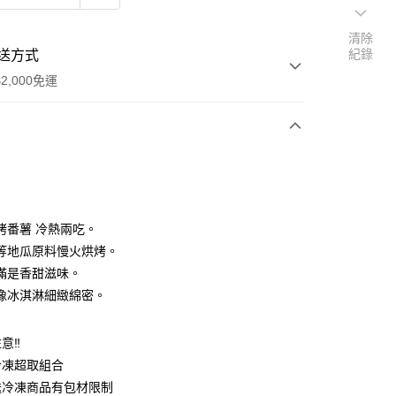
清除
紀錄
送方式
2,000免運
次付款
烤番薯 冷熱兩吃。
等地瓜原料慢火烘烤。
滿是香甜滋味。
像冰淇淋細緻綿密。
意‼
享後付
冷凍超取組合
送冷凍商品有包材限制
FTEE先享後付」】