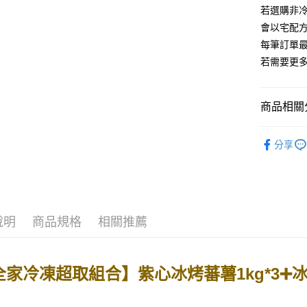
ATM付款
若選購非
AFTEE
便利好安
會以宅配
１．簡單
每筆訂單最
２．便利
運送方式
３．安心
若需要更
宅配到府(
【「AFT
每筆NT$2
１．於結帳
商品相關分
付」結帳
🤠全家冷
２．訂單
全部冷凍
３．收到繳
每筆NT$1
分享
／ATM／
🏪全家超商
※ 請注意
絡購買商品
先享後付
※ 交易是
是否繳費成
付客戶支
說明
商品規格
相關推薦
【注意事
１．透過由
交易，需
家冷凍超取組合】紫心冰烤蕃薯1kg*3➕冰烤蕃
求債權轉
２．關於
https://aft