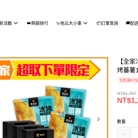
新活動
👑熱銷排行
🍠地瓜大小事
📦訂單查詢
🚚配
【全家
烤蕃薯1k
宅配滿NT$
NT$1,347
NT$1,
數量