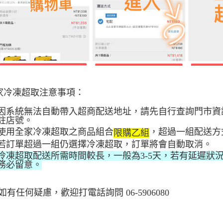
家冷凍超取注意事項：
因系統無法自動帶入超商配送地址，請先自行查詢門市資
註店號。
使用全家冷凍超取之商品組合
，超過一組配送方
限購乙組
若訂單
超過一組仍選擇冷凍超取，訂單將會自動取消。
冷凍超取配送所需時間較長，一般為3-5天，若有延遲狀況
務必留意。
有任何疑慮，歡迎打電話詢問 06-5906080