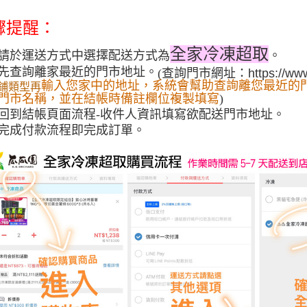
３．未成
「AFTE
驟提醒：
任。
４．使用「
全家冷凍超取
請於運送方式中選
擇配送方式為
。
即時審查
先查詢離家最近的門市地址。
查詢門市網址：
https://ww
(
結果請求
輸入您家中的地址，系統會幫助查詢離您最近的
５．嚴禁
鋪類型再
門市名稱，並在結帳時備註欄位複製填寫
)
形，恩沛
動。
回到結帳頁面流程-收件人資訊填寫欲配送門市地址。
完成付款流程即完成訂單。