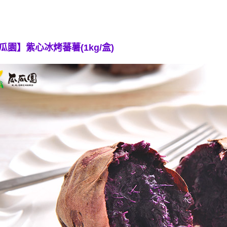
瓜園】紫心冰烤蕃薯(1kg/盒)