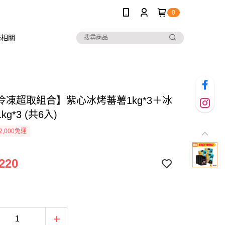
0
送相關
冷凍超取組合】紫心冰烤蕃薯1kg*3＋冰
g*3 (共6入)
2,000免運
220