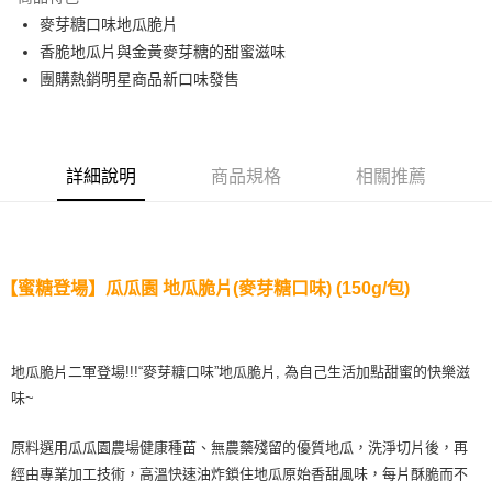
Apple Pay
麥芽糖口味地瓜脆片
香脆地瓜片與金黃麥芽糖的甜蜜滋味
街口支付
團購熱銷明星商品新口味發售
悠遊付
全盈+PAY
詳細說明
商品規格
相關推薦
AFTEE先享後付
相關說明
【關於「AFTEE先享後付」】
ATM付款
AFTEE先享後付是「在收到商品之後才付款」的支付方式。 讓您購物簡單
便利好安心！
【蜜糖登場】瓜瓜園 地瓜脆片(麥芽糖口味) (150g/包)
１．簡單：不需註冊會員、不需綁卡、不需儲值。
運送方式
２．便利：只要手機號碼，簡訊認證，即可結帳。
３．安心：先確認商品／服務後，再付款。
全家取貨付款
每筆NT$120，滿NT$599(含以上)免運費
地瓜脆片二軍登場!!!“麥芽糖口味”地瓜脆片, 為自己生活加點甜蜜的快樂滋
【「AFTEE先享後付」結帳流程】
１．於結帳方式選擇「AFTEE先享後付」後，將跳轉至「AFTEE先享後付」
味~
全家取貨不付款
結帳頁面，進行簡訊認證並確認金額後，即可完成結帳。
２．訂單成立數日內，您將收到繳費通知簡訊。
每筆NT$120，滿NT$599(含以上)免運費
原料選用瓜瓜園農場健康種苗、無農藥殘留的優質地瓜，洗淨切片後，再
３．收到繳費通知簡訊後14天內，點擊此簡訊中的連結，可透過四大超商／
ATM／網路銀行／等多元方式進行付款，方視為交易完成。
經由專業加工技術，高溫快速油炸鎖住地瓜原始香甜風味，每片酥脆而不
7-11取貨付款
※ 請注意：結帳手續完成當下不需立刻繳費，但若您需要取消訂單，請聯絡