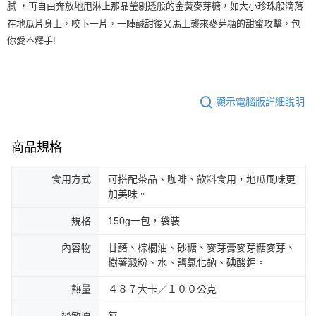
膩 ，再自由奔放地甩淋上那晶瑩剔透般的金黃麥芽糖，如大小珍珠般滴落
每筆NT$120，滿NT$599(含以上)免運費
購買商品的店家。未經商家同意取消之訂單仍視為有效，需透過AFTEE先享
在地瓜片身上，咬下一片，一陣鹹甜後又馬上襲來麥芽糖的甜蜜攻擊，包
後付繳納相關費用。
7-11取貨不付款
※ 交易是否成功請以「AFTEE先享後付 」之結帳頁面顯示為準，若有關於
你愛不釋手!
是否繳費成功／繳費後需取消欲退款等相關疑問，請聯繫「AFTEE先享後付
每筆NT$120，滿NT$599(含以上)免運費
客戶支援中心」
https://netprotections.freshdesk.com/support/home
宅配到府(常溫)
【注意事項】
１．透過由恩沛科技股份有限公司提供之「AFTEE先享後付」服務完成之交
每筆NT$120，滿NT$1,500(含以上)免運費
顯示電腦版詳細說明
易，需依本服務之必要範圍內提供個人資料，並將交易相關給付款項請求債
權轉讓予恩沛科技股份有限公司。
２．關於個人資料處理事宜，請瀏覽以下網址：
商品規格
https://aftee.tw/terms/#terms3
３．未成年的使用者請事先徵得法定代理人或監護人之同意方可使用
「AFTEE先享後付」，若未經同意申辦者引起之損失，本公司不負相關責
食用方式
可搭配茶品、咖啡、飲料食用，地瓜風味更
任。
加美味。
４．使用「AFTEE先享後付」時，將依據個別帳號之用戶狀況，依本公司即
時審查核予不同之上限額度；若仍有額度不足之情形，本公司將視審查結果
規格
150g一包，袋裝
請求用戶進行身份認證。
５．嚴禁一人註冊多個帳號或使用他人資訊註冊。若發現惡意使用之情形，
內容物
甘藷、棕櫚油、砂糖、麥芽膏麥芽糖麥芽、
恩沛科技股份有限公司將有權停止該用戶之使用額度並採取法律行動。
樹薯澱粉、水、鹽氯化鈉、碘酸鉀。
熱量
４８７大卡／１００公克
過敏原
無