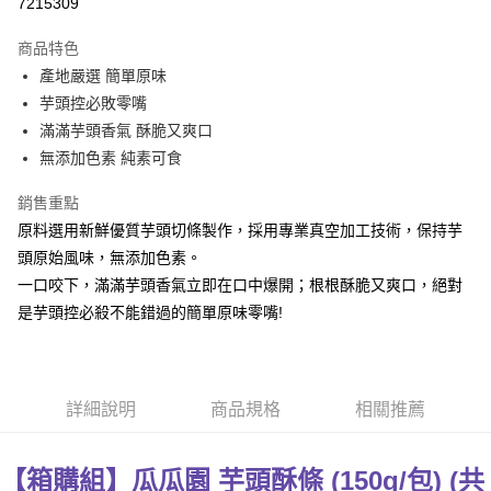
7215309
Apple Pay
商品特色
街口支付
產地嚴選 簡單原味
芋頭控必敗零嘴
悠遊付
滿滿芋頭香氣 酥脆又爽口
全盈+PAY
無添加色素 純素可食
AFTEE先享後付
銷售重點
相關說明
原料選用新鮮優質芋頭切條製作，採用專業真空加工技術，保持芋
【關於「AFTEE先享後付」】
頭原始風味，無添加色素。
ATM付款
AFTEE先享後付是「在收到商品之後才付款」的支付方式。 讓您購物簡單
便利好安心！
一口咬下，滿滿芋頭香氣立即在口中爆開；根根酥脆又爽口，絕對
貨到付款
１．簡單：不需註冊會員、不需綁卡、不需儲值。
是芋頭控必殺不能錯過的簡單原味零嘴!
２．便利：只要手機號碼，簡訊認證，即可結帳。
３．安心：先確認商品／服務後，再付款。
運送方式
【「AFTEE先享後付」結帳流程】
宅配到府(常溫)
１．於結帳方式選擇「AFTEE先享後付」後，將跳轉至「AFTEE先享後付」
詳細說明
商品規格
相關推薦
每筆NT$120，滿NT$1,500(含以上)免運費
結帳頁面，進行簡訊認證並確認金額後，即可完成結帳。
２．訂單成立數日內，您將收到繳費通知簡訊。
常溫貨到付款
３．收到繳費通知簡訊後14天內，點擊此簡訊中的連結，可透過四大超商／
【箱購組】瓜瓜園 芋頭酥條 (150g/包) (共
ATM／網路銀行／等多元方式進行付款，方視為交易完成。
每筆NT$120，滿NT$1,500(含以上)免運費