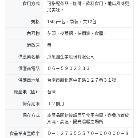
食用方式
可搭配茶品、咖啡、飲料食用，地瓜風味更
加美味。
規格
150g一包，袋裝，共12包
內容物
芋頭、麥芽糖、棕櫚油、食鹽。
過敏原
無
供應商名稱
瓜瓜園企業股份有限公司
供應商電話
０６－５９０２２３３
供應商地址
台南市新化區中正路１２７巷３１號
原產地（國）
台灣
保存期限
１２個月
保存方式
本產品開封後請盡早食用完畢，避免放置於
潮濕、高溫、陽光曝曬之場所。
食品業者登錄字
Ｄ－１２７６５５５７０－０００００－８