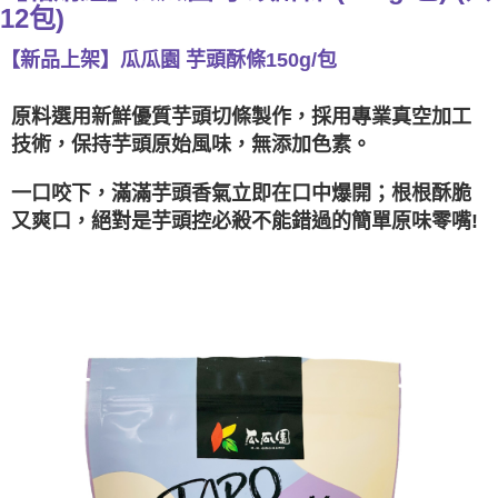
※ 請注意：結帳手續完成當下不需立刻繳費，但若您需要取消訂單，請聯絡
12包)
購買商品的店家。未經商家同意取消之訂單仍視為有效，需透過AFTEE先享
後付繳納相關費用。
【新品上架】瓜瓜園 芋頭酥條150g/包
※ 交易是否成功請以「AFTEE先享後付 」之結帳頁面顯示為準，若有關於
是否繳費成功／繳費後需取消欲退款等相關疑問，請聯繫「AFTEE先享後付
客戶支援中心」
https://netprotections.freshdesk.com/support/home
原料選用新鮮優質芋頭切條製作，採用專業真空加工
技術，保持芋頭原始風味，無添加色素。
【注意事項】
１．透過由恩沛科技股份有限公司提供之「AFTEE先享後付」服務完成之交
易，需依本服務之必要範圍內提供個人資料，並將交易相關給付款項請求債
一口咬下，滿滿芋頭香氣立即在口中爆開；根根酥脆
權轉讓予恩沛科技股份有限公司。
又爽口，絕對是芋頭控必殺不能錯過的簡單原味零嘴!
２．關於個人資料處理事宜，請瀏覽以下網址：
https://aftee.tw/terms/#terms3
３．未成年的使用者請事先徵得法定代理人或監護人之同意方可使用
「AFTEE先享後付」，若未經同意申辦者引起之損失，本公司不負相關責
任。
４．使用「AFTEE先享後付」時，將依據個別帳號之用戶狀況，依本公司即
時審查核予不同之上限額度；若仍有額度不足之情形，本公司將視審查結果
請求用戶進行身份認證。
５．嚴禁一人註冊多個帳號或使用他人資訊註冊。若發現惡意使用之情形，
恩沛科技股份有限公司將有權停止該用戶之使用額度並採取法律行動。