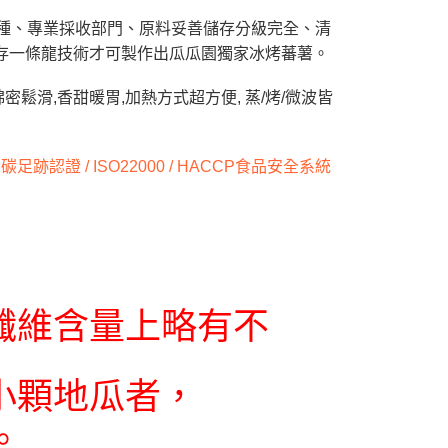
栽種、專業採收部門、原料妥善儲存分級完全、清
存一條龍技術才可製作出瓜瓜園獨家冰烤蕃薯。
鬆滑,香甜暖胃,加熱方式超方便, 蒸/烤/微波皆
跡認證 / ISO22000 / HACCP食品安全系統
纖維含量上略有不
小顆地瓜者，
。