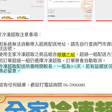
家冷凍超取注意事項：
因系統無法自動帶入超商配送地址，請先自行查詢門市資
註店號。
使用全家冷凍超取之商品組合
，超過一組配送方
限購乙組
若訂單
超過一組仍選擇冷凍超取，訂單將會自動取消。
冷凍超取配送所需時間較長，一般為3-5天，若有延遲狀況
務必留意。
有任何疑慮，歡迎打電話詢問 06-5906080