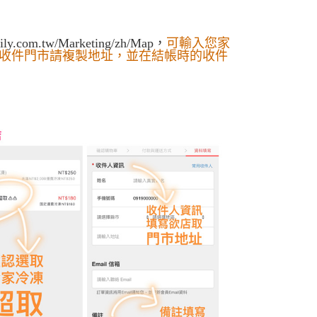
年的使用者請事先徵得法定代理人或監護人之同意方可使用
E先享後付」，若未經同意申辦者引起之損失，本公司不負相關責
mily.com.tw/Marketing/zh/Map，
可輸入您家
AFTEE先享後付」時，將依據個別帳號之用戶狀況，依本公司
收件門市請複製地址，並在結帳時的收件
核予不同之上限額度；若仍有額度不足之情形，本公司將視審查
用戶進行身份認證。
一人註冊多個帳號或使用他人資訊註冊。若發現惡意使用之情
科技股份有限公司將有權停止該用戶之使用額度並採取法律行