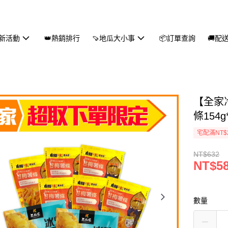
新活動
👑熱銷排行
🍠地瓜大小事
📦訂單查詢
🚚配
【全家
條154g
宅配滿NT$
NT$632
NT$5
數量