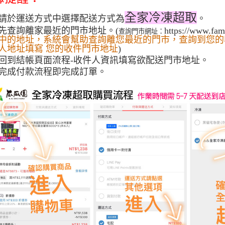
３．未成
全家冷凍超取
「AFTE
請於運送方式中選
擇配送方式為
。
任。
先查詢離家最近的門市地址。(
https://www.fa
查詢門市網址：
４．使用「
中的地址，系統會幫助查詢離您最近的門市，查詢到您的
即時審查
人地址填寫 您的收件門市地址
)
結果請求
回到結帳頁面流程-收件人資訊填寫欲配送門市地址。
５．嚴禁
完成付款流程即完成訂單。
形，恩沛
動。