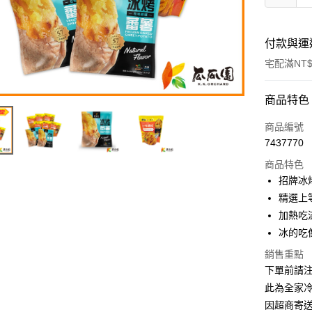
付款與運
宅配滿NT$
付款方式
商品特色
信用卡一
商品編號
7437770
LINE Pay
商品特色
Apple Pay
招牌冰
精選上
街口支付
加熱吃
悠遊付
冰的吃
全盈+PAY
銷售重點
下單前請注
AFTEE先
此為全家
相關說明
因超商寄
【關於「A