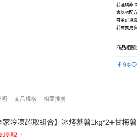
ATM付款
若選購非
AFTEE
便利好安
會以宅配
１．簡單
每筆訂單最
２．便利
運送方式
３．安心
若需要更
宅配到府(
【「AFT
每筆NT$2
１．於結帳
商品相關分
付」結帳
🤠全家冷
２．訂單
全部冷凍
３．收到繳
每筆NT$1
分享
／ATM／
🏪全家超商
※ 請注意
絡購買商品
先享後付
※ 交易是
是否繳費成
付客戶支
說明
商品規格
相關推薦
【注意事
１．透過由
交易，需
家冷凍超取組合】冰烤蕃薯1kg*2➕甘梅薯條15
求債權轉
２．關於
驟提醒：
https://aft