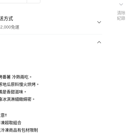
清除
紀錄
送方式
2,000免運
次付款
烤番薯 冷熱兩吃。
等地瓜原料慢火烘烤。
滿是香甜滋味。
像冰淇淋細緻綿密。
意‼
享後付
冷凍超取組合
送冷凍商品有包材限制
FTEE先享後付」】