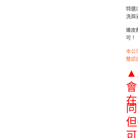
特選
洗與
連皮
可！
本公司
雙認
▲
會
在
同
但
可