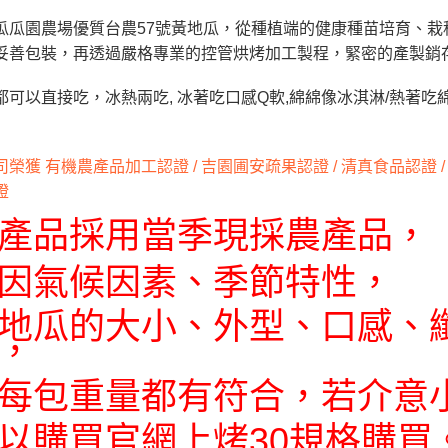
瓜瓜園農場優質台農57號黃地瓜，從種植端的健康種苗培育、
妥善包裝，再透過嚴格專業的控管烘烤加工製程，緊密的產製銷
都可以直接吃，冰熱兩吃, 冰著吃口感Q軟,綿綿像冰淇淋/熱著吃綿密
榮獲 有機農產品加工認證 / 吉園圃安疏果認證 / 清真食品認證 / 碳足
證
產品採用當季現採農產品，
因氣候因素、季節特性，
地瓜的大小、外型、口感、
，
每包重量都有符合，若介意
以購買官網上烤30規格購買