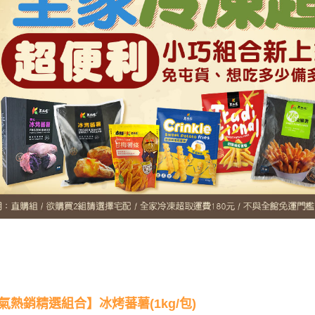
氣熱銷精選組合
】冰烤蕃薯(1kg/包)