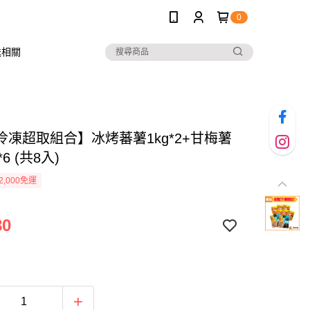
0
送相關
冷凍超取組合】冰烤蕃薯1kg*2+甘梅薯
*6 (共8入)
2,000免運
80