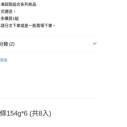
冷凍超取組合系列商品
先享後付是「在收到商品之後才付款」的支付方式。 讓您購物簡單
心！
方式運送。
：不需註冊會員、不需綁卡、不需儲值。
多購買1組
：只要手機號碼，簡訊認證，即可結帳。
：先確認商品／服務後，再付款。
多請分次下單或是一般賣場下單。
冷凍)
EE先享後付」結帳流程】
50，滿NT$2,000(含以上)免運費
方式選擇「AFTEE先享後付」後，將跳轉至「AFTEE先享後
類 (2)
頁面，進行簡訊認證並確認金額後，即可完成結帳。
凍超取回來了🤠
成立數日內，您將收到繳費通知簡訊。
商品
費通知簡訊後14天內，點擊此簡訊中的連結，可透過四大超商
80
客服
網路銀行／等多元方式進行付款，方視為交易完成。
取貨 | 冷凍運費180元
：結帳手續完成當下不需立刻繳費，但若您需要取消訂單，請聯
的店家。未經商家同意取消之訂單仍視為有效，需透過AFTEE
繳納相關費用。
否成功請以「AFTEE先享後付 」之結帳頁面顯示為準，若有關於
功／繳費後需取消欲退款等相關疑問，請聯繫「AFTEE先享後
援中心」
https://netprotections.freshdesk.com/support/home
項】
恩沛科技股份有限公司提供之「AFTEE先享後付」服務完成之
依本服務之必要範圍內提供個人資料，並將交易相關給付款項請
4g*6 (共8入)
讓予恩沛科技股份有限公司。
個人資料處理事宜，請瀏覽以下網址：
ee.tw/terms/#terms3