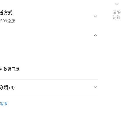
清除
送方式
紀錄
599免運
次付款
付款
味 軟酥口感
類 (4)
商品
客服
單品全品項)
取貨 | 滿599免運費
享後付
備 | 地瓜點心專屬嚴選