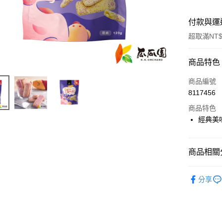
付款與運
超取滿NT$
付款方式
商品特色
信用卡一
商品編號
8117456
超商取貨
商品特色
LINE Pay
經典美
Apple Pay
商品相關分
街口支付
全部常溫
悠遊付
分享
常溫商品(
全盈+PAY
🚚常溫超商
AFTEE先
相關說明
⛺️露營必