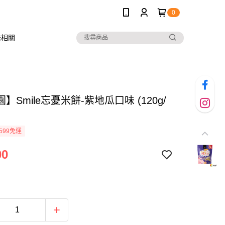
0
送相關
】Smile忘憂米餅-紫地瓜口味 (120g/
599免運
00