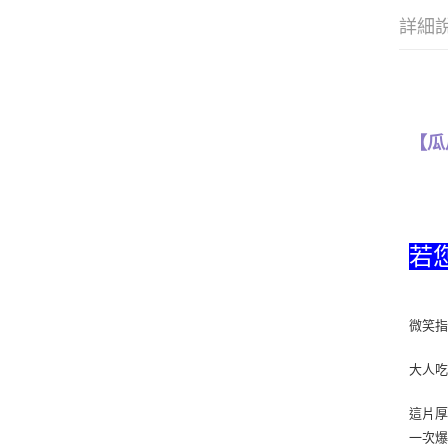
詳細
【瓜
若
微笑指
大人吃
這片厚
一次爆