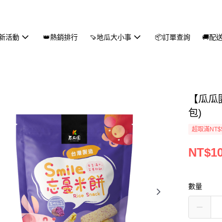
新活動
👑熱銷排行
🍠地瓜大小事
📦訂單查詢
🚚配
【瓜瓜園
包)
超取滿NT$
NT$1
數量