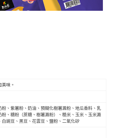
加美味。
奶粉、紫薯粉、奶油、預糊化樹薯澱粉、地瓜香料、乳
奶粉、糖粉（蔗糖、樹薯澱粉）、糙米、玉米、玉米澱
、白豌豆、黑豆、花雲豆、鹽粉、二氧化矽