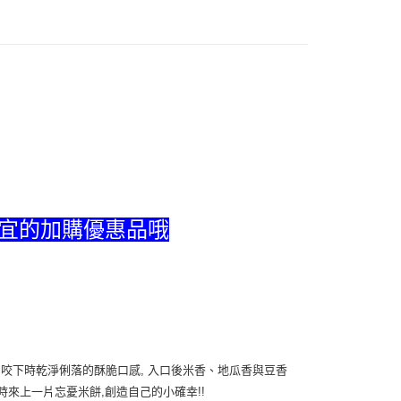
FTEE先享後付」】
先享後付是「在收到商品之後才付款」的支付方式。 讓您購物簡單
心！
：不需註冊會員、不需綁卡、不需儲值。
：只要手機號碼，簡訊認證，即可結帳。
：先確認商品／服務後，再付款。
EE先享後付」結帳流程】
方式選擇「AFTEE先享後付」後，將跳轉至「AFTEE先享後
付款
頁面，進行簡訊認證並確認金額後，即可完成結帳。
20，滿NT$599(含以上)免運費
成立數日內，您將收到繳費通知簡訊。
費通知簡訊後14天內，點擊此簡訊中的連結，可透過四大超商
網路銀行／等多元方式進行付款，方視為交易完成。
不付款
：結帳手續完成當下不需立刻繳費，但若您需要取消訂單，請聯
便宜的加購優惠品哦
20，滿NT$599(含以上)免運費
的店家。未經商家同意取消之訂單仍視為有效，需透過AFTEE
繳納相關費用。
付款
否成功請以「AFTEE先享後付 」之結帳頁面顯示為準，若有關於
功／繳費後需取消欲退款等相關疑問，請聯繫「AFTEE先享後
20，滿NT$599(含以上)免運費
援中心」
https://netprotections.freshdesk.com/support/home
不付款
項】
20，滿NT$599(含以上)免運費
恩沛科技股份有限公司提供之「AFTEE先享後付」服務完成之
依本服務之必要範圍內提供個人資料，並將交易相關給付款項請
 咬下時乾淨俐落的酥脆口感, 入口後米香、地瓜香與豆香
常溫)
讓予恩沛科技股份有限公司。
時來上一片忘憂米餅,創造自己的小確幸!!
個人資料處理事宜，請瀏覽以下網址：