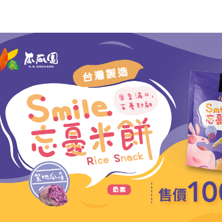
每筆NT$1
https://aft
３．未成
常溫貨到
「AFTE
每筆NT$1
任。
４．使用「
即時審查
結果請求
５．嚴禁
形，恩沛
動。