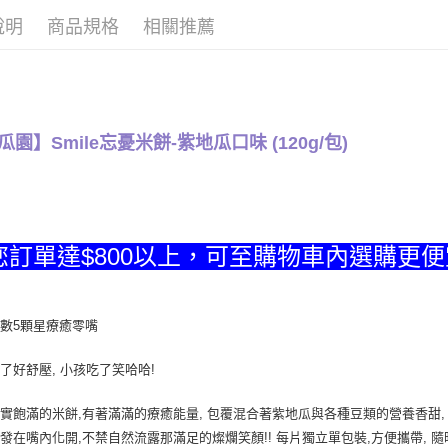
【關於「A
說明
商品規格
相關推薦
ATM付款
AFTEE
便利好安
貨到付款
１．簡單
２．便利
３．安心
運送方式
瓜園】Smile忘憂米餅-紫地瓜口味 (120g/包)
【「AFT
１．於結帳
全家取貨
付」結帳
每筆NT$1
２．訂單
３．收到繳
／ATM／
全家取貨
※ 請注意
您訂單達$800以上，可至購物車內選購更
每筆NT$1
絡購買商品
先享後付
7-11取貨
※ 交易是
是否繳費成
每筆NT$1
數5顆星療癒零嘴
付客戶支
7-11取貨
了好舒壓, 小孩吃了笑哈哈!
【注意事
每筆NT$1
１．透過由
交易，需
實飽滿的米餅,有著滿滿的療癒能量, 包覆混合著紫地瓜與各種豆類的營養香甜,
宅配到府(
求債權轉
發在嘴內化開,不禁自然流露那滿足的燦爛笑顏!! 每片獨立單包裝,方便攜帶, 隨
２．關於