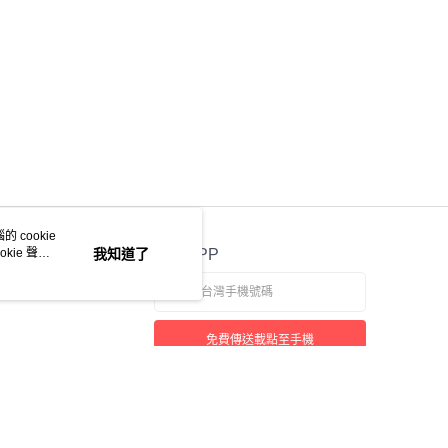
 cookie
kie 聲明
我知道了
官方APP
免費傳送載點至手機
本站最佳瀏覽環境請使用 Google Chrome、Firefox 或 Edge 以上版本