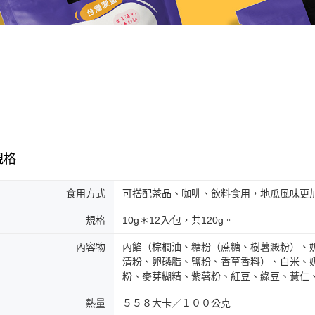
規格
食用方式
可搭配茶品、咖啡、飲料食用，地瓜風味更
規格
10g＊12入∕包，共120g。
內容物
內餡（棕櫚油、糖粉（蔗糖、樹薯澱粉）、
清粉、卵磷脂、鹽粉、香草香料）、白米、
粉、麥芽糊精、紫薯粉、紅豆、綠豆、薏仁
熱量
５５８大卡／１００公克