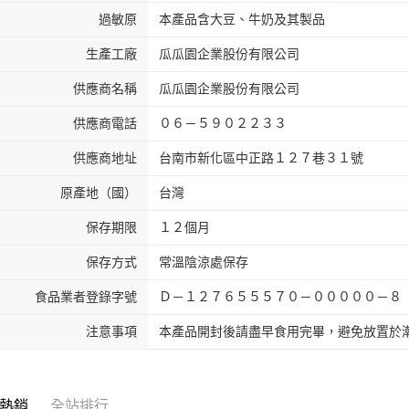
過敏原
本產品含大豆、牛奶及其製品
生產工廠
瓜瓜園企業股份有限公司
供應商名稱
瓜瓜園企業股份有限公司
供應商電話
０６－５９０２２３３
供應商地址
台南市新化區中正路１２７巷３１號
原產地（國）
台灣
保存期限
１２個月
保存方式
常溫陰涼處保存
食品業者登錄字號
Ｄ－１２７６５５５７０－０００００－８
注意事項
本產品開封後請盡早食用完畢，避免放置於
熱銷
全站排行