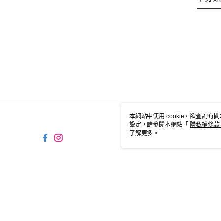
本網站中使用 cookie，欲查詢有關
設定，請參閱本網站「
隱私權條款
使用 cookie。
了解更多 >
TW-MWG1-67-169 Web2.0 
© 2026 by 瓜瓜園企業股份有限公司