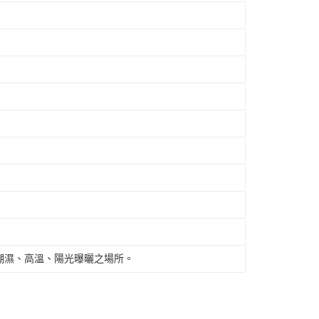
潮濕、高溫、陽光曝曬之場所。