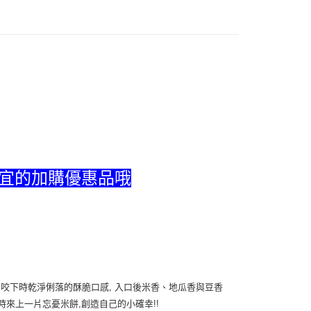
FTEE先享後付」】
先享後付是「在收到商品之後才付款」的支付方式。 讓您購物簡單
心！
：不需註冊會員、不需綁卡、不需儲值。
：只要手機號碼，簡訊認證，即可結帳。
：先確認商品／服務後，再付款。
EE先享後付」結帳流程】
方式選擇「AFTEE先享後付」後，將跳轉至「AFTEE先享後
付款
頁面，進行簡訊認證並確認金額後，即可完成結帳。
20，滿NT$599(含以上)免運費
成立數日內，您將收到繳費通知簡訊。
費通知簡訊後14天內，點擊此簡訊中的連結，可透過四大超商
網路銀行／等多元方式進行付款，方視為交易完成。
不付款
：結帳手續完成當下不需立刻繳費，但若您需要取消訂單，請聯
便宜的加購優惠品哦
20，滿NT$599(含以上)免運費
的店家。未經商家同意取消之訂單仍視為有效，需透過AFTEE
繳納相關費用。
付款
否成功請以「AFTEE先享後付 」之結帳頁面顯示為準，若有關於
功／繳費後需取消欲退款等相關疑問，請聯繫「AFTEE先享後
20，滿NT$599(含以上)免運費
援中心」
https://netprotections.freshdesk.com/support/home
不付款
項】
20，滿NT$599(含以上)免運費
恩沛科技股份有限公司提供之「AFTEE先享後付」服務完成之
依本服務之必要範圍內提供個人資料，並將交易相關給付款項請
 咬下時乾淨俐落的酥脆口感, 入口後米香、地瓜香與豆香
常溫)
讓予恩沛科技股份有限公司。
時來上一片忘憂米餅,創造自己的小確幸!!
個人資料處理事宜，請瀏覽以下網址：