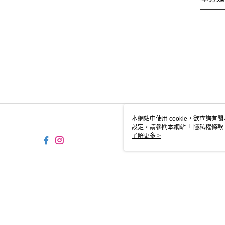
本網站中使用 cookie，欲查詢有關
設定，請參閱本網站「
隱私權條款
使用 cookie。
了解更多 >
TW-MWG1-61-100 Web2.0 
© 2026 by 瓜瓜園企業股份有限公司