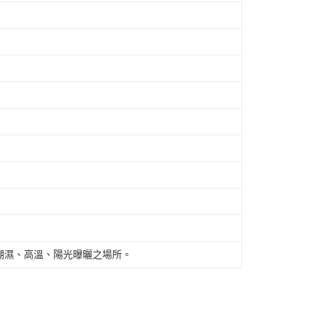
潮濕、高溫、陽光曝曬之場所。