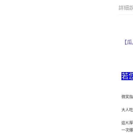
詳細
【瓜
若
微笑指
大人吃
這片厚
一次爆