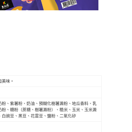
加美味。
奶粉、紫薯粉、奶油、預糊化樹薯澱粉、地瓜香料、乳
奶粉、糖粉（蔗糖、樹薯澱粉）、糙米、玉米、玉米澱
、白豌豆、黑豆、花雲豆、鹽粉、二氧化矽