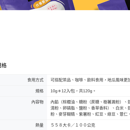
規格
食用方式
可搭配茶品、咖啡、飲料食用，地瓜風味更
規格
10g＊12入∕包，共120g。
內容物
內餡（棕櫚油、糖粉（蔗糖、樹薯澱粉）、
清粉、卵磷脂、鹽粉、香草香料）、白米、
粉、麥芽糊精、紫薯粉、紅豆、綠豆、薏仁
熱量
５５８大卡／１００公克