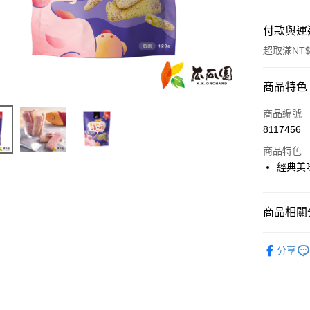
付款與運
超取滿NT$
付款方式
商品特色
信用卡一
商品編號
8117456
超商取貨
商品特色
LINE Pay
經典美
Apple Pay
商品相關分
街口支付
全部常溫
悠遊付
分享
常溫商品(
全盈+PAY
🚚常溫超商
AFTEE先
相關說明
⛺️露營必