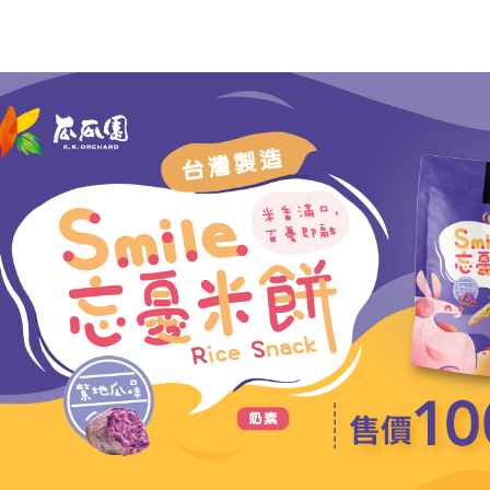
每筆NT$1
https://aft
３．未成
常溫貨到
「AFTE
每筆NT$1
任。
４．使用「
即時審查
結果請求
５．嚴禁
形，恩沛
動。