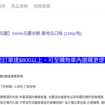
【關於「A
說明
商品規格
相關推薦
ATM付款
AFTEE
便利好安
貨到付款
１．簡單
２．便利
３．安心
運送方式
瓜園】Smile忘憂米餅-紫地瓜口味 (120g/包)
【「AFT
１．於結帳
全家取貨
付」結帳
每筆NT$1
２．訂單
３．收到繳
／ATM／
全家取貨
※ 請注意
您訂單達$800以上，可至購物車內選購更
每筆NT$1
絡購買商品
先享後付
7-11取貨
※ 交易是
是否繳費成
每筆NT$1
數5顆星療癒零嘴
付客戶支
7-11取貨
了好舒壓, 小孩吃了笑哈哈!
【注意事
每筆NT$1
１．透過由
交易，需
實飽滿的米餅,有著滿滿的療癒能量, 包覆混合著紫地瓜與各種豆類的營養香甜,
宅配到府(
求債權轉
發在嘴內化開,不禁自然流露那滿足的燦爛笑顏!! 每片獨立單包裝,方便攜帶, 隨
２．關於