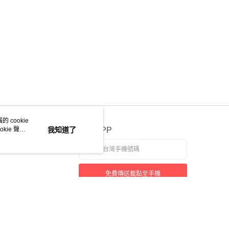
 cookie
kie 聲明
我知道了
官方APP
免費傳送載點至手機
本站最佳瀏覽環境請使用 Google Chrome、Firefox 或 Edge 以上版本