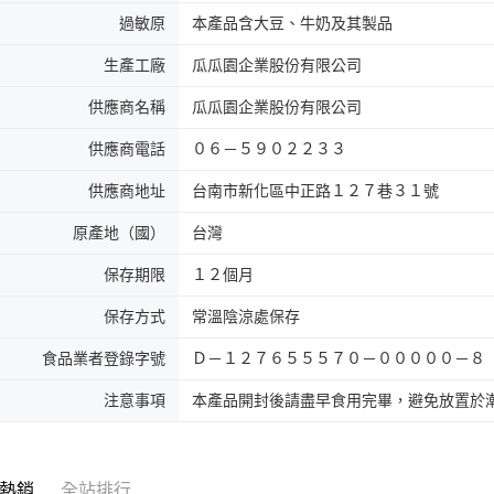
過敏原
本產品含大豆、牛奶及其製品
生產工廠
瓜瓜園企業股份有限公司
供應商名稱
瓜瓜園企業股份有限公司
供應商電話
０６－５９０２２３３
供應商地址
台南市新化區中正路１２７巷３１號
原產地（國）
台灣
保存期限
１２個月
保存方式
常溫陰涼處保存
食品業者登錄字號
Ｄ－１２７６５５５７０－０００００－８
注意事項
本產品開封後請盡早食用完畢，避免放置於
熱銷
全站排行