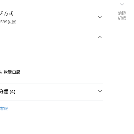
清除
送方式
紀錄
599免運
次付款
付款
味 軟酥口感
類 (4)
商品
客服
單品全品項)
取貨 | 滿599免運費
享後付
備 | 地瓜點心專屬嚴選