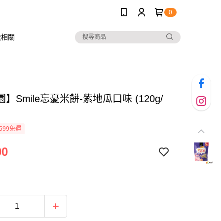
0
送相關
】Smile忘憂米餅-紫地瓜口味 (120g/
599免運
00