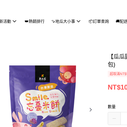
新活動
👑熱銷排行
🍠地瓜大小事
📦訂單查詢
🚚配
【瓜瓜園
包)
超取滿NT$
NT$1
數量