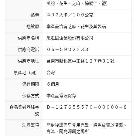
瓜粉、花生、芝麻、棕櫚油、鹽）
熱量
４９２大卡／１００公克
過敏原
本產品含有芝麻、花生及其製品
供應商名稱
瓜瓜園企業股份有限公司
供應商電話
０６－５９０２２３３
供應商地址
台南市新化區中正路１２７巷３１號
原產地（國）
台灣
保存期限
６個月
保存方式
本產品常溫保存
食品業者登錄字
Ｄ－１２７６５５５７０－０００００－８
號
注意事項
開封後請盡早食用完畢，避免放置於潮濕、
高溫、陽光曝曬之場所