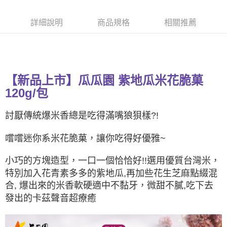
Apple Pay
詳細說明
商品規格
相關推薦
街口支付
悠遊付
全盈+PAY
【新品上市】瓜瓜園 紫地瓜米花脆菓
AFTEE先享後付
120g/包
相關說明
【關於「AFTEE先享後付」】
討厭傳統爆米香總是吃得滿嘴狼狽樣?!
ATM付款
AFTEE先享後付是「在收到商品之後才付款」的支付方式。 讓您購物簡單
便利好安心！
貨到付款
１．簡單：不需註冊會員、不需綁卡、不需儲值。
嚐嚐迷你系米花脆菓，讓你吃得好優雅~
２．便利：只要手機號碼，簡訊認證，即可結帳。
３．安心：先確認商品／服務後，再付款。
運送方式
小巧的方塊造型，一口一個恰恰好!!選用優質台灣米，
【「AFTEE先享後付」結帳流程】
特別加入花青素多多的紫地瓜,再加些花生芝麻點綴混
全家取貨付款
１．於結帳方式選擇「AFTEE先享後付」後，將跳轉至「AFTEE先享後付」
合, 爆出來的米香軟硬適中不黏牙，微甜不膩,吃下去
每筆NT$120，滿NT$599(含以上)免運費
結帳頁面，進行簡訊認證並確認金額後，即可完成結帳。
發出的卡茲聲音超療癒
２．訂單成立數日內，您將收到繳費通知簡訊。
全家取貨不付款
３．收到繳費通知簡訊後14天內，點擊此簡訊中的連結，可透過四大超商／
ATM／網路銀行／等多元方式進行付款，方視為交易完成。
每筆NT$120，滿NT$599(含以上)免運費
※ 請注意：結帳手續完成當下不需立刻繳費，但若您需要取消訂單，請聯絡