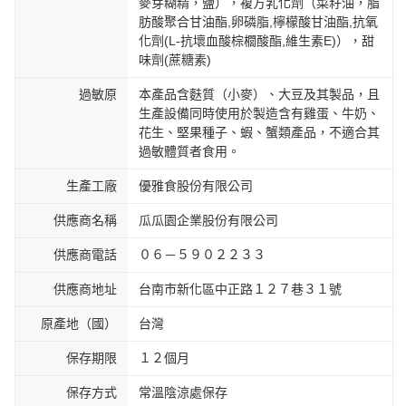
麥芽糊精，鹽），複方乳化劑（菜籽油，脂
肪酸聚合甘油酯,卵磷脂,檸檬酸甘油酯,抗氧
化劑(L-抗壞血酸棕櫚酸酯,維生素E)），甜
味劑(蔗糖素)
過敏原
本產品含麩質（小麥）、大豆及其製品，且
生產設備同時使用於製造含有雞蛋、牛奶、
花生、堅果種子、蝦、蟹類產品，不適合其
過敏體質者食用。
生產工廠
優雅食股份有限公司
供應商名稱
瓜瓜園企業股份有限公司
供應商電話
０６－５９０２２３３
供應商地址
台南市新化區中正路１２７巷３１號
原產地（國）
台灣
保存期限
１２個月
保存方式
常溫陰涼處保存