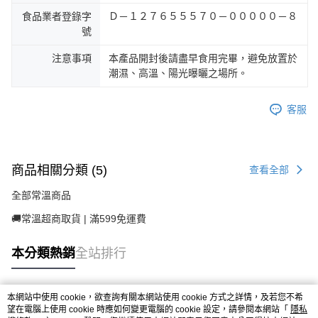
食品業者登錄字
Ｄ－１２７６５５５７０－０００００－８
號
注意事項
本產品開封後請盡早食用完畢，避免放置於
潮濕、高溫、陽光曝曬之場所。
客服
商品相關分類 (5)
查看全部
全部常溫商品
🚚常溫超商取貨 | 滿599免運費
本分類熱銷
全站排行
本網站中使用 cookie，欲查詢有關本網站使用 cookie 方式之詳情，及若您不希
熱門標籤
望在電腦上使用 cookie 時應如何變更電腦的 cookie 設定，請參閱本網站「
隱私