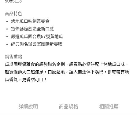
9085113
LINE Pay
商品特色
Apple Pay
烤地瓜口味創意零食
寬條酥脆創造全新口感
街口支付
嚴選瓜瓜園台農57號黃地瓜
悠遊付
經典聯名辦公室團購新零嘴
全盈+PAY
銷售重點
瓜瓜園與優雅食的超強聯名企劃，超寬點心條餅配上烤地瓜口味，
AFTEE先享後付
超寬條麵大口超滿足，口感鬆脆，讓人無法停下嘴巴，餅乾帶有地
相關說明
瓜香氣，更香甜可口！
【關於「AFTEE先享後付」】
ATM付款
AFTEE先享後付是「在收到商品之後才付款」的支付方式。 讓您購物簡單
便利好安心！
貨到付款
１．簡單：不需註冊會員、不需綁卡、不需儲值。
２．便利：只要手機號碼，簡訊認證，即可結帳。
詳細說明
商品規格
相關推薦
３．安心：先確認商品／服務後，再付款。
運送方式
【「AFTEE先享後付」結帳流程】
全家取貨付款
１．於結帳方式選擇「AFTEE先享後付」後，將跳轉至「AFTEE先享後付」
每筆NT$120，滿NT$599(含以上)免運費
結帳頁面，進行簡訊認證並確認金額後，即可完成結帳。
２．訂單成立數日內，您將收到繳費通知簡訊。