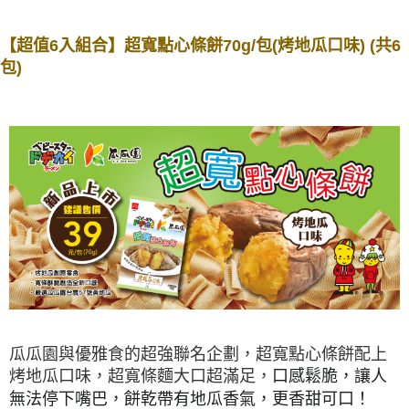
7-11取貨付款
３．收到繳費通知簡訊後14天內，點擊此簡訊中的連結，可透過四大超商／
ATM／網路銀行／等多元方式進行付款，方視為交易完成。
每筆NT$120，滿NT$599(含以上)免運費
※ 請注意：結帳手續完成當下不需立刻繳費，但若您需要取消訂單，請聯絡
【超值6入組合】超寬點心條餅70g/包(烤地瓜口味) (共6
購買商品的店家。未經商家同意取消之訂單仍視為有效，需透過AFTEE先享
包)
宅配到府(常溫)
後付繳納相關費用。
每筆NT$120，滿NT$1,500(含以上)免運費
※ 交易是否成功請以「AFTEE先享後付 」之結帳頁面顯示為準，若有關於
是否繳費成功／繳費後需取消欲退款等相關疑問，請聯繫「AFTEE先享後付
客戶支援中心」
https://netprotections.freshdesk.com/support/home
常溫貨到付款
每筆NT$120，滿NT$1,500(含以上)免運費
【注意事項】
１．透過由恩沛科技股份有限公司提供之「AFTEE先享後付」服務完成之交
易，需依本服務之必要範圍內提供個人資料，並將交易相關給付款項請求債
權轉讓予恩沛科技股份有限公司。
２．關於個人資料處理事宜，請瀏覽以下網址：
https://aftee.tw/terms/#terms3
３．未成年的使用者請事先徵得法定代理人或監護人之同意方可使用
「AFTEE先享後付」，若未經同意申辦者引起之損失，本公司不負相關責
任。
４．使用「AFTEE先享後付」時，將依據個別帳號之用戶狀況，依本公司即
時審查核予不同之上限額度；若仍有額度不足之情形，本公司將視審查結果
請求用戶進行身份認證。
瓜瓜園與優雅食的超強聯名企劃，超寬點心條餅配上
５．嚴禁一人註冊多個帳號或使用他人資訊註冊。若發現惡意使用之情形，
恩沛科技股份有限公司將有權停止該用戶之使用額度並採取法律行動。
烤地瓜口味，超寬條麵大口超滿足，
口感鬆脆，讓人
無法停下嘴巴，
餅乾帶有地瓜香氣，更香甜可口！