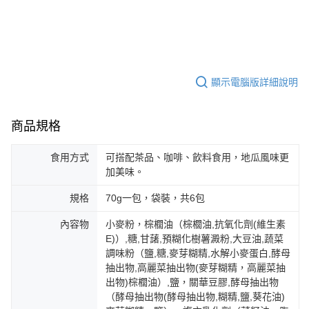
顯示電腦版詳細說明
商品規格
食用方式
可搭配茶品、咖啡、飲料食用，地瓜風味更
加美味。
規格
70g一包，袋裝，共6包
內容物
小麥粉，棕櫚油（棕櫚油,抗氧化劑(維生素
E)）,糖,甘藷,預糊化樹薯澱粉,大豆油,蔬菜
調味粉（鹽,糖,麥芽糊精,水解小麥蛋白,酵母
抽出物,高麗菜抽出物(麥芽糊精，高麗菜抽
出物)棕櫚油）,鹽，關華豆膠,酵母抽出物
（酵母抽出物(酵母抽出物,糊精,鹽,葵花油)