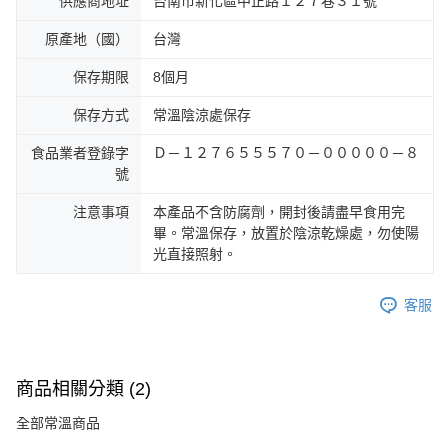
供應商地址
台南市新化區中正路１２７巷３１號
原產地（國）
台灣
保存期限
8個月
保存方式
常溫陰涼處保存
食品業者登錄字
Ｄ－１２７６５５５７０－０００００－８
號
注意事項
本產品不含防腐劑，開封後請盡早食用完
畢。常溫保存，放置於陰涼乾燥處，勿使陽
光直接照射。
客服
商品相關分類 (2)
全部常溫商品