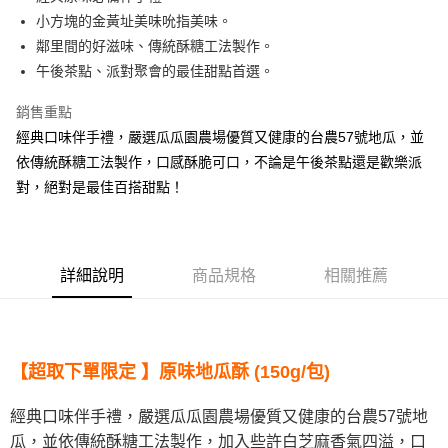
小方塊的金黃址美味吮指美味。
街口支付
鄰里間的好滋味、傳統酥糖工法製作。
悠遊付
午後茶點、派對聚會的最佳甜點首選。
全盈+PAY
銷售重點
經典口味伴手禮，嚴選瓜瓜園農場優質又健康的台農57號地瓜，並
AFTEE先享後付
依傳統酥糖工法製作，口感酥脆可口，不論是午後茶點還是歡樂派
相關說明
對，絕對是最佳百搭甜點！
【關於「AFTEE先享後付」】
ATM付款
AFTEE先享後付是「在收到商品之後才付款」的支付方式。 讓您購物簡單
便利好安心！
１．簡單：不需註冊會員、不需綁卡、不需儲值。
運送方式
２．便利：只要手機號碼，簡訊認證，即可結帳。
詳細說明
商品規格
相關推薦
３．安心：先確認商品／服務後，再付款。
全家取貨付款
每筆NT$120，滿NT$599(含以上)免運費
【「AFTEE先享後付」結帳流程】
１．於結帳方式選擇「AFTEE先享後付」後，將跳轉至「AFTEE先享後付」
全家取貨不付款
結帳頁面，進行簡訊認證並確認金額後，即可完成結帳。
２．訂單成立數日內，您將收到繳費通知簡訊。
【超取下單限定 】原味地瓜酥 (150g/包)
每筆NT$120，滿NT$599(含以上)免運費
３．收到繳費通知簡訊後14天內，點擊此簡訊中的連結，可透過四大超商／
ATM／網路銀行／等多元方式進行付款，方視為交易完成。
7-11取貨付款
經典口味伴手禮，嚴選瓜瓜園農場優質又健康的台農57號地
※ 請注意：結帳手續完成當下不需立刻繳費，但若您需要取消訂單，請聯絡
每筆NT$120，滿NT$599(含以上)免運費
購買商品的店家。未經商家同意取消之訂單仍視為有效，需透過AFTEE先享
瓜，並依傳統酥糖工法製作，加入些許白芝麻香氣四溢，口