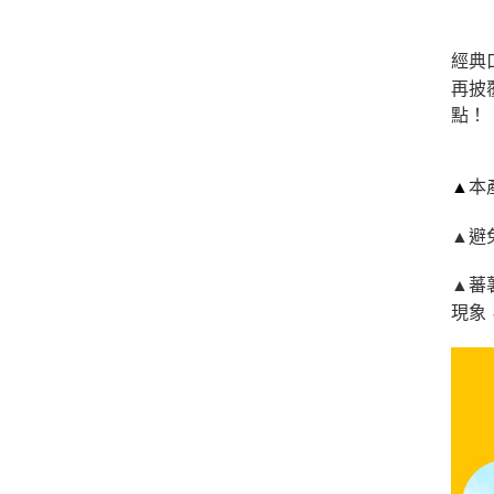
經典
再披
點！
▲
本
▲避
▲蕃
現象