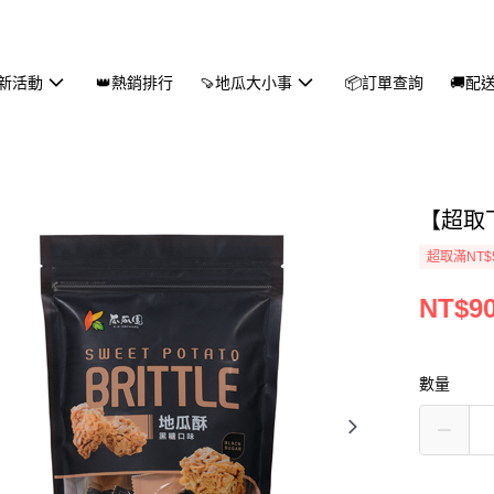
新活動
👑熱銷排行
🍠地瓜大小事
📦訂單查詢
🚚配
【超取下
超取滿NT$
NT$9
數量