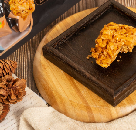
３．未成
「AFTE
任。
４．使用「
即時審查
結果請求
５．嚴禁
形，恩沛
動。