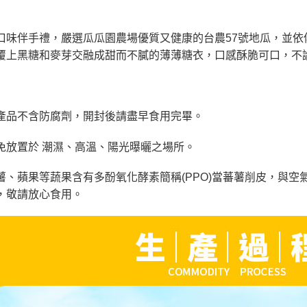
口味伴手禮，嚴選瓜瓜園農場優質又健康的台農57號地瓜，並
覆上黑糖和麥芽交融成甜而不膩的薄薄糖衣，口感酥脆可口，不
產品不含防腐劑，開封後請盡早食用完畢。
免放置於 潮濕、高溫、陽光曝曬之場所。
薯、蘋果等蔬果含有多酚氧化酵素簡稱(PPO)當蕃薯削皮，與
，敬請放心食用。