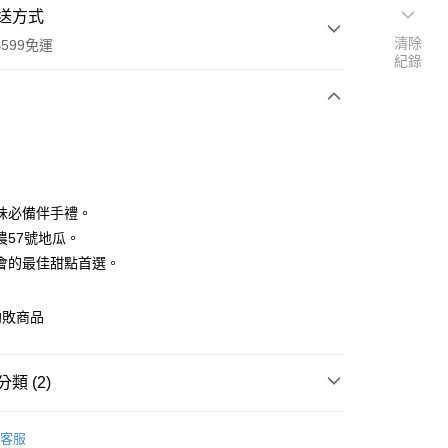
送方式
清除
599免運
紀錄
次付款
付款
味必備伴手禮。
農57號地瓜。
會的最佳甜點首選。
勸敗商品
類 (2)
享後付
商品
FTEE先享後付」】
客服