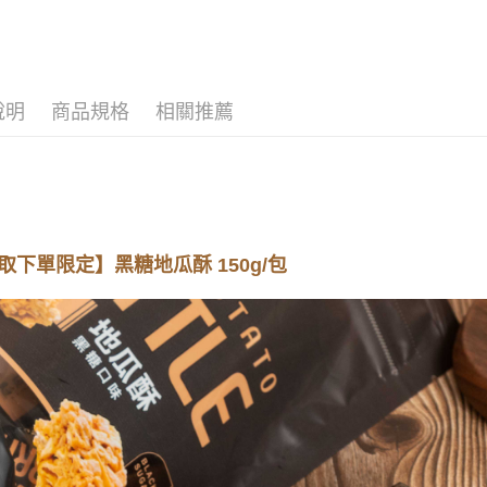
ATM付款
🚚常溫超商
AFTEE
便利好安
１．簡單
２．便利
運送方式
３．安心
說明
商品規格
相關推薦
全家取貨
【「AFT
每筆NT$1
１．於結帳
付」結帳
全家取貨
２．訂單
３．收到繳
每筆NT$1
／ATM／
※ 請注意
7-11取貨
絡購買商品
取下單限定】黑糖地瓜酥 150g/包
先享後付
每筆NT$1
※ 交易是
是否繳費成
7-11取貨
付客戶支
每筆NT$1
【注意事
宅配到府(
１．透過由
交易，需
每筆NT$1
求債權轉
２．關於
https://aft