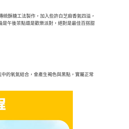
依傳統酥糖工法製作，加入些許白芝麻香氣四溢，
論是午後茶點還是歡樂派對，絕對是最佳百搭甜
空氣中的氧氣結合，會產生褐色與黑點，實屬正常