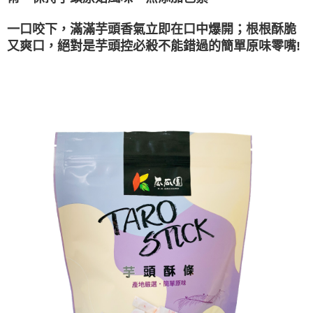
後付繳納相關費用。
7-11取貨不付款
※ 交易是否成功請以「AFTEE先享後付 」之結帳頁面顯示為準，若有關於
一口咬下，滿滿芋頭香氣立即在口中爆開；根根酥脆
是否繳費成功／繳費後需取消欲退款等相關疑問，請聯繫「AFTEE先享後付
每筆NT$120，滿NT$599(含以上)免運費
客戶支援中心」
https://netprotections.freshdesk.com/support/home
又爽口，絕對是芋頭控必殺不能錯過的簡單原味零嘴!
宅配到府(常溫)
【注意事項】
１．透過由恩沛科技股份有限公司提供之「AFTEE先享後付」服務完成之交
每筆NT$120，滿NT$1,500(含以上)免運費
易，需依本服務之必要範圍內提供個人資料，並將交易相關給付款項請求債
權轉讓予恩沛科技股份有限公司。
２．關於個人資料處理事宜，請瀏覽以下網址：
https://aftee.tw/terms/#terms3
３．未成年的使用者請事先徵得法定代理人或監護人之同意方可使用
「AFTEE先享後付」，若未經同意申辦者引起之損失，本公司不負相關責
任。
４．使用「AFTEE先享後付」時，將依據個別帳號之用戶狀況，依本公司即
時審查核予不同之上限額度；若仍有額度不足之情形，本公司將視審查結果
請求用戶進行身份認證。
５．嚴禁一人註冊多個帳號或使用他人資訊註冊。若發現惡意使用之情形，
恩沛科技股份有限公司將有權停止該用戶之使用額度並採取法律行動。