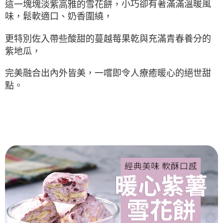
小巧卻有著滿滿溫暖風
這一塊塊淡紫高雅的雪花餅，
每筆NT$120，滿NT$599(含以上)免運費
購買商品的店家。未經商家同意取消之訂單仍視為有效，需透過AFTEE先享
味，
奶香圍繞，
鬆軟適口、
後付繳納相關費用。
7-11取貨不付款
※ 交易是否成功請以「AFTEE先享後付 」之結帳頁面顯示為準，若有關於
是否繳費成功／繳費後需取消欲退款等相關疑問，請聯繫「AFTEE先享後付
更特別佐入帶些酸甜的蔓越莓果乾與充滿青春養分的
每筆NT$120，滿NT$599(含以上)免運費
客戶支援中心」
https://netprotections.freshdesk.com/support/home
紫地瓜，
宅配到府(常溫)
【注意事項】
１．透過由恩沛科技股份有限公司提供之「AFTEE先享後付」服務完成之交
每筆NT$120，滿NT$1,500(含以上)免運費
完美融合出內外皆美，一嚐即令人療癒暖心的絕世甜
易，需依本服務之必要範圍內提供個人資料，並將交易相關給付款項請求債
點。
權轉讓予恩沛科技股份有限公司。
２．關於個人資料處理事宜，請瀏覽以下網址：
https://aftee.tw/terms/#terms3
３．未成年的使用者請事先徵得法定代理人或監護人之同意方可使用
「AFTEE先享後付」，若未經同意申辦者引起之損失，本公司不負相關責
任。
４．使用「AFTEE先享後付」時，將依據個別帳號之用戶狀況，依本公司即
時審查核予不同之上限額度；若仍有額度不足之情形，本公司將視審查結果
請求用戶進行身份認證。
５．嚴禁一人註冊多個帳號或使用他人資訊註冊。若發現惡意使用之情形，
恩沛科技股份有限公司將有權停止該用戶之使用額度並採取法律行動。