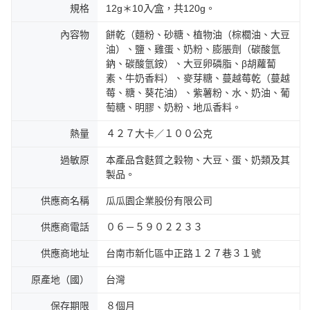
規格
12g＊10入∕盒，共120g。
內容物
餅乾（麵粉、砂糖、植物油（棕櫚油、大豆
油）、鹽、雞蛋、奶粉、膨脹劑（碳酸氫
鈉、碳酸氫銨）、大豆卵磷脂、β胡蘿蔔
素、牛奶香料）、麥芽糖、蔓越莓乾（蔓越
莓、糖、葵花油）、紫薯粉、水、奶油、葡
萄糖、明膠、奶粉、地瓜香料。
熱量
４２７大卡／１００公克
過敏原
本產品含麩質之穀物、大豆、蛋、奶類及其
製品。
供應商名稱
瓜瓜園企業股份有限公司
供應商電話
０６－５９０２２３３
供應商地址
台南市新化區中正路１２７巷３１號
原產地（國）
台灣
保存期限
８個月