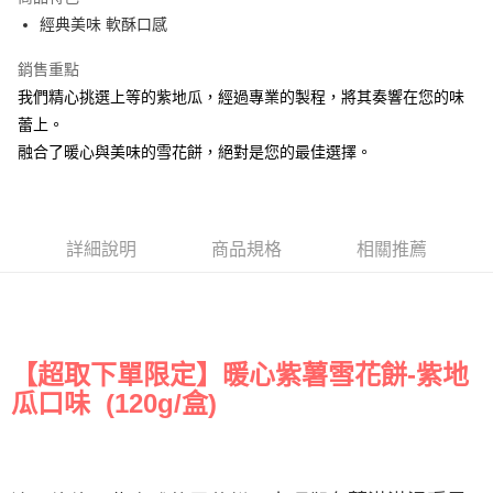
Apple Pay
經典美味 軟酥口感
街口支付
銷售重點
我們精心挑選上等的紫地瓜，經過專業的製程，將其奏響在您的味
悠遊付
蕾上。
全盈+PAY
融合了暖心與美味的雪花餅，絕對是您的最佳選擇。
AFTEE先享後付
相關說明
【關於「AFTEE先享後付」】
詳細說明
商品規格
相關推薦
ATM付款
AFTEE先享後付是「在收到商品之後才付款」的支付方式。 讓您購物簡單
便利好安心！
１．簡單：不需註冊會員、不需綁卡、不需儲值。
運送方式
２．便利：只要手機號碼，簡訊認證，即可結帳。
３．安心：先確認商品／服務後，再付款。
全家取貨付款
【超取下單限定】暖心紫薯雪花餅-紫地
每筆NT$120，滿NT$599(含以上)免運費
【「AFTEE先享後付」結帳流程】
１．於結帳方式選擇「AFTEE先享後付」後，將跳轉至「AFTEE先享後付」
瓜口味 (120g/盒)
全家取貨不付款
結帳頁面，進行簡訊認證並確認金額後，即可完成結帳。
２．訂單成立數日內，您將收到繳費通知簡訊。
每筆NT$120，滿NT$599(含以上)免運費
３．收到繳費通知簡訊後14天內，點擊此簡訊中的連結，可透過四大超商／
ATM／網路銀行／等多元方式進行付款，方視為交易完成。
7-11取貨付款
※ 請注意：結帳手續完成當下不需立刻繳費，但若您需要取消訂單，請聯絡