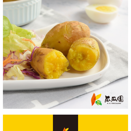
後付繳納相關費用。
※ 交易是否成功請以「AFTEE先享後付 」之結帳頁面顯示為準，若有關於
是否繳費成功／繳費後需取消欲退款等相關疑問，請聯繫「AFTEE先享後付
客戶支援中心」
https://netprotections.freshdesk.com/support/home
【注意事項】
１．透過由恩沛科技股份有限公司提供之「AFTEE先享後付」服務完成之交
易，需依本服務之必要範圍內提供個人資料，並將交易相關給付款項請求債
權轉讓予恩沛科技股份有限公司。
２．關於個人資料處理事宜，請瀏覽以下網址：
https://aftee.tw/terms/#terms3
３．未成年的使用者請事先徵得法定代理人或監護人之同意方可使用
「AFTEE先享後付」，若未經同意申辦者引起之損失，本公司不負相關責
任。
４．使用「AFTEE先享後付」時，將依據個別帳號之用戶狀況，依本公司即
時審查核予不同之上限額度；若仍有額度不足之情形，本公司將視審查結果
請求用戶進行身份認證。
５．嚴禁一人註冊多個帳號或使用他人資訊註冊。若發現惡意使用之情形，
恩沛科技股份有限公司將有權停止該用戶之使用額度並採取法律行動。