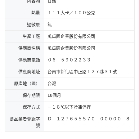
內容物
甘藷
熱量
１１１大卡／１００公克
過敏原
無
生產工廠
瓜瓜園企業股份有限公司
供應商名稱
瓜瓜園企業股份有限公司
供應商電話
０６－５９０２２３３
供應商地址
台南市新化區中正路１２７巷３１號
原產地（國）
台灣
保存期限
18個月
保存方式
－１８℃以下冷凍保存
食品業者登錄字
Ｄ－１２７６５５５７０－０００００－８
號