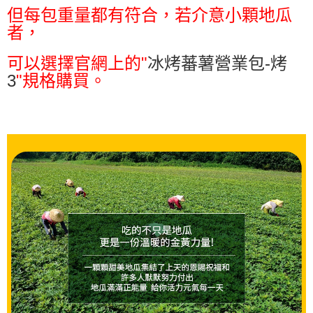
但每包重量都有符合，若介意小顆地瓜
者，
可以選擇官網上的"
冰烤蕃薯營業包-烤
3
"規格購買。