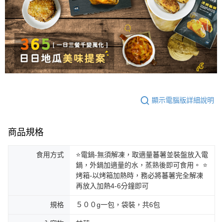
顯示電腦版詳細說明
商品規格
食用方式
⭐電鍋-無須解凍，取適量蕃薯並裝盤放入電
鍋，外鍋加適量的水，蒸熟後即可食用。 ⭐
烤箱-以烤箱加熱時，務必將蕃薯完全解凍
再放入加熱4-6分鐘即可
規格
５００g一包，袋裝，共6包