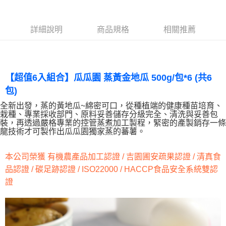
街口支付
詳細說明
商品規格
相關推薦
悠遊付
全盈+PAY
AFTEE先享後付
【超值6入組合】瓜瓜園 蒸黃金地瓜 500g/包*6 (共6
相關說明
包)
【關於「AFTEE先享後付」】
ATM付款
AFTEE先享後付是「在收到商品之後才付款」的支付方式。 讓您購物簡單
全新出發，蒸的黃地瓜~綿密可口，從種植端的健康種苗培育、
栽種、專業採收部門、原料妥善儲存分級完全、清洗與妥善包
便利好安心！
貨到付款
裝，再透過嚴格專業的控管蒸煮加工製程，緊密的產製銷存一條
１．簡單：不需註冊會員、不需綁卡、不需儲值。
龍技術才可製作出瓜瓜園獨家蒸的蕃薯。
２．便利：只要手機號碼，簡訊認證，即可結帳。
３．安心：先確認商品／服務後，再付款。
運送方式
本公司榮獲 有機農產品加工認證 / 吉園圃安疏果認證 / 清真食
【「AFTEE先享後付」結帳流程】
宅配到府(冷凍)
１．於結帳方式選擇「AFTEE先享後付」後，將跳轉至「AFTEE先享後付」
品認證 / 碳足跡認證 / ISO22000 / HACCP食品安全系統雙認
每筆NT$250，滿NT$2,000(含以上)免運費
結帳頁面，進行簡訊認證並確認金額後，即可完成結帳。
證
２．訂單成立數日內，您將收到繳費通知簡訊。
冷凍貨到付款
３．收到繳費通知簡訊後14天內，點擊此簡訊中的連結，可透過四大超商／
ATM／網路銀行／等多元方式進行付款，方視為交易完成。
每筆NT$250，滿NT$2,000(含以上)免運費
※ 請注意：結帳手續完成當下不需立刻繳費，但若您需要取消訂單，請聯絡
購買商品的店家。未經商家同意取消之訂單仍視為有效，需透過AFTEE先享