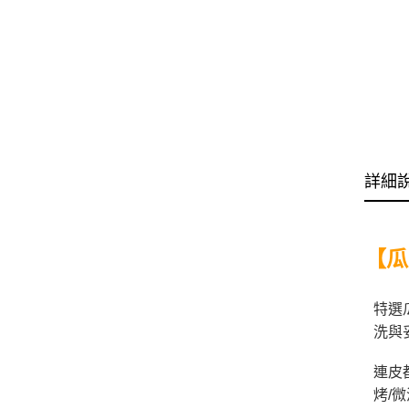
詳細
【瓜
特選
洗與
連皮
烤/