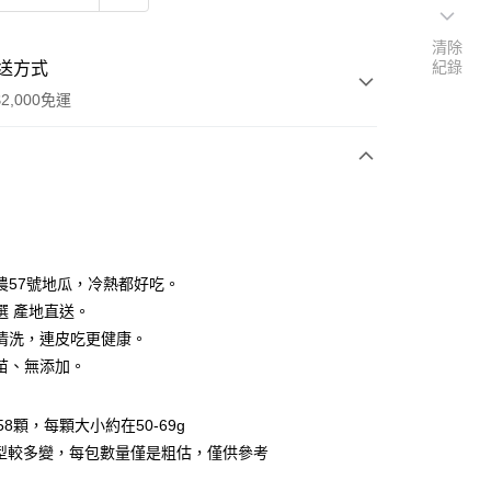
清除
紀錄
送方式
2,000免運
次付款
農57號地瓜，冷熱都好吃。
選 產地直送。
清洗，連皮吃更健康。
苗、無添加。
~58顆，每顆大小約在50-69g
享後付
外型較多變，每包數量僅是粗估，僅供參考
FTEE先享後付」】