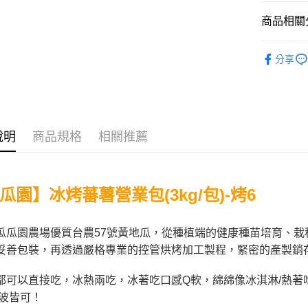
ATM付款
AFTEE
商品相關分
便利好安
貨到付款
１．簡單
全部冷凍
２．便利
分享
３．安心
人氣商品
運送方式
【「AFT
冷凍商品(
１．於結帳
宅配到府(
付」結帳
【冰烤地
每筆NT$2
２．訂單
３．收到繳
說明
商品規格
相關推薦
|⭐活動專區
／ATM／
冷凍貨到
※ 請注意
每筆NT$2
絡購買商品
先享後付
瓜園】
冰烤蕃薯營業包(3k
g/包)-烤6
※ 交易是
是否繳費成
付客戶支
瓜瓜園農場優質台農57號黃地瓜，從種植端的健康種苗培育、
【注意事
妥善包裝，再透過嚴格專業的控管烘烤加工製程，緊密的產製銷
１．透過由
交易，需
都可以直接吃，冰熱兩吃，冰著吃口感Q軟，綿綿像冰淇淋/熱著
求債權轉
２．關於
微波皆可！
https://aft