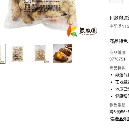
付款與運
宅配滿NT$
付款方式
商品特色
信用卡一
商品編號
9778751
LINE Pay
商品特色
Apple Pay
嚴選台
在地嚴
街口支付
地瓜已
悠遊付
健康種
全盈+PAY
銷售重點
烤6:約56
AFTEE先
*農產品
相關說明
【關於「A