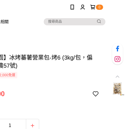
0
送相關
】冰烤蕃薯營業包-烤6 (3kg/包，偏
農57號)
2,000免運
00