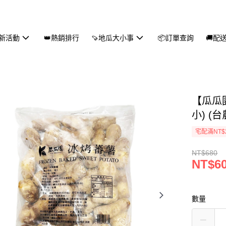
新活動
👑熱銷排行
🍠地瓜大小事
📦訂單查詢
🚚配
【瓜瓜園
小) (台
宅配滿NT$
NT$680
NT$6
數量