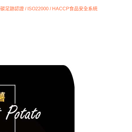
年的使用者請事先徵得法定代理人或監護人之同意方可使用
跡認證 / ISO22000 / HACCP食品安全系統
E先享後付」，若未經同意申辦者引起之損失，本公司不負相關責
AFTEE先享後付」時，將依據個別帳號之用戶狀況，依本公司
核予不同之上限額度；若仍有額度不足之情形，本公司將視審查
用戶進行身份認證。
一人註冊多個帳號或使用他人資訊註冊。若發現惡意使用之情
科技股份有限公司將有權停止該用戶之使用額度並採取法律行