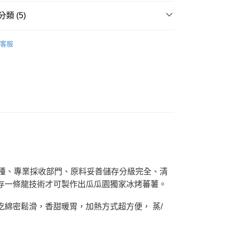
先享後付是「在收到商品之後才付款」的支付方式。 讓您購物簡單
類 (5)
心！
：不需註冊會員、不需綁卡、不需儲值。
商品
：只要手機號碼，簡訊認證，即可結帳。
客服
：先確認商品／服務後，再付款。
推薦
EE先享後付」結帳流程】
單品全品項)
方式選擇「AFTEE先享後付」後，將跳轉至「AFTEE先享後
冷凍)
頁面，進行簡訊認證並確認金額後，即可完成結帳。
瓜】
50，滿NT$2,000(含以上)免運費
成立數日內，您將收到繳費通知簡訊。
費通知簡訊後14天內，點擊此簡訊中的連結，可透過四大超商
⭐| 88購物節 任5件88折
網路銀行／等多元方式進行付款，方視為交易完成。
付款
：結帳手續完成當下不需立刻繳費，但若您需要取消訂單，請聯
50，滿NT$2,000(含以上)免運費
的店家。未經商家同意取消之訂單仍視為有效，需透過AFTEE
繳納相關費用。
否成功請以「AFTEE先享後付 」之結帳頁面顯示為準，若有關於
功／繳費後需取消欲退款等相關疑問，請聯繫「AFTEE先享後
援中心」
https://netprotections.freshdesk.com/support/home
栽種、專業採收部門、原料妥善儲存分級完全、清
項】
存一條龍技術才可製作出瓜瓜園獨家冰烤蕃薯。
恩沛科技股份有限公司提供之「AFTEE先享後付」服務完成之
依本服務之必要範圍內提供個人資料，並將交易相關給付款項請
吃綿密鬆滑，香甜暖胃，加熱方式超方便， 蒸/
讓予恩沛科技股份有限公司。
個人資料處理事宜，請瀏覽以下網址：
ee.tw/terms/#terms3