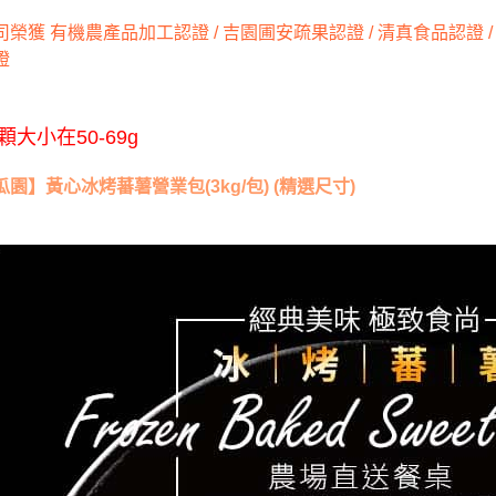
３．未成
榮獲 有機農產品加工認證 / 吉園圃安疏果認證 / 清真食品認證 / 碳足
「AFTE
證
任。
４．使用「
即時審查
結果請求
顆大小在50-69g
５．嚴禁
形，恩沛
動。
園】黃心冰烤蕃薯營業包(3kg/包) (精選尺寸)