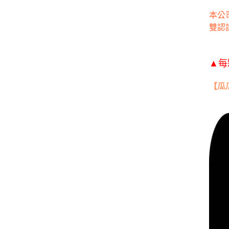
本公司
雙認
▲每
【瓜瓜