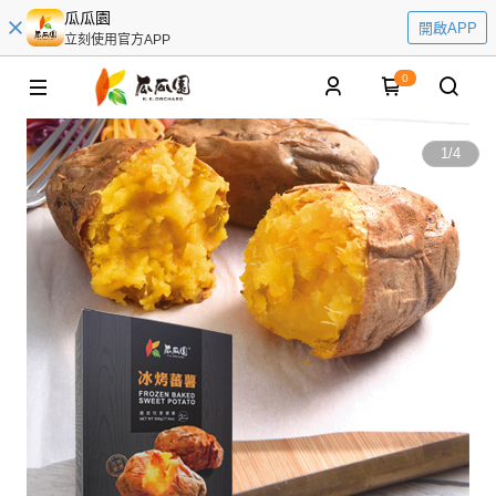
瓜瓜園
開啟APP
立刻使用官方APP
0
1
/
4