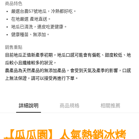
商品特色
街口支付
嚴選台農57號地瓜，冷熱都好吃。
在地嚴選 產地直送。
悠遊付
地瓜已清洗，連皮吃更健康。
全盈+PAY
健康種苗、無添加。
AFTEE先享後付
銷售重點
相關說明
目前地瓜正值新產季初期，地瓜口感可能會有偏乾、甜度較低、地
【關於「AFTEE先享後付」】
瓜較小且纖維較多的狀況，
ATM付款
AFTEE先享後付是「在收到商品之後才付款」的支付方式。 讓您購物簡單
便利好安心！
農產品為天然產品的無添加產品，會受到天氣及產季的影響，口感
貨到付款
１．簡單：不需註冊會員、不需綁卡、不需儲值。
上無法保證，請可以接受再進行下單。
２．便利：只要手機號碼，簡訊認證，即可結帳。
３．安心：先確認商品／服務後，再付款。
運送方式
【「AFTEE先享後付」結帳流程】
宅配到府(冷凍)
１．於結帳方式選擇「AFTEE先享後付」後，將跳轉至「AFTEE先享後付」
詳細說明
商品規格
相關推薦
每筆NT$250，滿NT$2,000(含以上)免運費
結帳頁面，進行簡訊認證並確認金額後，即可完成結帳。
２．訂單成立數日內，您將收到繳費通知簡訊。
冷凍貨到付款
３．收到繳費通知簡訊後14天內，點擊此簡訊中的連結，可透過四大超商／
ATM／網路銀行／等多元方式進行付款，方視為交易完成。
每筆NT$250，滿NT$2,000(含以上)免運費
【瓜瓜園】人氣熱銷冰烤
※ 請注意：結帳手續完成當下不需立刻繳費，但若您需要取消訂單，請聯絡
購買商品的店家。未經商家同意取消之訂單仍視為有效，需透過AFTEE先享