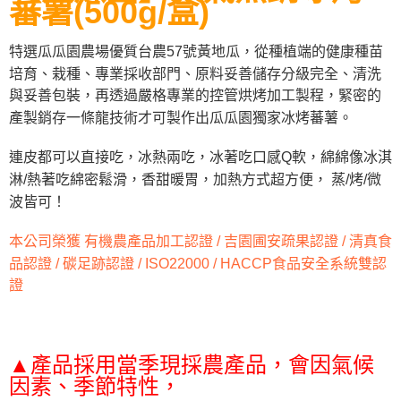
蕃薯(500g/盒)
後付繳納相關費用。
※ 交易是否成功請以「AFTEE先享後付 」之結帳頁面顯示為準，若有關於
是否繳費成功／繳費後需取消欲退款等相關疑問，請聯繫「AFTEE先享後付
特選瓜瓜園農場優質台農57號黃地瓜，從種植端的健康種苗
客戶支援中心」
https://netprotections.freshdesk.com/support/home
培育、栽種、專業採收部門、原料妥善儲存分級完全、清洗
【注意事項】
與妥善包裝，再透過嚴格專業的控管烘烤加工製程，緊密的
１．透過由恩沛科技股份有限公司提供之「AFTEE先享後付」服務完成之交
產製銷存一條龍技術才可製作出瓜瓜園獨家冰烤蕃薯。
易，需依本服務之必要範圍內提供個人資料，並將交易相關給付款項請求債
權轉讓予恩沛科技股份有限公司。
２．關於個人資料處理事宜，請瀏覽以下網址：
連皮都可以直接吃，冰熱兩吃，冰著吃口感Q軟，綿綿像冰淇
https://aftee.tw/terms/#terms3
淋/熱著吃綿密鬆滑，香甜暖胃，加熱方式超方便， 蒸/烤/微
３．未成年的使用者請事先徵得法定代理人或監護人之同意方可使用
波皆可！
「AFTEE先享後付」，若未經同意申辦者引起之損失，本公司不負相關責
任。
４．使用「AFTEE先享後付」時，將依據個別帳號之用戶狀況，依本公司即
本公司榮獲 有機農產品加工認證 / 吉園圃安疏果認證 / 清真食
時審查核予不同之上限額度；若仍有額度不足之情形，本公司將視審查結果
品認證 / 碳足跡認證 / ISO22000 / HACCP食品安全系統雙認
請求用戶進行身份認證。
證
５．嚴禁一人註冊多個帳號或使用他人資訊註冊。若發現惡意使用之情形，
恩沛科技股份有限公司將有權停止該用戶之使用額度並採取法律行動。
▲產品採用當季現採農產品，會因氣候
因素、季節特性，