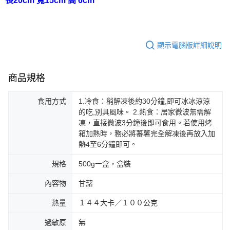
長20cm 寬15cm 高 6cm
顯示電腦版詳細說明
商品規格
食用方式
1.冷食：稍解凍後約30分鐘,即可冰冰涼涼
的吃,別具風味。 2.熱食：居家微波無需解
凍，直接微波3分鐘後即可食用。若使用烤
箱加熱時，務必將蕃薯完全解凍後再放入加
熱4至6分鐘即可。
規格
500g一盒，盒裝
內容物
甘藷
熱量
１４４大卡／１００公克
過敏原
無