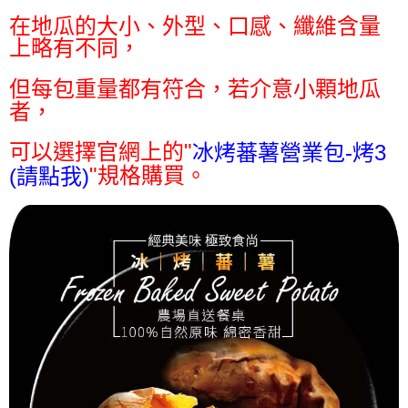
在地瓜的大小、外型、口感、纖維含量
上略有不同，
但每包重量都有符合，若介意小顆地瓜
者，
可以選擇官網上的"
冰烤蕃薯營業包-烤3
"規格購買。
(請點我)